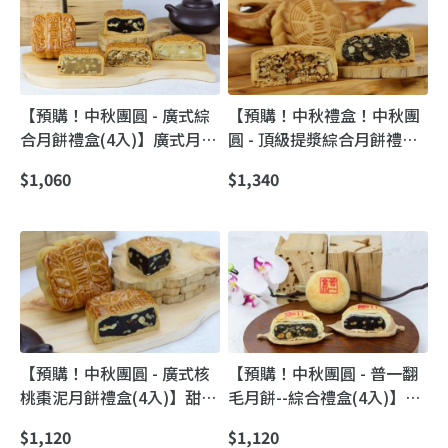
【預購！中秋團圓 - 廣式綜
【預購！中秋禮盒！中秋團
合月餅禮盒(4入)】廣式月餅
圓 - 頂級提漿綜合月餅禮盒
真材實料 手工現作的港式月
(4入)】普一食品經典美味
$1,060
$1,340
餅
送禮最佳選擇
【預購！中秋團圓 - 廣式核
【預購！中秋團圓 - 普一翻
桃棗泥月餅禮盒(4入)】甜而
毛月餅--綜合禮盒(4入)】蘇
不膩・經典回歸｜港式廣式
式翻毛酥皮月餅｜36+層
$1,120
$1,120
雙棗紅豆核桃月餅（普一吳
「酥到骨子裡」的中秋名品