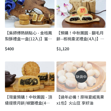
【吳師傅熱銷點心 - 金桔鳳
【預購！中秋團圓 - 翻毛月
梨酥禮盒一盒(12入)】當金
餅--核桃棗泥禮盒(4入)】蘇
桔碰上鳳梨 在嘴裡來一場圓
式翻毛酥皮月餅｜36+層酥
$400
$1,120
舞曲
到骨子裡
缺貨中
【限量預購！中秋團圓 - 頂
【過年必備！原味夏威夷果
級提漿月餅/椒鹽禮盒(4
x1包】火山豆 享好油
入)】普一食品經典美味 送