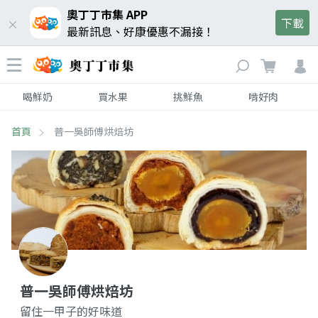
奧丁丁市集 APP
下載
最新訊息、好康優惠不漏接！
喝鮮奶
買水果
挑鮮魚
啃好肉
首頁
普一吳師傅烘焙坊
普一吳師傅烘焙坊
留住一甲子的好味道