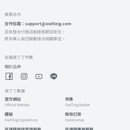
異業合作
合作信箱：support@owlting.com
若有整合行銷活動提案歡迎來信，
將有專人與您聯繫接洽相關事宜。
認識奧丁丁市集
關於品牌
奧丁丁集團
官方網站
市集
Official Website
OwlTing Market
體驗
揪你訂房
OwlTing Experiences
OwlJourney
區塊鏈旅宿管理服務
區塊鏈應用服務