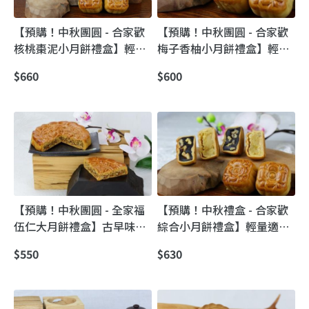
【預購！中秋團圓 - 合家歡
【預購！中秋團圓 - 合家歡
核桃棗泥小月餅禮盒】輕量
梅子香柚小月餅禮盒】輕量
適口 超值美味享受
適口｜梅子香柚創新酥餅・
$660
$600
中秋送禮超值首選
【預購！中秋團圓 - 全家福
【預購！中秋禮盒 - 合家歡
伍仁大月餅禮盒】古早味喜
綜合小月餅禮盒】輕量適口
餅｜足足一斤・大大滿足
超值美味享受
$550
$630