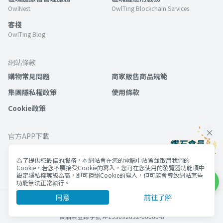
OwlNest
OwlTing Blockchain Services
客棧
OwlTing Blog
網站條款
購物常見問題
商家販售商品規範
集團隱私權政策
使用條款
Cookie政策
官方APP下載
為了提供您最佳的服務，本網站會在您的電腦中放置並取用我們的
Cookie，若您不願接受Cookie的寫入，您可在您使用的瀏覽器功能項中
設定隱私權等級為高，即可拒絕Cookie的寫入，但可能會導致網站某些
功能無法正常執行。
同意
前往了解
©歐簿客科技股份有限公司 版權所有
統編 53092632
食品業登錄字號 A-153092632-00000-8