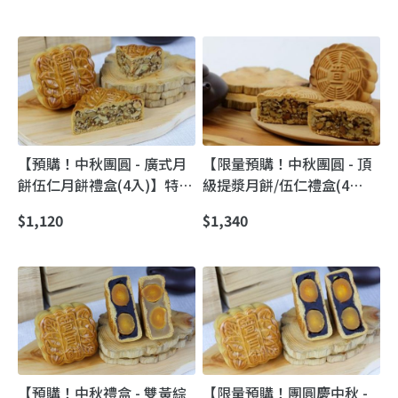
師傅）
【預購！中秋團圓 - 廣式月
【限量預購！中秋團圓 - 頂
餅伍仁月餅禮盒(4入)】特選
級提漿月餅/伍仁禮盒(4
普一經典餡料｜堅果香氣爆
入)】普一食品經典提漿月餅
$1,120
$1,340
棚的港式月餅
｜快要失傳的老派好味道，
送禮一出手就有面子
【預購！中秋禮盒 - 雙黃綜
【限量預購！團圓慶中秋 -