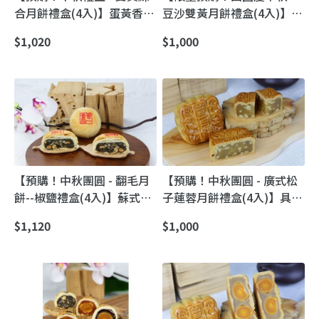
合月餅禮盒(4入)】蛋黃香氣
豆沙雙黃月餅禮盒(4入)】蛋
飽滿沒有腥味
黃香氣飽滿沒有腥味｜紅豆
$1,020
$1,000
蛋黃酥餅
【預購！中秋團圓 - 翻毛月
【預購！中秋團圓 - 廣式松
餅--椒鹽禮盒(4入)】蘇式翻
子蓮蓉月餅禮盒(4入)】具養
毛酥皮月餅｜36+層酥到骨
生概念 老口味新搭配的港式
$1,120
$1,000
子裡，一口就上癮
月餅