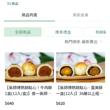
33 商品
商品列表
商家故事
全部商品
應景禮盒
熱銷點
【吳師傅熱銷點心！牛肉酥
【吳師傅熱銷點心 - 蛋黃酥
1盒(12入/盒)】普一吳師傅
一盒(12入)】36層以上經典
鎮店之寶｜油皮包酥經典手
酥脆小月餅｜普一吳師傅手
$640
$620
藝月餅
工現作