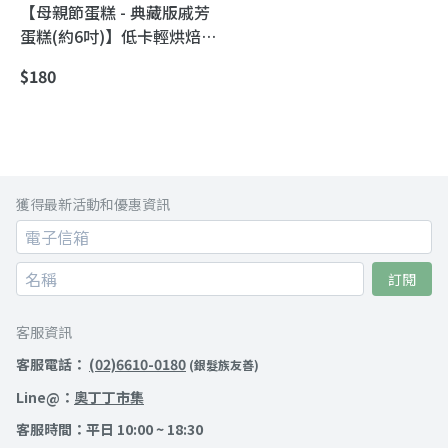
【母親節蛋糕 - 典藏版戚芳
蛋糕(約6吋)】低卡輕烘焙｜
母親節限定・一年只做一次
$180
獲得最新活動和優惠資訊
訂閱
客服資訊
客服電話：
(02)6610-0180
(銀髮族友善)
Line@：
奧丁丁市集
客服時間：平日 10:00 ~ 18:30