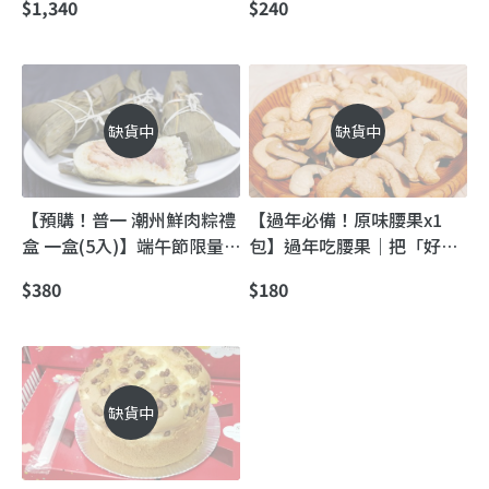
$1,340
$240
禮最佳選擇
缺貨中
缺貨中
【預購！普一 潮州鮮肉粽禮
【過年必備！原味腰果x1
盒 一盒(5入)】端午節限量
包】過年吃腰果｜把「好
｜普一潮州鮮肉粽（額滿即
果」帶回家
$380
$180
止）
缺貨中