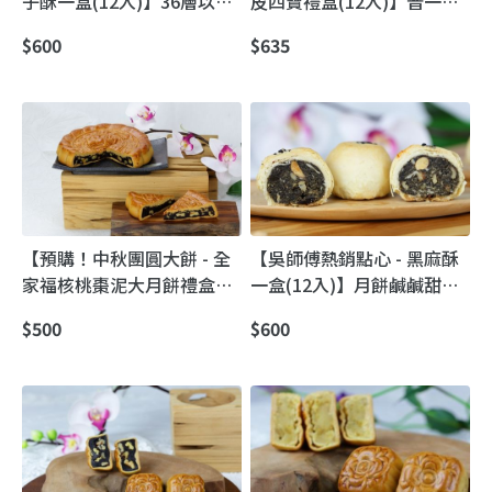
子酥一盒(12入)】36層以上
皮四寶禮盒(12入)】普一吳
極致酥脆｜翻毛核桃棗泥
師傅｜四大經典酥皮小月餅
$600
$635
（松子加倍香）
組：牛肉酥・蛋黃酥・牛肉
蛋黃酥・黑麻酥
【預購！中秋團圓大餅 - 全
【吳師傅熱銷點心 - 黑麻酥
家福核桃棗泥大月餅禮盒】
一盒(12入)】月餅鹹鹹甜甜
古早味喜餅｜足足一斤超澎
香醇濃郁 椒鹽小翻毛
$500
$600
湃・核桃棗泥大滿足