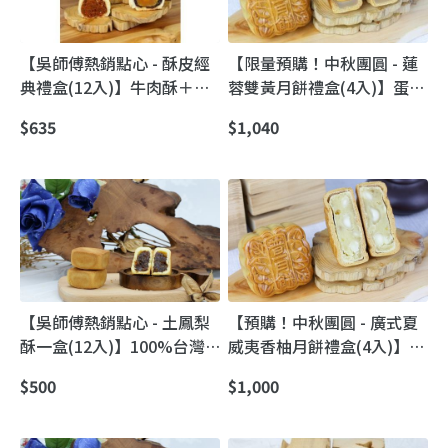
【吳師傅熱銷點心 - 酥皮經
【限量預購！中秋團圓 - 蓮
典禮盒(12入)】牛肉酥＋蛋
蓉雙黃月餅禮盒(4入)】蛋黃
黃酥｜傳承油皮包酥經典手
香氣飽滿無腥味｜手工現作
$635
$1,040
藝月餅
港式月餅
【吳師傅熱銷點心 - 土鳳梨
【預購！中秋團圓 - 廣式夏
酥一盒(12入)】100%台灣
威夷香柚月餅禮盒(4入)】獨
土鳳梨製成 不加冬瓜餡
家研發｜夏威夷豆×白柚果
$500
$1,000
肉 港式清香月餅