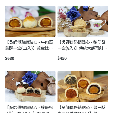
【吳師傅熱銷點心 - 牛肉蛋
【吳師傅熱銷點心 - 鵝仔餅
黃酥一盒(12入)】黃金比例
一盒(8入)】傳統大餅再創新
再現酥皮風華
加入現代養生新概念
$680
$450
【吳師傅熱銷點心 - 核棗松
【吳師傅熱銷點心 - 普一酥