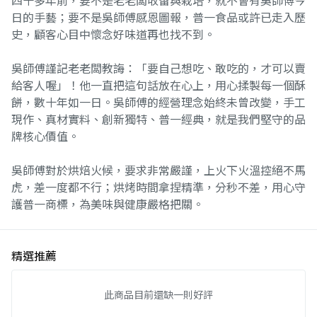
四十多年前，要不是老老闆收留與栽培，就不會有吳師傅今
日的手藝；要不是吳師傅感恩圖報，普一食品或許已走入歷
史，顧客心目中懷念好味道再也找不到。
吳師傅謹記老老闆教誨：「要自己想吃、敢吃的，才可以賣
給客人喔」！他一直把這句話放在心上，用心揉製每一個酥
餅，數十年如一日。吳師傅的經營理念始終未曾改變，手工
現作、真材實料、創新獨特、普一經典，就是我們堅守的品
牌核心價值。
吳師傅對於烘焙火候，要求非常嚴謹，上火下火溫控絕不馬
虎，差一度都不行；烘烤時間拿捏精準，分秒不差，用心守
護普一商標，為美味與健康嚴格把關。
精選推薦
此商品目前還缺一則好評