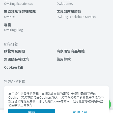
OwlTing Experiences
OwlJourney
區塊鏈旅宿管理服務
區塊鏈應用服務
OwlNest
OwlTing Blockchain Services
客棧
OwlTing Blog
網站條款
購物常見問題
商家販售商品規範
集團隱私權政策
使用條款
Cookie政策
官方APP下載
為了提供您最佳的服務，本網站會在您的電腦中放置並取用我們的
Cookie，若您不願接受Cookie的寫入，您可在您使用的瀏覽器功能項中
設定隱私權等級為高，即可拒絕Cookie的寫入，但可能會導致網站某些
功能無法正常執行。
同意
前往了解
©歐簿客科技股份有限公司 版權所有