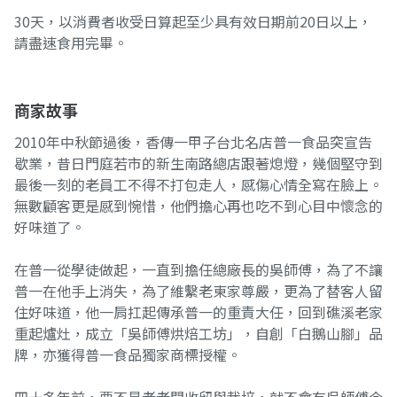
30天，以消費者收受日算起至少具有效日期前20日以上，
請盡速食用完畢。
商家故事
2010年中秋節過後，香傳一甲子台北名店普一食品突宣告
歇業，昔日門庭若市的新生南路總店跟著熄燈，幾個堅守到
最後一刻的老員工不得不打包走人，感傷心情全寫在臉上。
無數顧客更是感到惋惜，他們擔心再也吃不到心目中懷念的
好味道了。
在普一從學徒做起，一直到擔任總廠長的吳師傅，為了不讓
普一在他手上消失，為了維繫老東家尊嚴，更為了替客人留
住好味道，他一肩扛起傳承普一的重責大任，回到礁溪老家
重起爐灶，成立「吳師傅烘焙工坊」，自創「白鵝山腳」品
牌，亦獲得普一食品獨家商標授權。