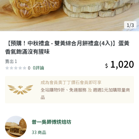
1/3
【預購！中秋禮盒 - 雙黃綜合月餅禮盒(4入)】蛋黃
香氣飽滿沒有腥味
1,020
賣出 1
$
0
0評論
成為會員奧丁丁鑽石會員即可享
全站購物9折、免運服務
及
週週1元加購限量商
品
普一吳師傅烘焙坊
33 商品