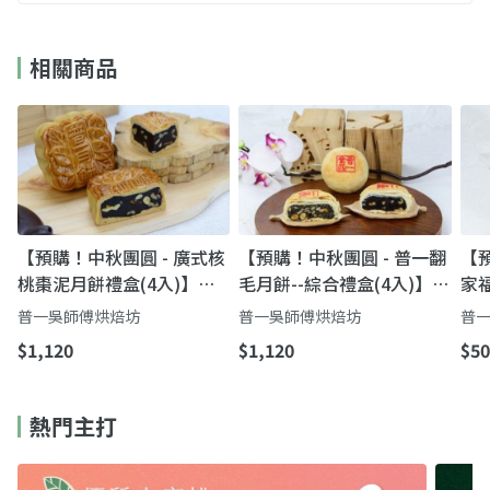
相關商品
【預購！中秋團圓 - 廣式核
【預購！中秋團圓 - 普一翻
【預
桃棗泥月餅禮盒(4入)】甜
毛月餅--綜合禮盒(4入)】蘇
家
而不膩・經典回歸｜港式廣
式翻毛酥皮月餅｜36+層
古
普一吳師傅烘焙坊
普一吳師傅烘焙坊
普
式雙棗紅豆核桃月餅（普一
「酥到骨子裡」的中秋名品
湃
$1,120
$1,120
$50
吳師傅）
熱門主打