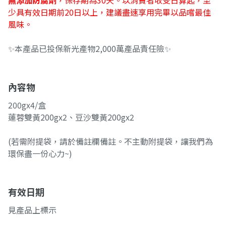
無添加防腐劑
，保存期為30天。以消費者收受日算起，至
少具有效日期前20日以上，建議盡速享用完畢以品嚐最佳
風味。
✨本產品已投保新光產物2,000萬產品責任險✨
內容物
200gx4/盒
蓮蓉雙黃200gx2、豆沙雙黃200gx2
(若需附提袋，請於備註欄備註。不主動附提袋，讓我們為
環保盡一份心力~)
有效日期
見產品上標示