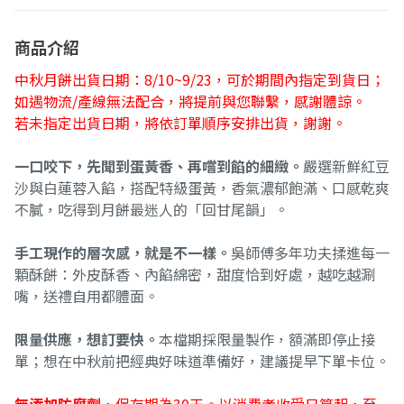
商品介紹
中秋月餅出貨日期：8/10~9/23，可於期間內指定到貨日；
如遇物流/產線無法配合，將提前與您聯繫，感謝體諒。
若未指定出貨日期，將依訂單順序安排出貨，謝謝。
一口咬下，先聞到蛋黃香、再嚐到餡的細緻。
嚴選新鮮紅豆
沙與白蓮蓉入餡，搭配特級蛋黃，香氣濃郁飽滿、口感乾爽
不膩，吃得到月餅最迷人的「回甘尾韻」。
手工現作的層次感，就是不一樣。
吳師傅多年功夫揉進每一
顆酥餅：外皮酥香、內餡綿密，甜度恰到好處，越吃越涮
嘴，送禮自用都體面。
限量供應，想訂要快。
本檔期採限量製作，額滿即停止接
單；想在中秋前把經典好味道準備好，建議提早下單卡位。