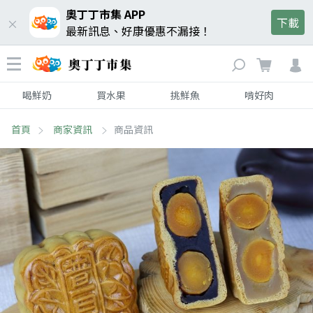
奧丁丁市集 APP
下載
最新訊息、好康優惠不漏接！
喝鮮奶
買水果
挑鮮魚
啃好肉
首頁
商家資訊
商品資訊