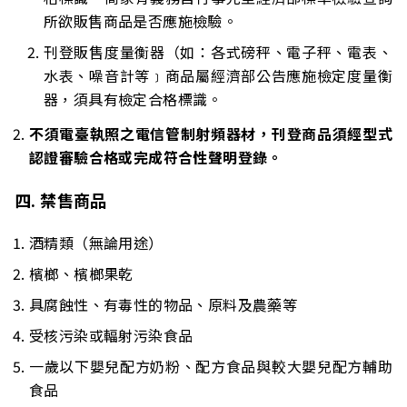
所欲販售商品是否應施檢驗。
刊登販售度量衡器（如：各式磅秤、電子秤、電表、
水表、噪音計等﹞商品屬經濟部公告應施檢定度量衡
器，須具有檢定合格標識。
不須電臺執照之電信管制射頻器材，刊登商品須經型式
認證審驗合格或完成符合性聲明登錄。
四. 禁售商品
酒精類（無論用途）
檳榔、檳榔果乾
具腐蝕性、有毒性的物品、原料及農藥等
受核污染或輻射污染食品
一歲以下嬰兒配方奶粉、配方食品與較大嬰兒配方輔助
食品