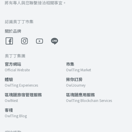
將有專人與您聯繫接洽相關事宜。
認識奧丁丁市集
關於品牌
奧丁丁集團
官方網站
市集
Official Website
OwlTing Market
體驗
揪你訂房
OwlTing Experiences
OwlJourney
區塊鏈旅宿管理服務
區塊鏈應用服務
OwlNest
OwlTing Blockchain Services
客棧
OwlTing Blog