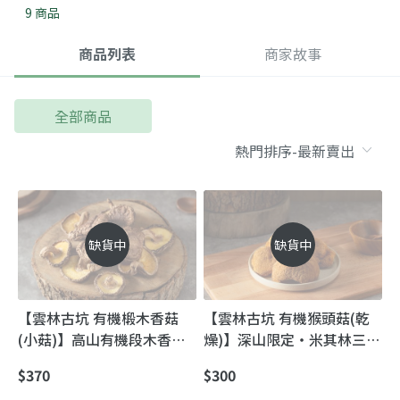
9 商品
商品列表
商家故事
全部商品
缺貨中
缺貨中
【雲林古坑 有機椴木香菇
【雲林古坑 有機猴頭菇(乾
(小菇)】高山有機段木香菇
燥)】深山限定・米其林三星
｜海拔1300m山嵐孕育，厚
主廚也在用的高山有機段木
$370
$300
實爆香一口就懂
香菇