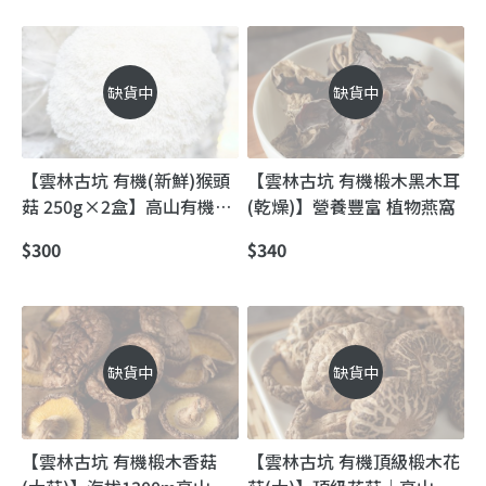
缺貨中
缺貨中
【雲林古坑 有機(新鮮)猴頭
【雲林古坑 有機椴木黑木耳
菇 250g×2盒】高山有機猴
(乾燥)】營養豐富 植物燕窩
頭菇｜山珍級鮮香，一口就
$300
$340
懂的「素中葷」
缺貨中
缺貨中
【雲林古坑 有機椴木香菇
【雲林古坑 有機頂級椴木花