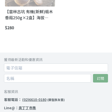
【雲林古坑 有機(新鮮)椴木
香菇250g×2盒】海拔
1300m高山有機段木香菇｜
$280
厚肉爆香・一入口就知道不
一樣
獲得最新活動和優惠資訊
訂閱
客服資訊
客服電話：
(02)6610-0180
(銀髮族友善)
Line@：
奧丁丁市集