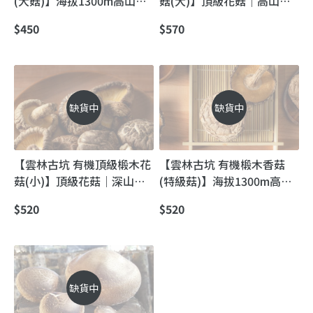
(大菇)】海拔1300m高山有
菇(大)】頂級花菇｜高山冬
機段木香菇｜龍眼木柴火慢
季限定・深山段木慢養的
$450
$570
烘，香氣一開就回不去
「素鮑魚」
缺貨中
缺貨中
【雲林古坑 有機頂級椴木花
【雲林古坑 有機椴木香菇
菇(小)】頂級花菇｜深山高
(特級菇)】海拔1300m高山
海拔孕育的冬季極品
有機段木香菇｜龍眼木柴火
$520
$520
低溫烘焙，香氣一開就回不
去
缺貨中