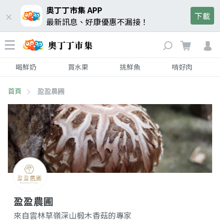
奧丁丁市集 APP
下載
最新訊息、好康優惠不漏接！
喝鮮奶
買水果
挑鮮魚
啃好肉
首頁
盈盈農圃
盈盈農圃
來自雲林草嶺深山椴木香菇的專家