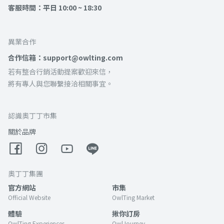
客服時間：平日 10:00 ~ 18:30
異業合作
合作信箱：support@owlting.com
若有整合行銷活動提案歡迎來信，
將有專人與您聯繫接洽相關事宜。
認識奧丁丁市集
關於品牌
奧丁丁集團
官方網站
市集
Official Website
OwlTing Market
體驗
揪你訂房
OwlTing Experiences
OwlJourney