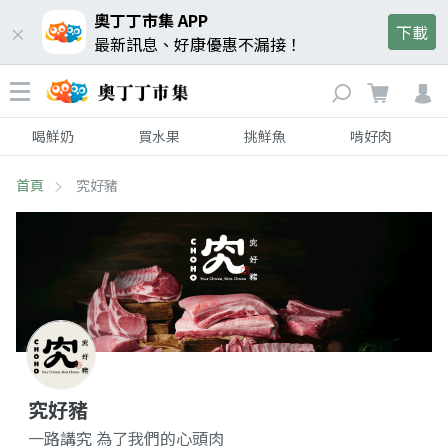
奧丁丁市集 APP
下載
最新訊息、好康優惠不漏接！
喝鮮奶
買水果
挑鮮魚
啃好肉
首頁
究好豬
究好豬
一路講究 為了我們的心頭肉