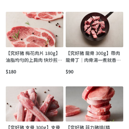
【究好豬 梅花肉片 180g】
【究好豬 龍骨 300g】帶肉
油脂均勻的上肩肉 快炒煎烤
龍骨丁｜肉骨湯一煮就香，
都適宜
家用高湯的濃郁關鍵
$180
$90
【究好豬 支骨 300g】支骨
【究好豬 菲力豬排(精