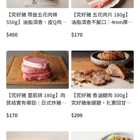
【究好豬 帶皮五花肉條
【究好豬 五花肉片 180g】
550g】油脂清香・皮Q肉
油脂清香不膩口｜4mm厚切
嫩・怎麼煮都迷人
豬五花肉片煎烤拌炒超對味
$450
$170
【究好豬 里肌排 180g】肉
【究好豬 香滷腱肉 300g】
質結實有嚼勁｜日式炸豬排
究好豬後腿腱・扎實回甘、
首選
一切就上桌
$170
$299