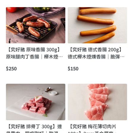
【究好豬 原味香腸 300g】
【究好豬 德式香腸 200g】
原味腿肉丁香腸｜櫸木煙
德式櫸木煙燻香腸｜脆彈多
燻・不添加亞硝酸鹽
汁・肉香甘甜・不添加亞硝
$250
$150
酸鹽
【究好豬 排骨丁 300g】連
【究好豬 梅花薄切肉片