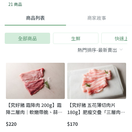
21 商品
商品列表
商家故事
全部商品
生鮮
快速上
【究好豬 霜降肉 200g】霜
【究好豬 五花薄切肉片
降二層肉｜軟嫩帶脆、蒜炒
180g】肥瘦交疊「三層肉」
一上桌就秒殺
一涮就香
$220
$170