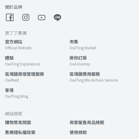
關於品牌
奧丁丁集團
官方網站
市集
Official Website
OwlTing Market
體驗
揪你訂房
OwlTing Experiences
OwlJourney
區塊鏈旅宿管理服務
區塊鏈應用服務
OwlNest
OwlTing Blockchain Services
客棧
OwlTing Blog
網站條款
購物常見問題
商家販售商品規範
集團隱私權政策
使用條款