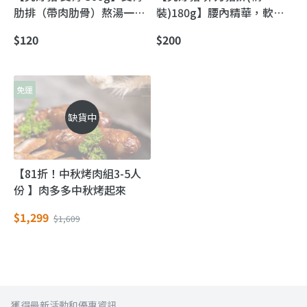
肋排（帶肉肋骨）熬湯一鍋
裝)180g】腰內精華，軟嫩
香，燉湯熬粥超加分
不乾柴，快速上桌
$120
$200
免運
缺貨中
【81折！中秋烤肉組3-5人
份 】肉多多中秋烤起來
$1,299
$1,609
獲得最新活動和優惠資訊