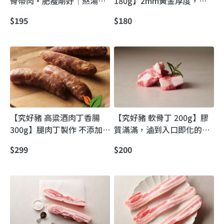
骨帶肉・肥瘦剛好｜熬湯更
180g】2mm黃金厚度，一
香
涮就香、越嚼越有彈
$195
$180
【究好豬 高粱酒肉丁香腸
【究好豬 軟骨丁 200g】膠
300g】腿肉丁製作 不添加
質滿滿，滷到入口即化的神
亞硝酸鹽
隊友
$299
$200