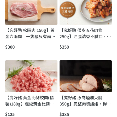
【究好豬 松阪肉 150g】黃
【究好豬 帶皮五花肉條
金六兩肉｜一隻豬只有兩片
250g】油脂清香不膩口，皮
的稀有脆嫩
Q肉嫩一口上癮
$300
$250
【究好豬 黃金比例絞肉(精
【究好豬 原肉煙燻火腿
裝)180g】粗絞黃金比例絞
350g】完整肉塊纖維・櫸木
肉（拌炒／燉滷首選）
慢燻・不添加亞硝酸鹽
$125
$385