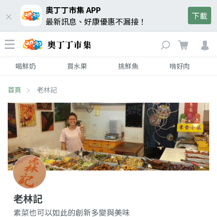
奧丁丁市集 APP
下載
最新訊息、好康優惠不漏接！
喝鮮奶
買水果
挑鮮魚
啃好肉
首頁
老林記
老林記
素菜也可以如此的創新多變與美味