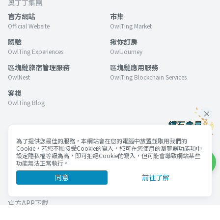
奧丁丁集團
官方網站
市集
Official Website
OwlTing Market
體驗
揪你訂房
OwlTing Experiences
OwlJourney
區塊鏈旅宿管理服務
區塊鏈應用服務
OwlNest
OwlTing Blockchain Services
客棧
OwlTing Blog
網站條款
為了提供您最佳的服務，本網站會在您的電腦中放置並取用我們的
購物常見問題
商家販售商品規範
Cookie，若您不願接受Cookie的寫入，您可在您使用的瀏覽器功能項中
設定隱私權等級為高，即可拒絕Cookie的寫入，但可能會導致網站某些
集團隱私權政策
使用條款
功能無法正常執行。
Cookie政策
同意
前往了解
官方APP下載