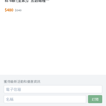
粽 6顆 (全素)】五穀雜糧美
味又健康 不加肉粽子精選
$480
$540
獲得最新活動和優惠資訊
訂閱