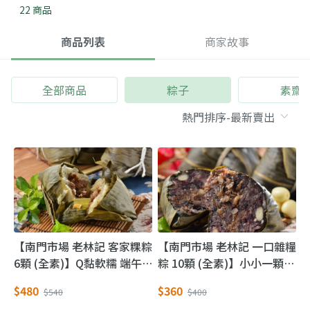
22 商品
商品列表
商家故事
全部商品
粽子
素齋
【南門市場 老林記 客家粿粽
【南門市場 老林記 一口雜糧
6顆 (全素)】Q黏軟糯 端午
粽 10顆 (全素)】小小一顆美
客家粽子
味又健康 不加肉粽子精選
$480
$360
$540
$400