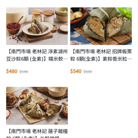
【南門市場 老林記 淨素湖州
【南門市場 老林記 招牌板栗
豆沙粽6顆 (全素)】糯米軟
粽 6顆(全素)】素粽香米粒
糯豆沙綿密 端午必備甜粽子
QQ 不加肉粽子精選用料不
$480
$540
$540
$600
馬虎
【南門市場 老林記 蓮子雜糧