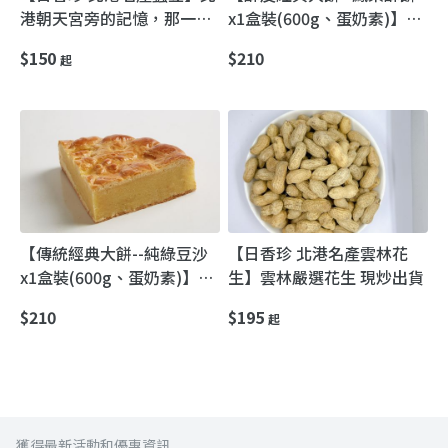
港朝天宮旁的記憶，那一抹
x1盒裝(600g、蛋奶素)】北
停不下來的鹹酥香
港朝天宮媽祖廟前・百年老
$150
$210
起
店古早味金鑽鳳梨喜餅
【傳統經典大餅--純綠豆沙
【日香珍 北港名產雲林花
x1盒裝(600g、蛋奶素)】北
生】雲林嚴選花生 現炒出貨
港朝天宮媽祖廟前｜百年飄
$210
$195
起
香古早味喜餅
獲得最新活動和優惠資訊