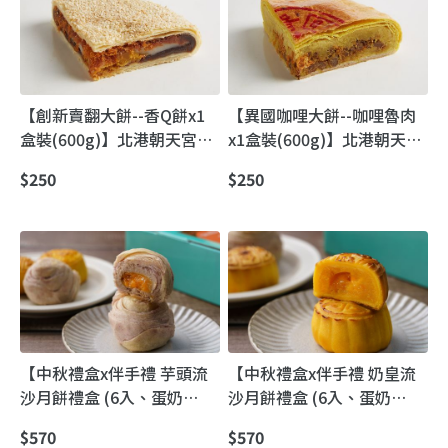
【創新賣翻大餅--香Q餅x1
【異國咖哩大餅--咖哩魯肉
盒裝(600g)】北港朝天宮媽
x1盒裝(600g)】北港朝天宮
祖廟前・百年古早味囍餅｜
媽祖廟前｜古早味喜餅咖哩
$250
$250
日香珍漢式大餅
肉餅
【中秋禮盒x伴手禮 芋頭流
【中秋禮盒x伴手禮 奶皇流
沙月餅禮盒 (6入、蛋奶
沙月餅禮盒 (6入、蛋奶
素)】一餅三吃｜芋頭流沙月
素)】一餅三吃｜奶皇流沙月
$570
$570
餅｜常溫香、加熱爆餡、冷
餅禮盒（常溫/加熱/冷藏都