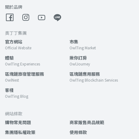
關於品牌
奧丁丁集團
官方網站
市集
Official Website
OwlTing Market
體驗
揪你訂房
OwlTing Experiences
OwlJourney
區塊鏈旅宿管理服務
區塊鏈應用服務
OwlNest
OwlTing Blockchain Services
客棧
OwlTing Blog
網站條款
購物常見問題
商家販售商品規範
集團隱私權政策
使用條款