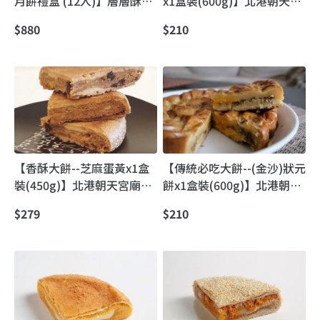
月餅禮盒 (12入)】層層酥皮
x1盒裝(600g)】北港朝天宮
綿密豆沙 蛋黃鹹香
媽祖廟前｜日香珍古早味冬
$880
$210
瓜肉喜餅
【香酥大餅--芝麻蛋黃x1盒
【傳統必吃大餅--(金沙)狀元
裝(450g)】北港朝天宮廟前
餅x1盒裝(600g)】北港朝天
人氣古早味喜餅｜日香珍手
宮媽祖廟前｜百年手作古早
$279
$210
作漢式大餅
味喜餅・招牌金沙狀元餅