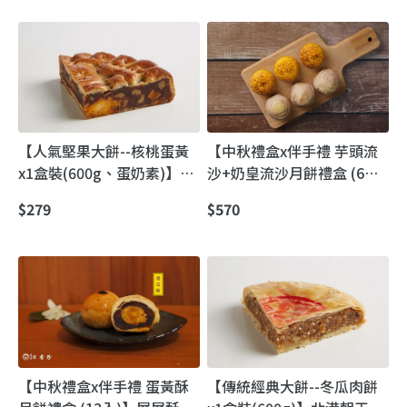
選
【人氣堅果大餅--核桃蛋黃
【中秋禮盒x伴手禮 芋頭流
x1盒裝(600g、蛋奶素)】
沙+奶皇流沙月餅禮盒 (6
2023臺灣餅傳承獎｜北港朝
入、蛋奶素)】一餅三吃 常
$279
$570
天宮前百年古早味喜餅
溫、加熱、冷藏都好吃
【中秋禮盒x伴手禮 蛋黃酥
【傳統經典大餅--冬瓜肉餅