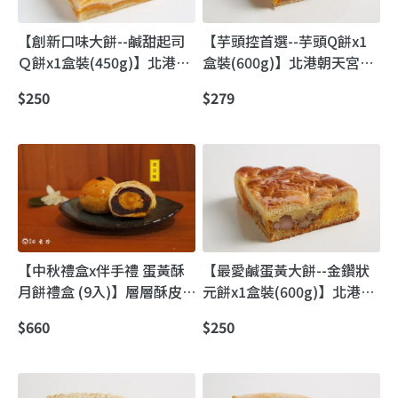
【創新口味大餅--鹹甜起司
【芋頭控首選--芋頭Q餅x1
Ｑ餅x1盒裝(450g)】北港朝
盒裝(600g)】北港朝天宮媽
天宮媽祖廟前｜日香珍古早
祖廟前 著名的古早味喜餅
$250
$279
味創新喜餅
【中秋禮盒x伴手禮 蛋黃酥
【最愛鹹蛋黃大餅--金鑽狀
月餅禮盒 (9入)】層層酥皮
元餅x1盒裝(600g)】北港朝
綿密豆沙 蛋黃鹹香
天宮媽祖廟前｜日香珍 古早
$660
$250
味狀元喜餅（金沙／金鑽）