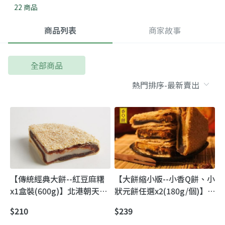
22 商品
商品列表
商家故事
全部商品
【傳統經典大餅--紅豆麻糬
【大餅縮小版--小香Q餅、小
x1盒裝(600g)】北港朝天宮
狀元餅任選x2(180g/個)】
媽祖廟前 著名的古早味喜餅
北港朝天宮媽祖廟前｜古早
$210
$239
味喜餅・迷你大餅雙口味任