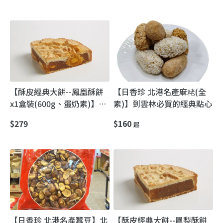
藏Q綿都好吃
好吃）
【酥皮經典大餅--鳳凰酥餅
【日香珍 北港名產麻粩(全
x1盒裝(600g、蛋奶素)】北
素)】到雲林必買的經典點心
港朝天宮媽祖廟前｜日香珍
$279
$160
起
古早味漢式喜餅
【日香珍 北港名產蠶豆】北
【酥皮經典大餅--鳳梨酥餅