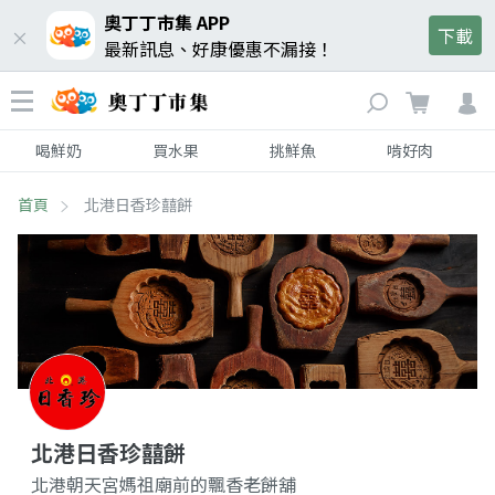
奧丁丁市集 APP
下載
最新訊息、好康優惠不漏接！
喝鮮奶
買水果
挑鮮魚
啃好肉
首頁
北港日香珍囍餅
北港日香珍囍餅
北港朝天宮媽祖廟前的飄香老餅舖