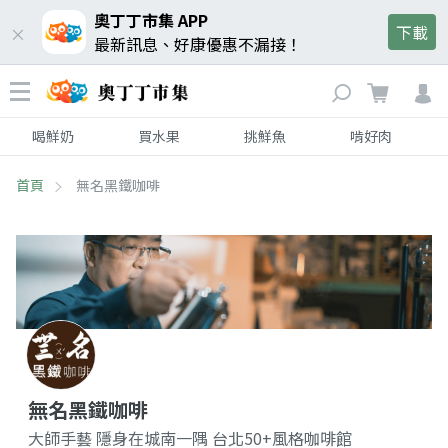
奧丁丁市集 APP
下載
最新訊息、好康優惠不漏接！
喝鮮奶
買水果
挑鮮魚
啃好肉
首頁
無名黑鐵咖啡
無名黑鐵咖啡
大師手藝 隱身在城南一隅 台北50+風格咖啡館