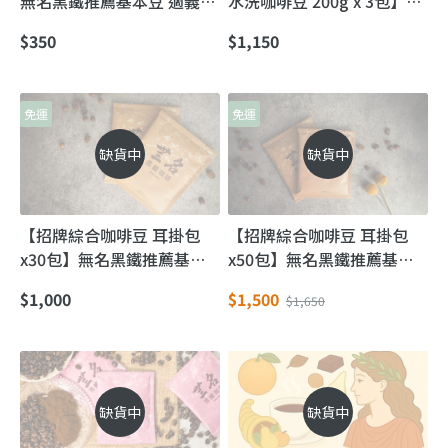
無名黑鐵推薦基本豆 適義式
水洗咖啡豆 200g x 3包】高
濃縮沖煮
海拔衣索比亞豆的代表 水洗
$350
$1,150
豆最高等級!
免運
免運
缺貨中
缺貨中
【招牌綜合咖啡豆 耳掛包
【招牌綜合咖啡豆 耳掛包
x30包】無名黑鐵推薦基本
x50包】無名黑鐵推薦基本
豆
豆
$1,000
$1,500
$1,650
缺貨中
缺貨中