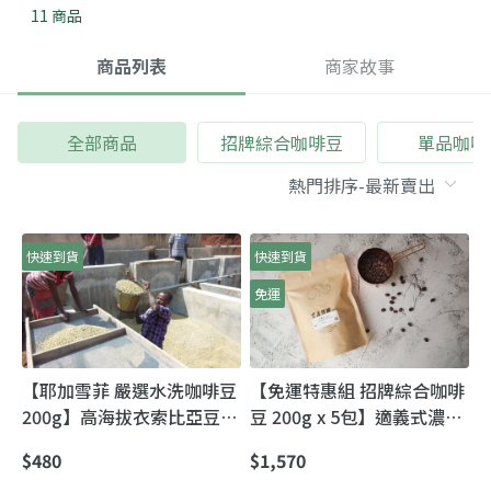
11 商品
商品列表
商家故事
全部商品
招牌綜合咖啡豆
單品咖啡
快速到貨
快速到貨
免運
【耶加雪菲 嚴選水洗咖啡豆
【免運特惠組 招牌綜合咖啡
200g】高海拔衣索比亞豆的
豆 200g x 5包】適義式濃縮
代表 水洗豆最高等級!
沖煮 無名黑鐵推薦每天喝的
$480
$1,570
豆!