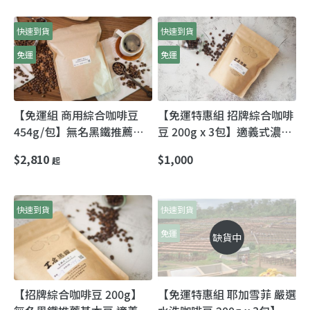
快速到貨
快速到貨
免運
免運
【免運組 商用綜合咖啡豆
【免運特惠組 招牌綜合咖啡
454g/包】無名黑鐵推薦基
豆 200g x 3包】適義式濃縮
本豆 適義式濃縮沖煮
沖煮 無名黑鐵推薦每天喝的
$2,810
$1,000
起
豆!
快速到貨
快速到貨
免運
缺貨中
【招牌綜合咖啡豆 200g】
【免運特惠組 耶加雪菲 嚴選