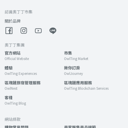
認識奧丁丁市集
關於品牌
奧丁丁集團
官方網站
市集
Official Website
OwlTing Market
體驗
揪你訂房
OwlTing Experiences
OwlJourney
區塊鏈旅宿管理服務
區塊鏈應用服務
OwlNest
OwlTing Blockchain Services
客棧
OwlTing Blog
網站條款
購物常見問題
商家販售商品規範