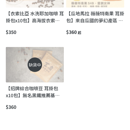
【衣索比亞 水洗耶加咖啡 耳
【瓜地馬拉 薇薇特南果 耳掛
掛包x10包】高海拔衣索比
包】來自瓜國的夢幻產區 果
亞豆的代表 水洗豆最高等
香明亮滑順回甘～
$350
$360
起
級!
缺貨中
【招牌綜合咖啡豆 耳掛包
x10包】無名黑鐵推薦基本
豆
$360