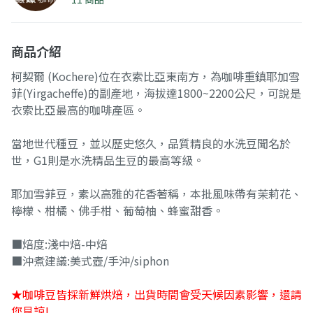
商品介紹
柯契爾 (Kochere)位在衣索比亞東南方，為咖啡重鎮耶加雪
菲(Yirgacheffe)的副產地，海拔達1800~2200公尺，可說是
衣索比亞最高的咖啡產區。
當地世代種豆，並以歷史悠久，品質精良的水洗豆聞名於
世，G1則是水洗精品生豆的最高等級。
耶加雪菲豆，素以高雅的花香著稱，本批風味帶有茉莉花、
檸檬、柑橘、佛手柑、葡萄柚、蜂蜜甜香。
■焙度:淺中焙-中焙
■沖煮建議:美式壺/手沖/siphon
★咖啡豆皆採新鮮烘焙，出貨時間會受天候因素影響，還請
您見諒!