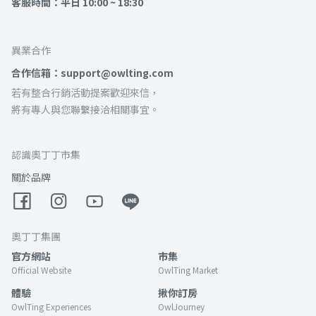
客服時間：平日 10:00 ~ 18:30
異業合作
合作信箱：support@owlting.com
若有整合行銷活動提案歡迎來信，
將有專人與您聯繫接洽相關事宜。
認識奧丁丁市集
關於品牌
奧丁丁集團
官方網站
市集
Official Website
OwlTing Market
體驗
揪你訂房
OwlTing Experiences
OwlJourney