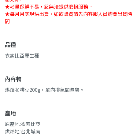
★考量保鮮不易，恕無法提供磨粉服務。
★每月月底現烘出貨，如欲購買請先向客服人員詢問出貨時
間
品種
衣索比亞原生種
內容物
烘焙咖啡豆200g，單向排氣閥包裝。
產地
原產地:衣索比亞
烘焙地:台北城南