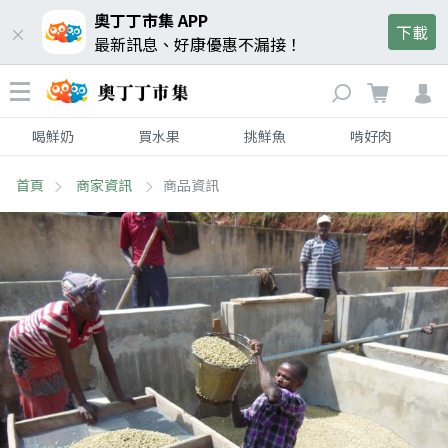
奧丁丁市集 APP
下載
最新訊息、好康優惠不漏接！
喝鮮奶
買水果
挑鮮魚
啃好肉
首頁
商家資訊
商品資訊