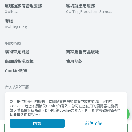
區塊鏈旅宿管理服務
區塊鏈應用服務
OwlNest
OwlTing Blockchain Services
客棧
OwlTing Blog
網站條款
購物常見問題
商家販售商品規範
集團隱私權政策
使用條款
Cookie政策
官方APP下載
為了提供您最佳的服務，本網站會在您的電腦中放置並取用我們的
Cookie，若您不願接受Cookie的寫入，您可在您使用的瀏覽器功能項中
設定隱私權等級為高，即可拒絕Cookie的寫入，但可能會導致網站某些
功能無法正常執行。
同意
前往了解
©歐簿客科技股份有限公司 版權所有
單次購買
統編 53092632