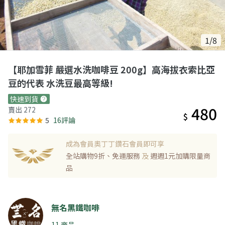
1/8
【耶加雪菲 嚴選水洗咖啡豆 200g】高海拔衣索比亞
豆的代表 水洗豆最高等級!
快速到貨
480
賣出 272
$
5
16評論
成為會員奧丁丁鑽石會員即可享
全站購物9折、免運服務
及
週週1元加購限量商
品
無名黑鐵咖啡
11 商品