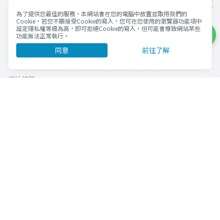
OwlTing Experiences
OwlJourney
為了提供您最佳的服務，本網站會在您的電腦中放置並取用我們的
區塊鏈旅宿管理服務
區塊鏈應用服務
Cookie，若您不願接受Cookie的寫入，您可在您使用的瀏覽器功能項中
OwlNest
OwlTing Blockchain Services
設定隱私權等級為高，即可拒絕Cookie的寫入，但可能會導致網站某些
功能無法正常執行。
客棧
同意
前往了解
OwlTing Blog
網站條款
購物常見問題
商家販售商品規範
集團隱私權政策
使用條款
Cookie政策
官方APP下載
©歐簿客科技股份有限公司 版權所有