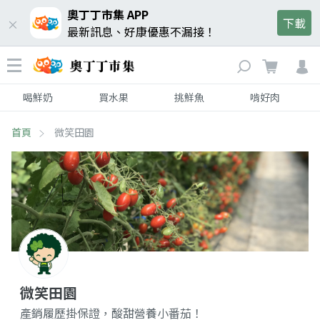
奧丁丁市集 APP
下載
最新訊息、好康優惠不漏接！
喝鮮奶
買水果
挑鮮魚
啃好肉
首頁
微笑田園
微笑田園
產銷履歷掛保證，酸甜營養小番茄！