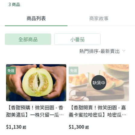
3 商品
商品列表
商家故事
全部商品
小番茄
免運
免運
缺貨中
【香甜預購！微笑田園 - 香
【香甜開賣！微笑田園 - 嘉
甜美濃瓜】一株只留一瓜的
義卡蜜拉哈密瓜】哈密瓜界
多汁好香瓜！
的愛馬仕 一株只留一瓜的多
$1,130
$1,300
起
起
汁洋香瓜！