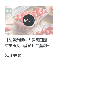
免運
缺貨中
【甜美預購中！微笑田園 -
甜美玉女小番茄】生產溯源
掛保證小蕃茄 一盒接一盒的
$1,140
起
自然甜