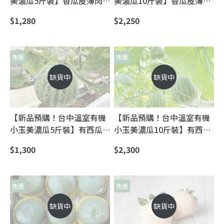
美濃瓜5斤裝】香瓜皮薄肉
美濃瓜10斤裝】香瓜皮薄肉
多又甜 離地吊瓜溫室不淋雨
多又甜 離地吊瓜溫室不淋雨
$1,280
$2,250
栽培
栽培
免運
免運
缺貨中
缺貨中
【新品預購！台中溫室有機
【新品預購！台中溫室有機
小玉美濃瓜5斤裝】有西瓜
小玉美濃瓜10斤裝】有西瓜
外皮的小玉香瓜 離地吊瓜溫
外皮的小玉香瓜 離地吊瓜溫
$1,300
$2,300
室不淋雨栽培
室不淋雨栽培
免運
免運
缺貨中
缺貨中