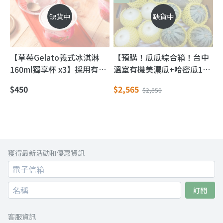
缺貨中
缺貨中
【草莓Gelato義式冰淇淋
【預購！瓜瓜綜合箱！台中
160ml獨享杯 x3】採用有機
溫室有機美濃瓜+哈密瓜12
草莓製成 無添加人工香精
斤裝】美濃瓜+小玉美濃瓜
$450
$2,565
$2,850
+卡蜜拉洋香瓜
獲得最新活動和優惠資訊
訂閱
客服資訊