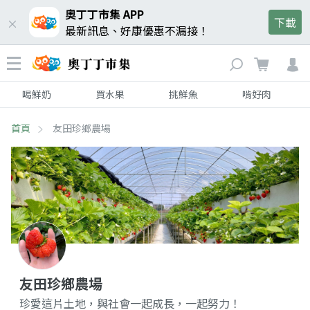
奧丁丁市集 APP
下載
最新訊息、好康優惠不漏接！
喝鮮奶
買水果
挑鮮魚
啃好肉
首頁
友田珍鄉農場
友田珍鄉農場
珍愛這片土地，與社會一起成長，一起努力！