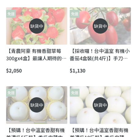
免運
免運
缺貨中
缺貨中
【青農阿豪 有機香甜草莓
【採收囉！台中溫室 有機小
300gx4盒】最讓人期待的冬
番茄4盒裝(共4斤)】手刀搶
季果物~
購這份來自台中的陽光甜
$2,050
$1,130
蜜！
免運
免運
缺貨中
缺貨中
【預購！台中溫室香甜有機
【預購！台中溫室香甜有機