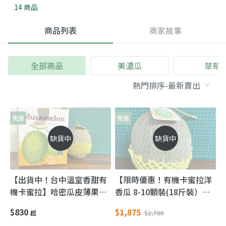
14 商品
商品列表
商家故事
全部商品
美濃瓜
草莓
免運
免運
缺貨中
缺貨中
【出貨中！台中溫室香甜有
【限時優惠！有機卡蜜拉洋
機卡蜜拉】哈密瓜皮薄果肉
香瓜 8-10顆裝(18斤裝）】
甜似西瓜 離地吊瓜溫室不淋
哈密瓜皮薄果肉甜似西瓜 離
$830
$1,875
起
$2,700
雨栽培
地吊瓜溫室不淋雨栽培