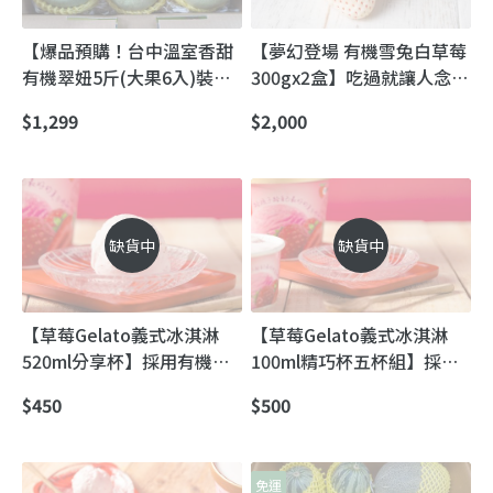
【爆品預購！台中溫室香甜
【夢幻登場 有機雪兔白草莓
有機翠妞5斤(大果6入)裝】
300gx2盒】吃過就讓人念念
美濃瓜香瓜皮薄肉甜 離地吊
不忘的絕妙滋味
$1,299
$2,000
瓜溫室不淋雨栽培
缺貨中
缺貨中
【草莓Gelato義式冰淇淋
【草莓Gelato義式冰淇淋
520ml分享杯】採用有機草
100ml精巧杯五杯組】採用
莓製成 無添加人工香精
有機草莓製成 無添加人工香
$450
$500
精
免運