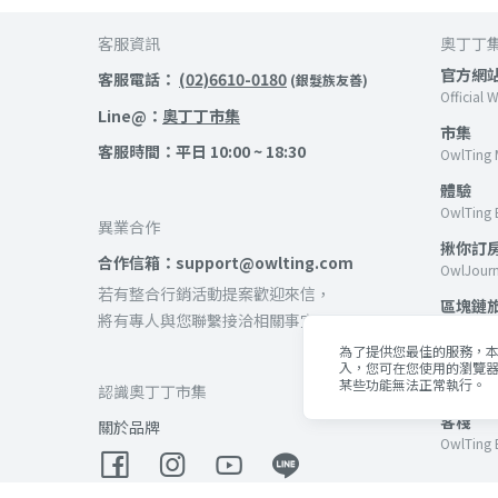
客服資訊
奧丁丁
官方網
客服電話：
(02)6610-0180
(銀髮族友善)
Official 
Line@：
奧丁丁市集
市集
客服時間：平日 10:00 ~ 18:30
OwlTing 
體驗
OwlTing 
異業合作
揪你訂
合作信箱：support@owlting.com
OwlJour
若有整合行銷活動提案歡迎來信，
區塊鏈
將有專人與您聯繫接洽相關事宜。
OwlNest
為了提供您最佳的服務，本網
區塊鏈
入，您可在您使用的瀏覽器
某些功能無法正常執行。
OwlTing B
認識奧丁丁市集
客棧
關於品牌
OwlTing 