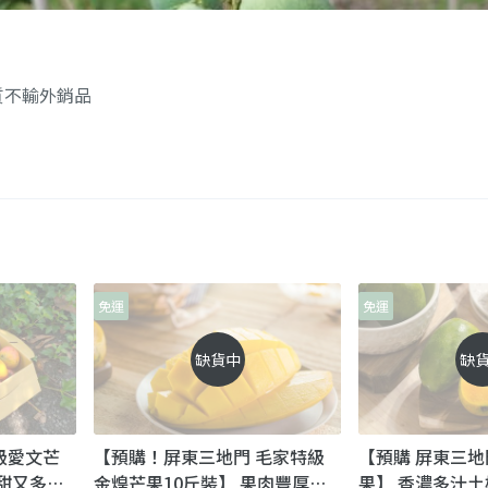
質不輸外銷品
免運
免運
缺貨中
缺
級愛文芒
【預購！屏東三地門 毛家特級
【預購 屏東三地
香甜又多汁
金煌芒果10斤裝】 果肉豐厚細
果】 香濃多汁土