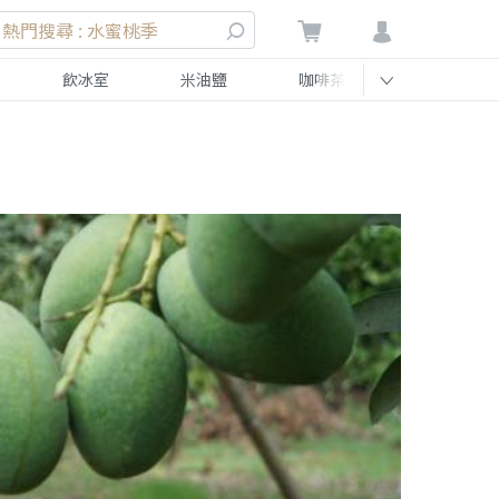
熱門搜尋 : 水蜜桃季
飲冰室
米油鹽
咖啡茶
伴手禮