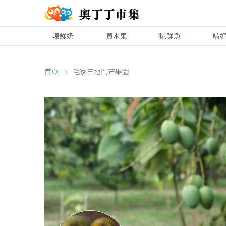
喝鮮奶
買水果
挑鮮魚
啃
首頁
毛家三地門芒果園