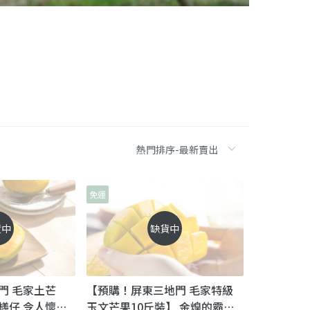
免運
貨中
缺貨中
門 毛家土芒
【預購！屏東三地門 毛家特級
檨仔 令人懷念
玉文芒果10斤裝】 金煌的霸氣