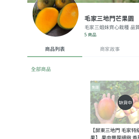
毛家三地門芒果園
毛家三姐妹齊心栽種 品
5 商品
商品列表
商家故事
全部商品
免運
缺貨中
【屏東三地門 毛家特
果】 果肉豐厚細緻 