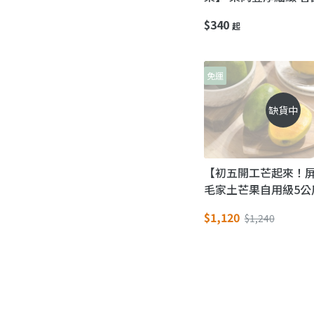
大口吃好滿足
$340
起
免運
缺貨中
【初五開工芒起來！
毛家土芒果自用級5公斤
顆)】 濃香爆汁土檨
$1,120
$1,240
運一整年！