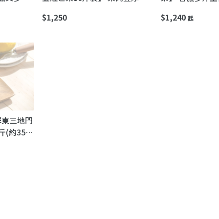
緻 香甜又多汁 大口吃好滿足
的童年滋味
$1,250
$1,240
起
屏東三地門
(約35
仔，讓你旺