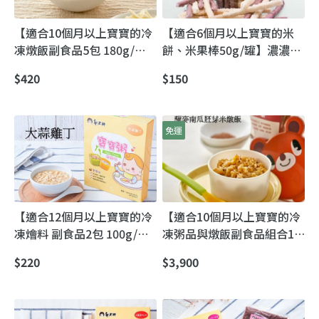
【適合10個月以上寶寶的冷
【適合6個月以上寶寶的米
凍燉飯副食品5包 180g/
餅、米果棒50g/罐】濃濃天
包】天然食材｜新手媽媽也
然米香味 寶寶愛吃媽媽安心
$420
$150
能輕鬆上桌的寶寶燉飯
免運
【適合12個月以上寶寶的冷
【適合10個月以上寶寶的冷
凍燴料 副食品2包 100g/
凍粥品與燉飯副食品組合14
包】適合進入咬嚼期的寶寶
口味各3包共42包(180g/
$220
$3,900
包)】粥品＋燉飯每一口味都
讓寶寶嚐嚐看