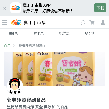
奧丁丁市集 APP
下載
最新訊息、好康優惠不漏接！
喝鮮奶
買水果
挑鮮魚
啃好肉
首頁
郭老師寶寶副食品
郭老師寶寶副食品
堅持給寶寶純淨 安全 無添加 的食品