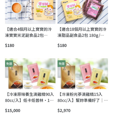
【適合4個月以上寶寶的冷
【適合18個月以上寶寶的冷
凍寶寶米泥副食品2包
凍甜品副食品2包 180g/
100g/包】適合進入吞嚥期
包】微甜不膩的寶寶甜品湯
$180
$180
的寶寶
｜正餐後安心加點
免運
免運
【冷凍原味養生滴雞精90入
【冷凍粉光蔘滴雞精15入
80cc/入】低卡低普林・15
80cc/入】幫妳準備好了｜
小時古法滴煉滴雞精｜不求
15小時古法滴煉「不加一滴
$15,000
$2,970
速成，只求每一口都講究
水」滴雞精＋粉光蔘，忙碌