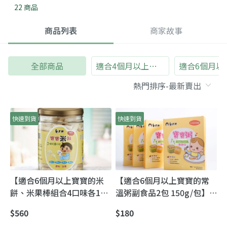
22 商品
商品列表
商家故事
全部商品
適合4個月以上寶寶
快速到貨
快速到貨
【適合6個月以上寶寶的米
【適合6個月以上寶寶的常
餅、米果棒組合4口味各1罐
溫粥副食品2包 150g/包】
共4罐(50g/罐)】濃濃天然米
攜帶方便 讓新手媽媽輕鬆準
$560
$180
香味 寶寶愛吃媽媽安心
備又安心