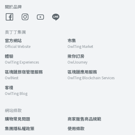
關於品牌
奧丁丁集團
官方網站
市集
Official Website
OwlTing Market
體驗
揪你訂房
OwlTing Experiences
OwlJourney
區塊鏈旅宿管理服務
區塊鏈應用服務
OwlNest
OwlTing Blockchain Services
客棧
OwlTing Blog
網站條款
購物常見問題
商家販售商品規範
集團隱私權政策
使用條款