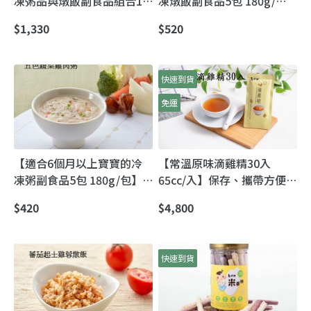
凍粥品與燉飯副食品組合14
凍燉飯副食品5包 180g/
口味各1包共14包(180g/
包】特選食材 讓新手媽媽輕
$1,330
$520
包)】粥品＋燉飯口味全制霸
鬆準備又安心
｜一次嚐遍寶寶餐桌的好滋
味
快速到貨
免運
【適合6個月以上寶寶的冷
【常溫原味滴雞精30入
凍粥副食品5包 180g/包】
65cc/入】保存、攜帶方便｜
多種口味寶寶粥｜6M+加熱
一包即飲的滴雞精日常補給
$420
$4,800
即食，新手媽媽一秒上桌
快速到貨