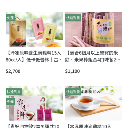
也能好好照顧自己
免運
快速到貨
【冷凍原味養生滴雞精15入
【適合6個月以上寶寶的米
80cc/入】低卡低普林｜古法
餅、米果棒組合4口味各2罐
慢熬滴雞精（15小時純萃）
共8罐(50g/罐)】濃濃天然米
$2,700
$1,100
香味 寶寶愛吃媽媽安心
快速到貨
快速到貨
免運
【貴妃四物飲2盒免運共20
【常溫原味滴雞精10入