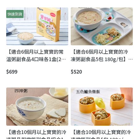
快速到貨
【適合6個月以上寶寶的常
【適合6個月以上寶寶的冷
溫粥副食品4口味各1盒(2包/
凍粥副食品5包 180g/包】
盒、150g/包)】攜帶方便 讓
升級口味寶寶粥｜6M+即熱
$699
$520
新手媽媽輕鬆準備又安心
即吃，新手媽媽的省時安心
選擇
【適合10個月以上寶寶的冷
【適合10個月以上寶寶的冷