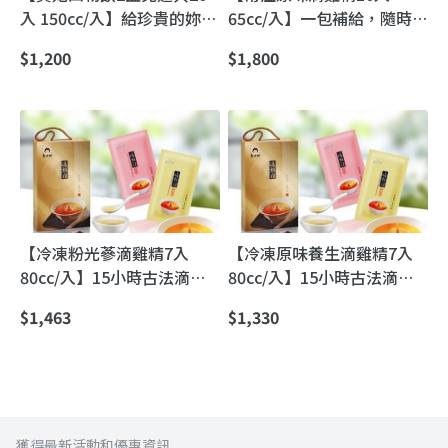
入 150cc/入】給珍貴的妳｜
65cc/入】一包補給，隨時上
草本暖養四物飲，輕鬆迎接
場｜常溫滴雞精・輕巧好帶
$1,200
$1,800
每個月的日子
【冷凍粉光蔘滴雞精7入
【冷凍原味養生滴雞精7入
80cc/入】15小時古法滴煉
80cc/入】15小時古法滴
｜不加一滴水的粉光蔘滴雞
煉・零加水低卡滴雞精｜低
$1,463
$1,330
精（忙碌也能好好照顧自
普林更安心
己）
獲得最新活動和優惠資訊