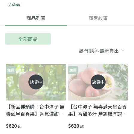
2 商品
商品列表
商家故事
全部商品
免運
免運
缺貨中
缺貨中
【新品種預購！台中潭子 無
【台中潭子 無毒滿天星百香
毒藍星百香果】香氣濃甜度
果】香甜多汁 產銷履歷認證
高 產銷履歷認證好安心
好安心
$620
$620
起
起