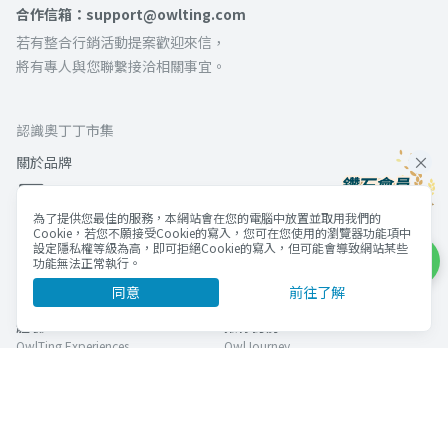
合作信箱：support@owlting.com
若有整合行銷活動提案歡迎來信，
將有專人與您聯繫接洽相關事宜。
認識奧丁丁市集
關於品牌
為了提供您最佳的服務，本網站會在您的電腦中放置並取用我們的
Cookie，若您不願接受Cookie的寫入，您可在您使用的瀏覽器功能項中
奧丁丁集團
設定隱私權等級為高，即可拒絕Cookie的寫入，但可能會導致網站某些
功能無法正常執行。
官方網站
市集
同意
前往了解
Official Website
OwlTing Market
體驗
揪你訂房
OwlTing Experiences
OwlJourney
區塊鏈旅宿管理服務
區塊鏈應用服務
OwlNest
OwlTing Blockchain Services
客棧