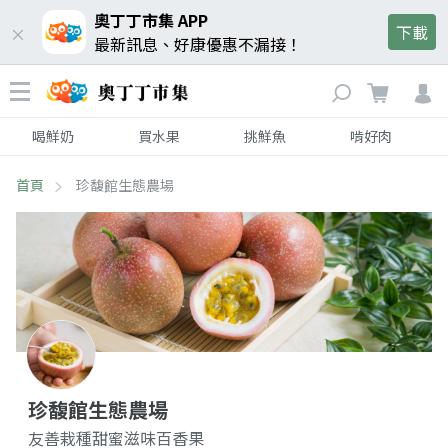
奧丁丁市集 APP
下載
最新訊息、好康優惠不漏接！
喝鮮奶
買水果
挑鮮魚
啃好肉
首頁
珍馥館生態農場
珍馥館生態農場
友善栽種甜蜜滋味百香果