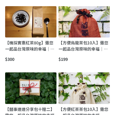
【機採實惠紅茶80g】邀您
【方便烏龍茶包10入】邀您
一起品台灣原味的幸福｜自
一起品台灣原味的幸福｜自
然農法蜜香甘甜茶
然農法清爽烏龍
$300
$199
【囍事連連分享包十贈二】
【方便紅茶茶包10入】邀您