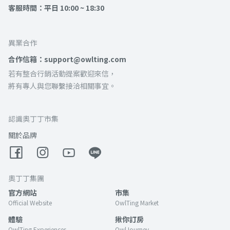
客服時間：平日 10:00 ~ 18:30
異業合作
合作信箱：support@owlting.com
若有整合行銷活動提案歡迎來信，
將有專人與您聯繫接洽相關事宜。
認識奧丁丁市集
關於品牌
奧丁丁集團
官方網站
市集
Official Website
OwlTing Market
體驗
揪你訂房
OwlTing Experiences
OwlJourney