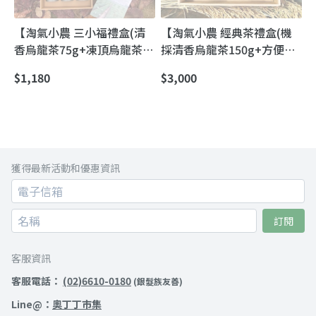
【淘氣小農 三小福禮盒(清
【淘氣小農 經典茶禮盒(機
香烏龍茶75g+凍頂烏龍茶
採清香烏龍茶150g+方便包
75g+頂級紅茶10g)】邀您一
烏龍茶10入)×4盒】企業團
$1,180
$3,000
起品台灣原味的幸福｜自然
購／多點寄送更划算｜淘氣
農法手採茶三款風味一次收
小農 自然農法清香烏龍禮盒
藏
獲得最新活動和優惠資訊
訂閱
客服資訊
客服電話：
(02)6610-0180
(銀髮族友善)
Line@：
奧丁丁市集