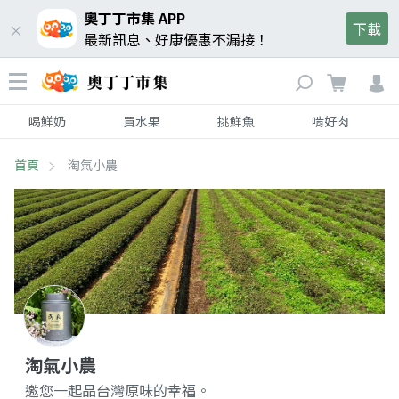
奧丁丁市集 APP
下載
最新訊息、好康優惠不漏接！
喝鮮奶
買水果
挑鮮魚
啃好肉
首頁
淘氣小農
淘氣小農
邀您一起品台灣原味的幸福。