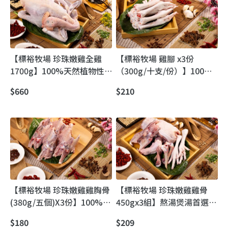
【標裕牧場 珍珠嫩雞全雞
【標裕牧場 雞腳 x3份
1700g】100%天然植物性
（300g/十支/份）】100%
飼料養成｜雞肉鮮甜・標裕
天然植物性飼料養成｜雞肉
$660
$210
放走雞
鮮甜標裕放走雞
【標裕牧場 珍珠嫩雞雞胸骨
【標裕牧場 珍珠嫩雞雞骨
(380g/五個)X3份】100%天
450gx3組】熬湯煲湯首選｜
然植物性飼糧｜雞肉鮮甜
標裕牧場放走吃素土雞
$180
$209
「標裕放走雞」