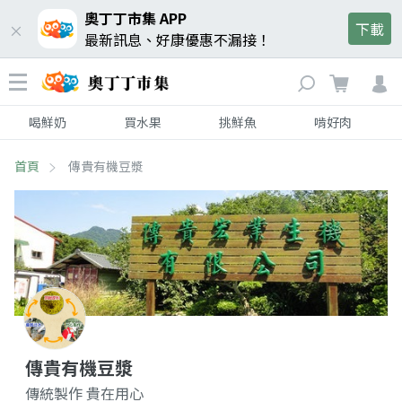
奧丁丁市集 APP
下載
最新訊息、好康優惠不漏接！
喝鮮奶
買水果
挑鮮魚
啃好肉
首頁
傳貴有機豆漿
傳貴有機豆漿
傳統製作 貴在用心