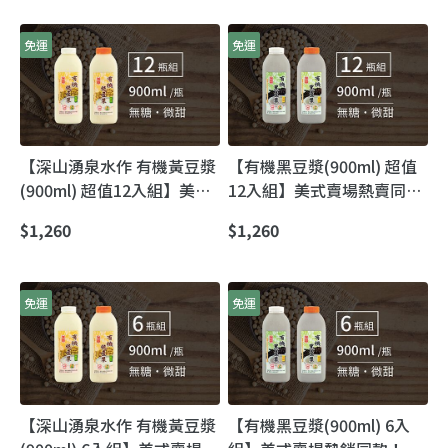
香）
免運
免運
【深山湧泉水作 有機黃豆漿
【有機黑豆漿(900ml) 超值
(900ml) 超值12入組】美式
12入組】美式賣場熱賣同款
連鎖賣場熱銷豆漿｜傳貴有
｜傳貴有機豆漿・奧丁丁最
$1,260
$1,260
機豆漿 奧丁丁最優惠直送到
優惠直送到家
家
免運
免運
【深山湧泉水作 有機黃豆漿
【有機黑豆漿(900ml) 6入