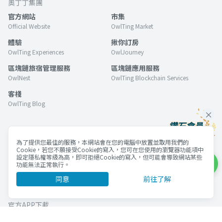
奧丁丁集團
官方網站
市集
Official Website
OwlTing Market
體驗
揪你訂房
OwlTing Experiences
OwlJourney
區塊鏈旅宿管理服務
區塊鏈應用服務
OwlNest
OwlTing Blockchain Services
客棧
OwlTing Blog
網站條款
為了提供您最佳的服務，本網站會在您的電腦中放置並取用我們的
購物常見問題
商家販售商品規範
Cookie，若您不願接受Cookie的寫入，您可在您使用的瀏覽器功能項中
設定隱私權等級為高，即可拒絕Cookie的寫入，但可能會導致網站某些
集團隱私權政策
使用條款
功能無法正常執行。
Cookie政策
同意
前往了解
官方APP下載