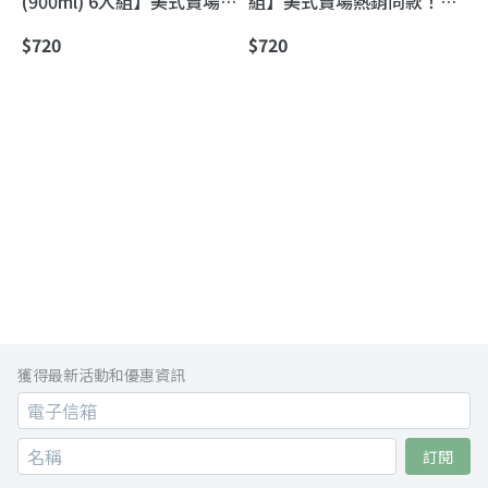
(900ml) 6入組】美式賣場熱
組】美式賣場熱銷同款！傳
銷款豆漿｜傳貴有機豆漿 奧
貴有機豆漿｜濃香豆味，每
$720
$720
丁丁獨家超值送到家
週新鮮直送到家
獲得最新活動和優惠資訊
訂閱