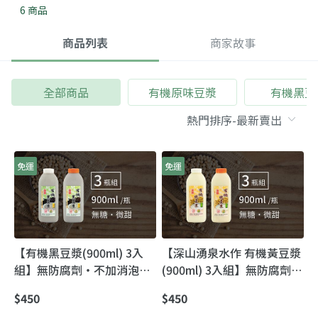
6 商品
商品列表
商家故事
全部商品
有機原味豆漿
有機黑豆
免運
免運
【有機黑豆漿(900ml) 3入
【深山湧泉水作 有機黃豆漿
組】無防腐劑・不加消泡劑
(900ml) 3入組】無防腐劑・
｜傳貴有機豆漿：一入口就
不加消泡劑｜傳貴有機豆漿
$450
$450
知道的濃醇豆香
（香醇濃順，喝得到黃豆原