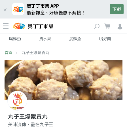
奧丁丁市集 APP
下載
最新訊息、好康優惠不漏接！
喝鮮奶
買水果
挑鮮魚
啃好肉
首頁
丸子王爆漿貢丸
丸子王爆漿貢丸
美味流傳，盡在丸子王