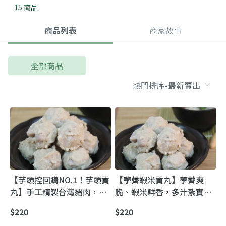
15 商品
商品列表
商家故事
全部商品
【芋頭控回購NO.1！芋頭貢
【荸薺蝦米貢丸】荸薺爽
丸】手工精製台灣豬肉，芋
脆、蝦米鮮香，多汁紮實，
頭香濃、鮮嫩彈牙，每口都
煮湯火鍋都美味。
$220
$220
是滿滿幸福感