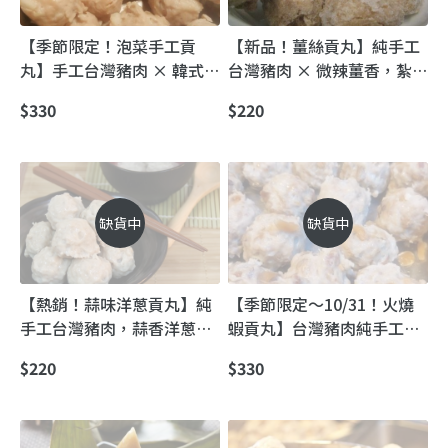
【季節限定！泡菜手工貢
【新品！薑絲貢丸】純手工
丸】手工台灣豬肉 × 韓式泡
台灣豬肉 × 微辣薑香，紮實
菜，鮮辣多汁，一口爆漿！
多汁好味道！
$330
$220
缺貨中
缺貨中
【熱銷！蒜味洋蔥貢丸】純
【季節限定～10/31！火燒
手工台灣豬肉，蒜香洋蔥爆
蝦貢丸】台灣豬肉純手工，
漿多汁，煮鍋必備！
鮮甜多汁，火燒蝦香氣滿
$220
$330
滿！