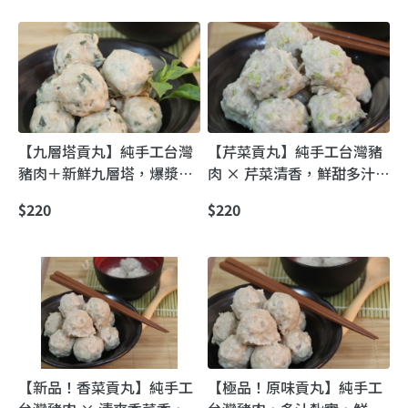
【九層塔貢丸】純手工台灣
【芹菜貢丸】純手工台灣豬
豬肉＋新鮮九層塔，爆漿多
肉 × 芹菜清香，鮮甜多汁，
汁，香氣濃郁，火鍋湯品必
一口咬下爆漿滿溢，湯鍋必
$220
$220
備！
備！
【新品！香菜貢丸】純手工
【極品！原味貢丸】純手工