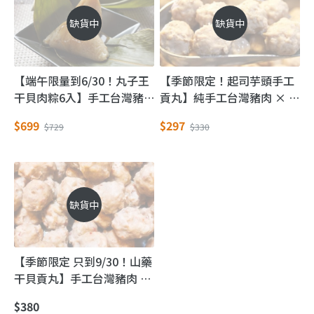
缺貨中
缺貨中
【端午限量到6/30！丸子王
【季節限定！起司芋頭手工
干貝肉粽6入】手工台灣豬
貢丸】純手工台灣豬肉 × 大
肉 × 鮮甜干貝，紮實飽滿、
甲芋頭起司，綿密香甜拉
$699
$297
$729
$330
海味滿分！
絲，每口都是驚喜！
缺貨中
【季節限定 只到9/30！山藥
干貝貢丸】手工台灣豬肉 ×
山藥干貝，鮮甜多汁，一口
$380
爆漿！