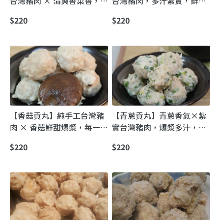
台灣豬肉 × 清爽香菜香，紮
台灣豬肉，多汁紮實，鮮甜
實多汁，一口接一口停不下
原味。
$220
$220
來！
【香菇貢丸】純手工台灣豬
【青蔥貢丸】青蔥香氣×紮
肉 × 香菇鮮甜爆漿，每一口
實台灣豬肉，爆漿多汁，一
都征服味蕾
口咬下湯汁爆發，火鍋煮湯
$220
$220
必備！