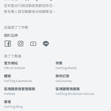
若有整合行銷活動提案歡迎來信，
將有專人與您聯繫接洽相關事宜。
認識奧丁丁市集
關於品牌
奧丁丁集團
官方網站
市集
Official Website
OwlTing Market
體驗
揪你訂房
OwlTing Experiences
OwlJourney
區塊鏈旅宿管理服務
區塊鏈應用服務
OwlNest
OwlTing Blockchain Services
客棧
OwlTing Blog