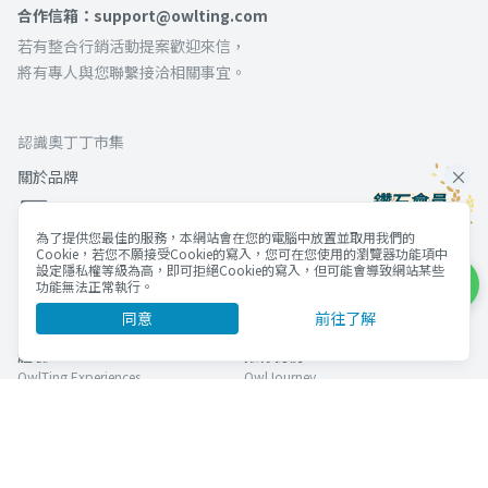
合作信箱：support@owlting.com
若有整合行銷活動提案歡迎來信，
將有專人與您聯繫接洽相關事宜。
認識奧丁丁市集
關於品牌
為了提供您最佳的服務，本網站會在您的電腦中放置並取用我們的
Cookie，若您不願接受Cookie的寫入，您可在您使用的瀏覽器功能項中
奧丁丁集團
設定隱私權等級為高，即可拒絕Cookie的寫入，但可能會導致網站某些
功能無法正常執行。
官方網站
市集
同意
前往了解
Official Website
OwlTing Market
體驗
揪你訂房
OwlTing Experiences
OwlJourney
區塊鏈旅宿管理服務
區塊鏈應用服務
OwlNest
OwlTing Blockchain Services
客棧