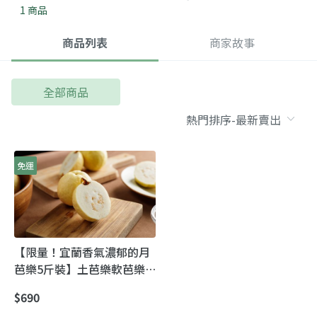
1 商品
商品列表
商家故事
全部商品
免運
【限量！宜蘭香氣濃郁的月
芭樂5斤裝】土芭樂軟芭樂
之優良品種 立秋後抹上胭脂
$690
紅