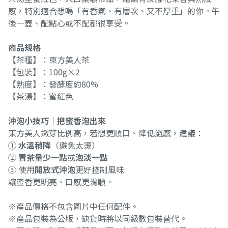
感，特別適合想喝「有香氣、有層次、又不厚重」的你。午
後一壺、配點心或不配都很享受。
商品規格
【茶種】：東方美人茶
【包裝】：100g×2
【熟度】：發酵度約80%
【茶湯】：蜜紅色
沖泡小技巧｜把蜜香泡出來
東方美人嫩芽比例高，若想更順口、降低澀感，建議：
①
水溫稍降
（避免太燙）
②
置茶量少一點
或
泡淡一點
③ 使用
開放式沖泡
更好控制風味
讓蜜香更明亮、口感更滑順。
※產品價格不包含圖片中任何配件。
※產品包裝為公版，缺貨時將以同級數包裝替代。