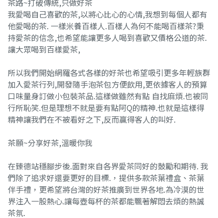
茶路~打破傳統,只做好茶
我愛喝自己喜歡的茶,以將心比心的心情,我想到每個人都有
他愛喝的茶. 一樣米養百樣人.百樣人為何不能喝百樣茶?秉
持愛茶的信念,也希望能讓更多人喝到喜歡又價格公道的茶.
讓大眾喝到百樣愛茶,
所以我們開始網羅各式各樣的好茶也希望吸引更多年輕族群
加入愛茶行列,開發隨手泡茶包方便飲用,更依據客人的預算
口味量身訂做小包裝茶品.這樣做雖然有點 自找麻煩.也被同
行所恥笑.但是理想不就是要有點阿Q的精神.也就是這樣得
精神讓我們在不被看好之下,反而贏得客人的叫好.
茶願~分享好茶,溫暖你我
在臻德站穩腳步後.面對來自各界愛茶同好的鼓勵和期待. 我
們除了追求好還要更好的目標.，提供多款茶葉禮盒、茶葉
伴手禮，更希望將台灣的好茶推廣到世界各地.為冷漠的世
界注入一股熱心.讓每壺每杯的茶都能飄著解悶去煩的熱誠
茶氛.