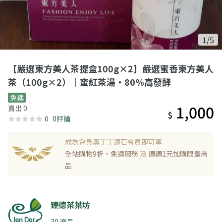
1/5
【嚴選東方美人茶提盒100g×2】嚴選蜜香東方美人
茶（100g×2）｜蜜紅茶湯・80%高發酵
免運
1,000
賣出 0
$
0
0評論
成為會員奧丁丁鑽石會員即可享
全站購物9折、免運服務
及
週週1元加購限量商
品
臻德茶葉坊
30 商品