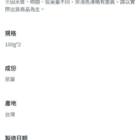
※因水質、時間、投葉量不同，茶湯色澤略有差異，請以實
際出貨商品為主。
規格
100g*2
成份
茶葉
產地
台灣
製造日期