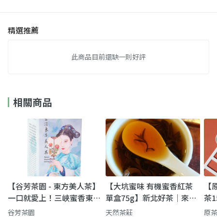
精選推薦
此商品目前還缺一則好評
相關商品
【谷芳茶園 - 東方美人茶】
【大坑蜜味 有機蜜香紅茶
【原
一口就愛上！三峽蜜香東方
單盒75g】新北好茶｜來自
茶
美人｜濃郁回甘、久泡不苦
頭等茶的榮耀
好
谷芳茶園
天然茶莊
原