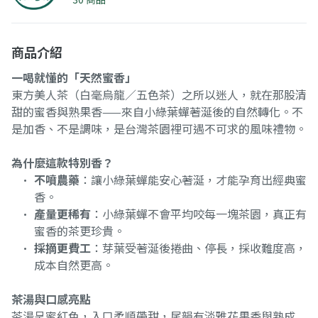
商品介紹
一喝就懂的「天然蜜香」
東方美人茶（白毫烏龍／五色茶）之所以迷人，就在那股清
甜的蜜香與熟果香——來自小綠葉蟬著涎後的自然轉化。不
是加香、不是調味，是台灣茶園裡可遇不可求的風味禮物。
為什麼這款特別香？
不噴農藥
：讓小綠葉蟬能安心著涎，才能孕育出經典蜜
香。
產量更稀有
：小綠葉蟬不會平均咬每一塊茶園，真正有
蜜香的茶更珍貴。
採摘更費工
：芽葉受著涎後捲曲、停長，採收難度高，
成本自然更高。
茶湯與口感亮點
茶湯呈蜜紅色，入口柔順帶甜，尾韻有淡雅花果香與熟成