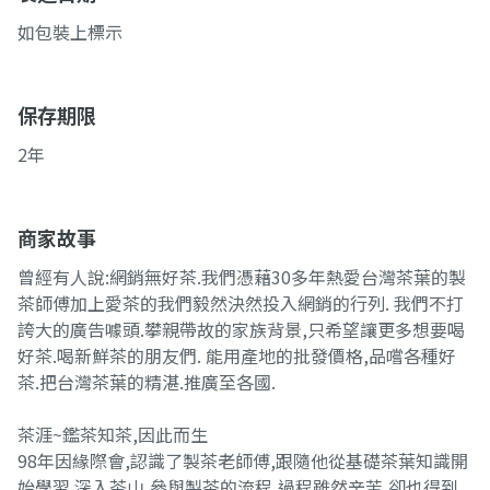
如包裝上標示
保存期限
2年
商家故事
曾經有人說:網銷無好茶.我們憑藉30多年熱愛台灣茶葉的製
茶師傅加上愛茶的我們毅然決然投入網銷的行列. 我們不打
誇大的廣告噱頭.攀親帶故的家族背景,只希望讓更多想要喝
好茶.喝新鮮茶的朋友們. 能用產地的批發價格,品嚐各種好
茶.把台灣茶葉的精湛.推廣至各國.
茶涯~鑑茶知茶,因此而生
98年因緣際會,認識了製茶老師傅,跟隨他從基礎茶葉知識開
始學習.深入茶山,參與製茶的流程,過程雖然辛苦,卻也得到