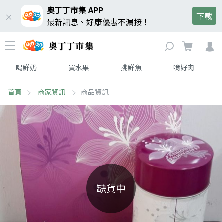
奧丁丁市集 APP
下載
最新訊息、好康優惠不漏接！
喝鮮奶
買水果
挑鮮魚
啃好肉
首頁
商家資訊
商品資訊
缺貨中