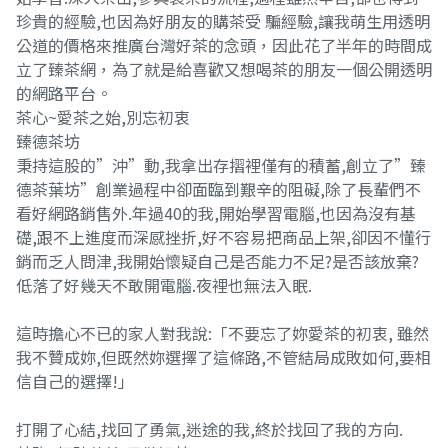
珍貴的經驗,也因為好朋友的購茶受 騙經驗,讓我萌生用透明
公道的價格來推廣台灣好茶的念頭，因此花了半年的時間成
立了臻茶網，為了就是給喜歡又想喝茶的朋友一個公開透明
的網路平台。
茶心~愛茶之始,別忘初衷
臻德茶坊
秉持這股的”沖”動,我拿出存摺裡僅有的積蓄,創立了”臻
德茶葉坊”創業過程中卻面臨到艱辛的阻礙,除了長輩們不
看好網路銷售外.年過40的我,開始學習電腦,也因為沒有基
礎,跟不上進度而深感挫折,好不容易把商品上架,卻因不懂行
銷而乏人問津,我開始懷疑自己是否能力不足?是否該放棄?
低落了好幾天不敢開電腦.夜裡也無法入眠.
這時擔心不已的家人對我說:「不要忘了妳愛茶的初衷, 雖然
我不贊成妳,但既然妳選擇了這條路,不管結局成敗如何,要相
信自己的選擇!」
打開了心結,找回了勇氣,迷途的我,終於找回了我的方向.