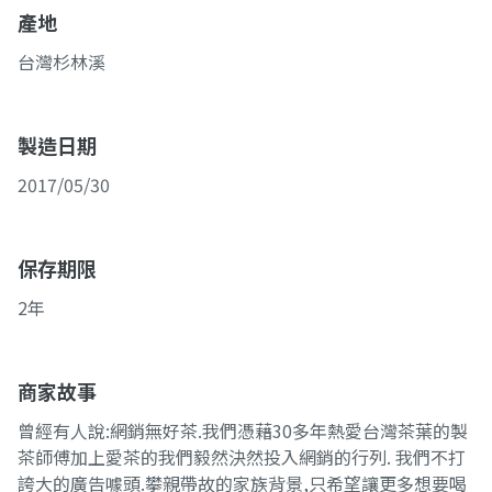
產地
台灣杉林溪
製造日期
2017/05/30
保存期限
2年
商家故事
曾經有人說:網銷無好茶.我們憑藉30多年熱愛台灣茶葉的製
茶師傅加上愛茶的我們毅然決然投入網銷的行列. 我們不打
誇大的廣告噱頭.攀親帶故的家族背景,只希望讓更多想要喝