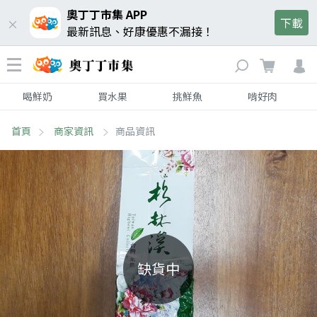
奧丁丁市集 APP
下載
最新訊息、好康優惠不漏接！
喝鮮奶
買水果
挑鮮魚
啃好肉
首頁
商家資訊
商品資訊
缺貨中