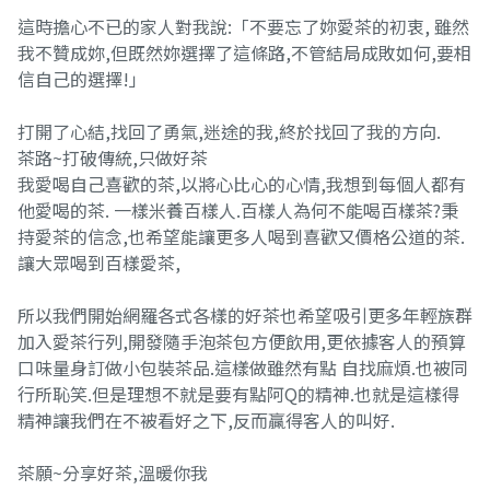
這時擔心不已的家人對我說:「不要忘了妳愛茶的初衷, 雖然
我不贊成妳,但既然妳選擇了這條路,不管結局成敗如何,要相
信自己的選擇!」
打開了心結,找回了勇氣,迷途的我,終於找回了我的方向.
茶路~打破傳統,只做好茶
我愛喝自己喜歡的茶,以將心比心的心情,我想到每個人都有
他愛喝的茶. 一樣米養百樣人.百樣人為何不能喝百樣茶?秉
持愛茶的信念,也希望能讓更多人喝到喜歡又價格公道的茶.
讓大眾喝到百樣愛茶,
所以我們開始網羅各式各樣的好茶也希望吸引更多年輕族群
加入愛茶行列,開發隨手泡茶包方便飲用,更依據客人的預算
口味量身訂做小包裝茶品.這樣做雖然有點 自找麻煩.也被同
行所恥笑.但是理想不就是要有點阿Q的精神.也就是這樣得
精神讓我們在不被看好之下,反而贏得客人的叫好.
茶願~分享好茶,溫暖你我