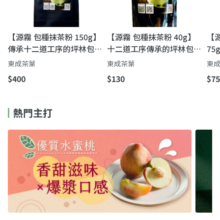
【源霧 包種抹茶粉 150g】
【源霧 包種抹茶粉 40g】
【源
傳承十二道工序的坪林包種
十二道工序傳承的坪林包種
75
茶粉｜清甜回甘、不苦不
茶粉｜一沖就香・甘醇回甘
道
東成茶葉
東成茶葉
東
澀，一沖就有茶香
不苦澀
霧
$400
$130
$75
熱門主打