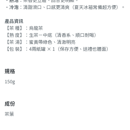
・
熱泡
：茶香更立體、回甘更明顯。
・
冷泡
：清甜滑口、口感更清爽（夏天冰箱常備超方便）。
產品資訊
【茶 種】：烏龍茶
【熟 度】：生茶－中底（清香系、順口耐喝）
【茶 湯】：蜜黃帶綠色、清澈明亮
【包 裝】：4兩紙罐 × 1（保存方便、送禮也體面）
規格
150g
成份
茶葉