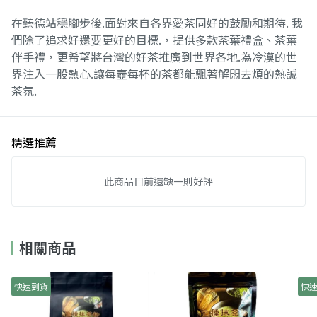
在臻德站穩腳步後.面對來自各界愛茶同好的鼓勵和期待. 我
們除了追求好還要更好的目標.，提供多款茶葉禮盒、茶葉
伴手禮，更希望將台灣的好茶推廣到世界各地.為冷漠的世
界注入一股熱心.讓每壺每杯的茶都能飄著解悶去煩的熱誠
茶氛.
精選推薦
此商品目前還缺一則好評
相關商品
快速到貨
快