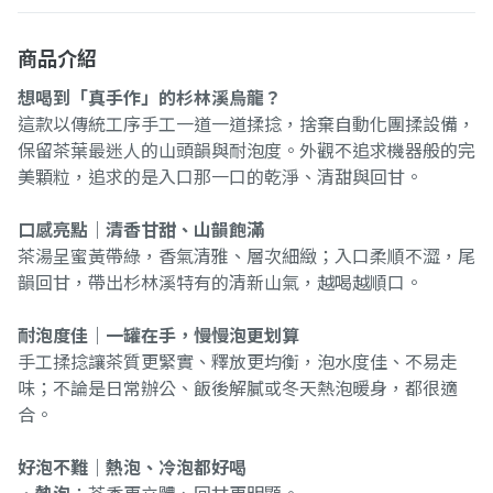
商品介紹
想喝到「真手作」的杉林溪烏龍？
這款以傳統工序手工一道一道揉捻，捨棄自動化團揉設備，
保留茶葉最迷人的山頭韻與耐泡度。外觀不追求機器般的完
美顆粒，追求的是入口那一口的乾淨、清甜與回甘。
口感亮點｜清香甘甜、山韻飽滿
茶湯呈蜜黃帶綠，香氣清雅、層次細緻；入口柔順不澀，尾
韻回甘，帶出杉林溪特有的清新山氣，越喝越順口。
耐泡度佳｜一罐在手，慢慢泡更划算
手工揉捻讓茶質更緊實、釋放更均衡，泡水度佳、不易走
味；不論是日常辦公、飯後解膩或冬天熱泡暖身，都很適
合。
好泡不難｜熱泡、冷泡都好喝