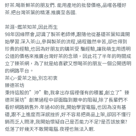
好茶.喝新鮮茶的朋友們. 能用產地的批發價格,品嚐各種好
茶.把台灣茶葉的精湛.推廣至各國.
茶涯~鑑茶知茶,因此而生
98年因緣際會,認識了製茶老師傅,跟隨他從基礎茶葉知識開
始學習.深入茶山,參與製茶的流程,過程雖然辛苦,卻也得到
珍貴的經驗,也因為好朋友的購茶受 騙經驗,讓我萌生用透明
公道的價格來推廣台灣好茶的念頭，因此花了半年的時間成
立了臻茶網，為了就是給喜歡又想喝茶的朋友一個公開透明
的網路平台。
茶心~愛茶之始,別忘初衷
臻德茶坊
秉持這股的”沖”動,我拿出存摺裡僅有的積蓄,創立了”臻
德茶葉坊”創業過程中卻面臨到艱辛的阻礙,除了長輩們不
看好網路銷售外.年過40的我,開始學習電腦,也因為沒有基
礎,跟不上進度而深感挫折,好不容易把商品上架,卻因不懂行
銷而乏人問津,我開始懷疑自己是否能力不足?是否該放棄?
低落了好幾天不敢開電腦.夜裡也無法入眠.