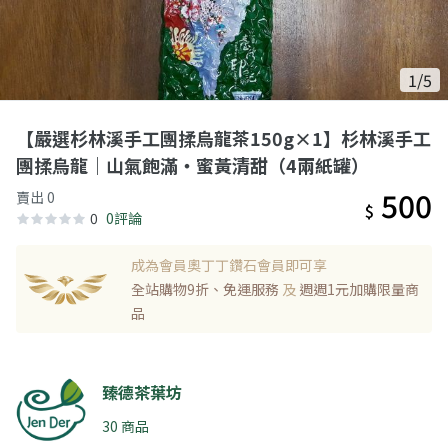
1/5
【嚴選杉林溪手工團揉烏龍茶150g×1】杉林溪手工
團揉烏龍｜山氣飽滿・蜜黃清甜（4兩紙罐）
500
賣出 0
$
0
0評論
成為會員奧丁丁鑽石會員即可享
全站購物9折、免運服務
及
週週1元加購限量商
品
臻德茶葉坊
30 商品