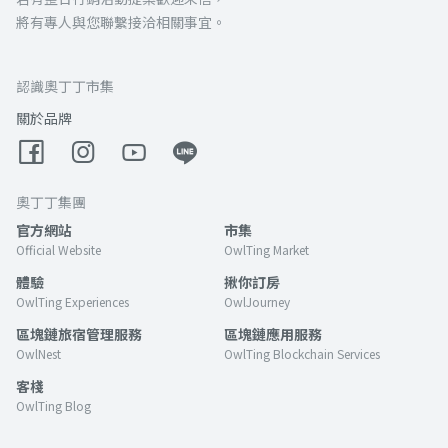
將有專人與您聯繫接洽相關事宜。
認識奧丁丁市集
關於品牌
奧丁丁集團
官方網站
市集
Official Website
OwlTing Market
體驗
揪你訂房
OwlTing Experiences
OwlJourney
區塊鏈旅宿管理服務
區塊鏈應用服務
OwlNest
OwlTing Blockchain Services
客棧
OwlTing Blog