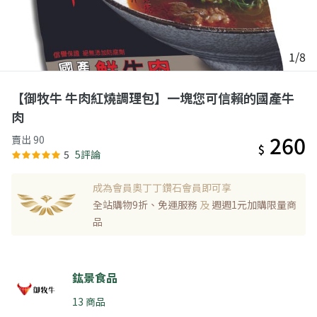
1/8
【御牧牛 牛肉紅燒調理包】一塊您可信賴的國產牛
肉
260
賣出 90
$
5
5評論
成為會員奧丁丁鑽石會員即可享
全站購物9折、免運服務
及
週週1元加購限量商
品
鈜景食品
13 商品