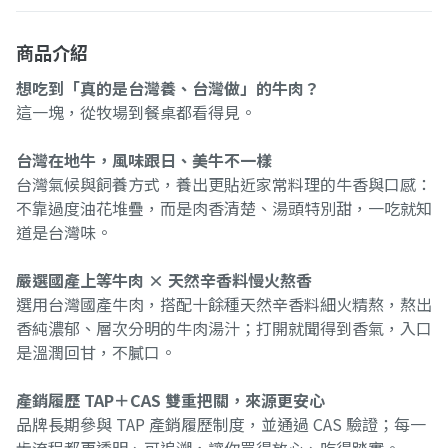
商品介紹
想吃到「真的是台灣養、台灣做」的牛肉？
這一塊，從牧場到餐桌都看得見。
台灣在地牛，風味跟日、美牛不一樣
台灣氣候與飼養方式，養出更貼近家常料理的牛香與口感：
不靠過度油花堆疊，而是肉香清楚、湯頭特別甜，一吃就知
道是台灣味。
嚴選國產上等牛肉 × 天然辛香料慢火熬香
選用台灣國產牛肉，搭配十餘種天然辛香料細火精熬，熬出
香純濃郁、層次分明的牛肉湯汁；打開就聞得到香氣，入口
是溫潤回甘，不膩口。
產銷履歷 TAP＋CAS 雙重把關，來源更安心
品牌長期參與 TAP 產銷履歷制度，並通過 CAS 驗證；每一