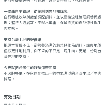
步流程都更透明、可追溯，讓你買得放心、吃得踏實。
一條龍自主管理，從飼料到肉品都講究
自行種植牧草與蔬菜調配飼料，並以嚴格流程管理飼養與處
理；堅持人道屠宰、不灌水填重，保留肉質的自然彈性與牛
肉本味。
支持台灣土地的好循環
把原本賣相不佳、卻營養滿滿的蔬菜轉化為飼料，讓農地價
值被更好地利用；你下單的不只是一塊牛肉，更是一份對台
灣在地的支持。
今天就把台灣牛的好味道帶回家
不必跑餐廳，在家也能煮出一鍋香氣滿滿的台灣牛湯／牛肉
料理。
有效日期