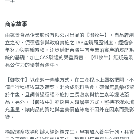
一年
商家故事
由鈜景食品企業股份有限公司出品的【御牧牛】，自品牌創
立之初，便積極參與政府實施之TAP產銷履歷制度，經過多
年努力與經驗累積，逐步穩健台灣牛肉產業落實產銷履歷系
統的基礎。加上CAS驗證的雙重背書，【御牧牛】無疑是最
具公信力的優質台灣牛。
【御牧牛】以產銷一條龍方式，在生產程序上嚴格把關。不
僅自行種植牧草及蔬菜，混合成飼料餵食，確保無農藥殘留
於牛隻，且飼養過程絕不施打生長激素與抗生素等違法藥
品。另外，【御牧牛】亦採用人道屠宰方式，堅持不灌水填
充重量，讓肉品的質地與營養價值絲毫不因外在因素而受影
響。
楊鎵燡畜牧場創辦人楊鎵燡先生，早期加入養牛行列，其實