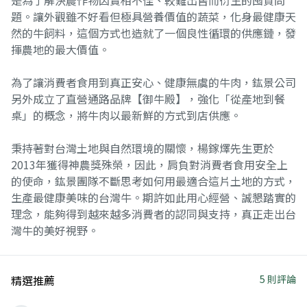
是為了解決農作物因賣相不佳、較難出售而衍生的囤貨問
題。讓外觀雖不好看但極具營養價值的蔬菜，化身最健康天
然的牛飼料，這個方式也造就了一個良性循環的供應鏈，發
揮農地的最大價值。
為了讓消費者食用到真正安心、健康無虞的牛肉，鈜景公司
另外成立了直營通路品牌【御牛殿】，強化「從產地到餐
桌」的概念，將牛肉以最新鮮的方式到店供應。
秉持著對台灣土地與自然環境的關懷，楊鎵燡先生更於
2013年獲得神農獎殊榮，因此，肩負對消費者食用安全上
的使命，鈜景團隊不斷思考如何用最適合這片土地的方式，
生產最健康美味的台灣牛。期許如此用心經營、誠懇踏實的
理念，能夠得到越來越多消費者的認同與支持，真正走出台
灣牛的美好視野。
精選推薦
5 則評論