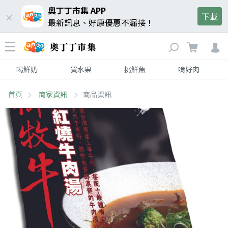
奧丁丁市集 APP
下載
最新訊息、好康優惠不漏接！
喝鮮奶
買水果
挑鮮魚
啃好肉
首頁
商家資訊
商品資訊