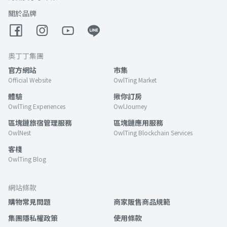
關於品牌
奧丁丁集團
官方網站
市集
Official Website
OwlTing Market
體驗
揪你訂房
OwlTing Experiences
OwlJourney
區塊鏈旅宿管理服務
區塊鏈應用服務
OwlNest
OwlTing Blockchain Services
客棧
OwlTing Blog
網站條款
購物常見問題
商家販售商品規範
集團隱私權政策
使用條款