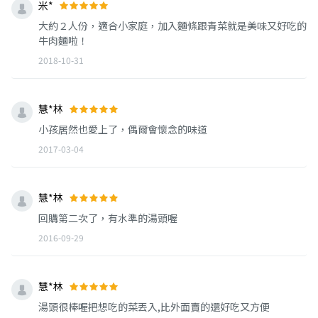
米*
大約２人份，適合小家庭，加入麵條跟青菜就是美味又好吃的
牛肉麵啦！
2018-10-31
慧*林
小孩居然也愛上了，偶爾會懷念的味道
2017-03-04
慧*林
回購第二次了，有水準的湯頭喔
2016-09-29
慧*林
湯頭很棒喔把想吃的菜丟入,比外面賣的還好吃又方便