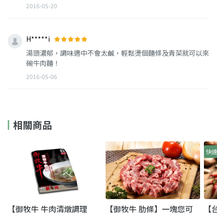
2016-05-20
H*****i
湯頭濃郁，調味適中不會太鹹，輕鬆燙個麵條及青菜就可以來
碗牛肉麵！
2016-05-06
相關商品
快
【御牧牛 牛肉清燉調理
【御牧牛 肋條】一塊您可
【