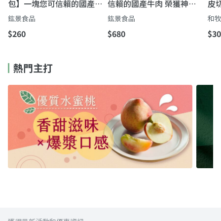
包】一塊您可信賴的國產牛
信賴的國產牛肉 榮獲神農
皮切
肉
獎殊榮
牛
鈜景食品
鈜景食品
和
$260
$680
$30
熱門主打