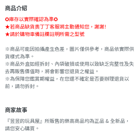
商品介紹
✪庫存以實際確認為準✪
★若商品缺貨奧丁丁客服將主動通知您，謝謝!
★請於購物車備註欄註明所需之型號
※商品可能因拍攝產生色差，圖片僅供參考，商品依實際供
貨樣式為準。
※商品外盒如經拆封、內袋破損或使用以致缺乏完整性及失
去再販售價值時，將會影響您退貨之權益。
※為保障您鑑賞期權益，在您還不確定是否要辦理退貨以
前，請勿拆封。
商家故事
『昱昱的玩具屋』所販售的樂高商品均為正品 & 全新品，
請您安心購買。