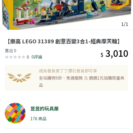
1/1
【樂高 LEGO 31389 創意百變3合1-經典摩天輪】
3,010
賣出 0
$
0
0評論
成為會員奧丁丁鑽石會員即可享
全站購物9折、免運服務
及
週週1元加購限量商
品
昱昱的玩具屋
176 商品