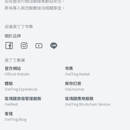
若有整合行銷活動提案歡迎來信，
將有專人與您聯繫接洽相關事宜。
認識奧丁丁市集
關於品牌
奧丁丁集團
官方網站
市集
Official Website
OwlTing Market
體驗
揪你訂房
OwlTing Experiences
OwlJourney
區塊鏈旅宿管理服務
區塊鏈應用服務
OwlNest
OwlTing Blockchain Services
客棧
OwlTing Blog