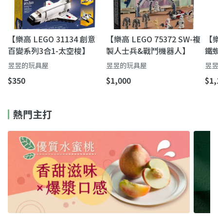
【樂高 LEGO 31134 創意
【樂高 LEGO 75372 SW-複
【樂
百變系列3合1-太空梭】
製人士兵&戰鬥機器人】
鐵
昱昱的玩具屋
昱昱的玩具屋
昱
$350
$1,000
$1,
熱門主打