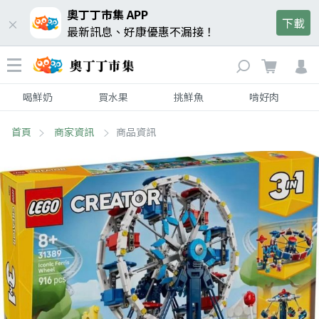
奧丁丁市集 APP
下載
最新訊息、好康優惠不漏接！
喝鮮奶
買水果
挑鮮魚
啃好肉
首頁
商家資訊
商品資訊