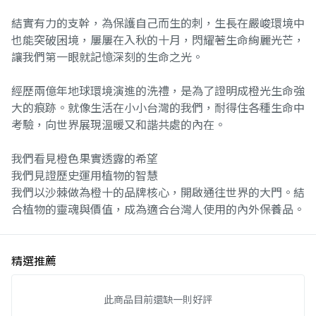
結實有力的支幹，為保護自己而生的刺，生長在嚴峻環境中
也能突破困境，屢屢在入秋的十月，閃耀著生命絢麗光芒，
讓我們第一眼就記憶深刻的生命之光。
經歷兩億年地球環境演進的洗禮，是為了證明成橙光生命強
大的痕跡。就像生活在小小台灣的我們，耐得住各種生命中
考驗，向世界展現溫暖又和諧共處的內在。
我們看見橙色果實透露的希望
我們見證歷史運用植物的智慧
我們以沙棘做為橙十的品牌核心，開啟通往世界的大門。結
合植物的靈魂與價值，成為適合台灣人使用的內外保養品。
精選推薦
此商品目前還缺一則好評