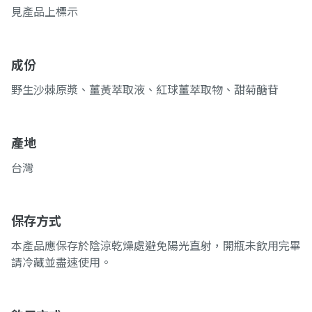
見產品上標示
成份
野生沙棘原漿、薑黃萃取液、紅球薑萃取物、甜菊醣苷
產地
台灣
保存方式
本產品應保存於陰涼乾燥處避免陽光直射，開瓶未飲用完畢
請冷藏並盡速使用。