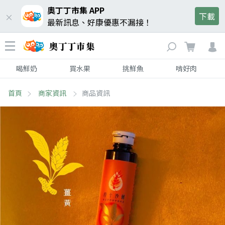
奧丁丁市集 APP
下載
最新訊息、好康優惠不漏接！
喝鮮奶
買水果
挑鮮魚
啃好肉
首頁
商家資訊
商品資訊