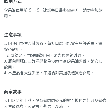
飲用方式
含果油使用前搖一搖，建議每日最多60毫升，請勿空腹飲
用。
注意事項
1. 因使用野生沙棘製取，每批口感可能會有些許差異，請
安心飲用。
2. 嬰幼兒、孕婦如欲引用，請先與醫師討論。
3. 瓶內與瓶口些許漂浮物為沙棘本身的果油營養，請安心
飲用。
4. 本產品含大豆製品，不適合對其過敏體質者食用。
商家故事
天山以北的山脈，孕育著閃閃發光的樹；橙色光芒散發著強
大生命氣息，它是古老漿果「沙棘」。