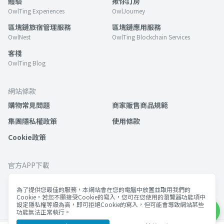
體驗
揪你訂房
OwlTing Experiences
OwlJourney
區塊鏈旅宿管理服務
區塊鏈應用服務
OwlNest
OwlTing Blockchain Services
客棧
OwlTing Blog
網站條款
購物常見問題
商家販售商品規範
集團隱私權政策
使用條款
Cookie政策
官方APP下載
為了提供您最佳的服務，本網站會在您的電腦中放置並取用我們的
Cookie，若您不願接受Cookie的寫入，您可在您使用的瀏覽器功能項中
設定隱私權等級為高，即可拒絕Cookie的寫入，但可能會導致網站某些
功能無法正常執行。