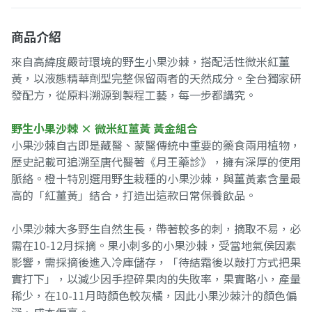
商品介紹
來自高緯度嚴苛環境的野生小果沙棘，搭配活性微米紅薑
黃，以液態精華劑型完整保留兩者的天然成分。全台獨家研
發配方，從原料溯源到製程工藝，每一步都講究。
野生小果沙棘 × 微米紅薑黃 黃金組合
小果沙棘自古即是藏醫、蒙醫傳統中重要的藥食兩用植物，
歷史記載可追溯至唐代醫著《月王藥診》，擁有深厚的使用
脈絡。橙十特別選用野生栽種的小果沙棘，與薑黃素含量最
高的「紅薑黃」結合，打造出這款日常保養飲品。
小果沙棘大多野生自然生長，帶著較多的刺，摘取不易，必
需在10-12月採摘。果小刺多的小果沙棘，受當地氣侯因素
影響，需採摘後進入冷庫儲存，「待結霜後以敲打方式把果
實打下」，以減少因手揑碎果肉的失敗率，果實略小，產量
稀少，在10-11月時顏色較灰橘，因此小果沙棘汁的顏色偏