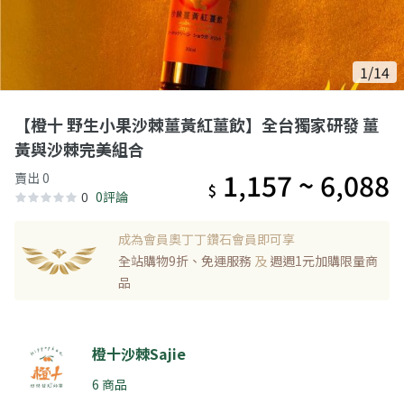
1/14
【橙十 野生小果沙棘薑黃紅薑飲】全台獨家研發 薑
黃與沙棘完美組合
1,157 ~ 6,088
賣出 0
$
0
0評論
成為會員奧丁丁鑽石會員即可享
全站購物9折、免運服務
及
週週1元加購限量商
品
橙十沙棘Sajie
6 商品