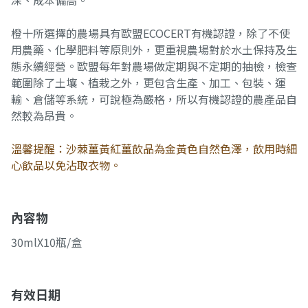
深、成本偏高。
橙十所選擇的農場具有歐盟ECOCERT有機認證，除了不使
用農藥、化學肥料等原則外，更重視農場對於水土保持及生
態永續經營。歐盟每年對農場做定期與不定期的抽檢，檢查
範圍除了土壤、植栽之外，更包含生產、加工、包裝、運
輸、倉儲等系統，可說極為嚴格，所以有機認證的農產品自
然較為昂貴。
溫馨提醒：沙棘薑黃紅薑飲品為金黃色自然色澤，飲用時細
心飲品以免沾取衣物。
內容物
30mlX10瓶/盒
有效日期