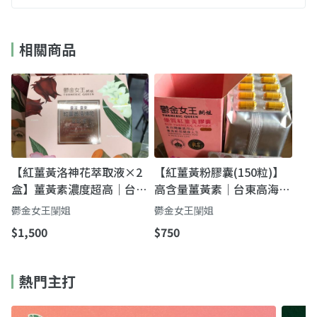
相關商品
【紅薑黃洛神花萃取液×2
【紅薑黃粉膠囊(150粒)】
盒】薑黃素濃度超高｜台東
高含量薑黃素｜台東高海拔
紅薑黃×洛神「雙效高濃度
栽種・植物性膠囊養身保健
鬱金女王䦨姐
鬱金女王䦨姐
萃取液」
$1,500
$750
熱門主打