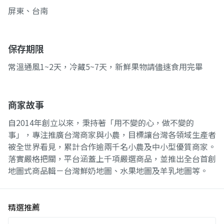
屏東、台南
保存期限
常溫通風1~2天，冷藏5~7天，新鮮果物請儘速食用完畢
商家故事
自2014年創立以來，秉持著「用不變的心，做不變的
事」，專注推廣台灣商家與小農，目標讓台灣各領域生產者
被全世界看見，累計合作逾兩千名小農及中小型優質商家。
落實嚴格把關，平台涵蓋上千項嚴選商品，並推出全台首創
地圖式商品輯－台灣鮮奶地圖、水果地圖及羊乳地圖等。
精選推薦