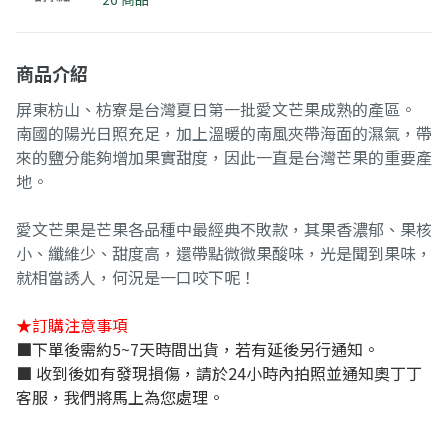
商品介紹
屏東枋山、枋寮是台灣夏日第一批愛文芒果成熟的產區。
南國的陽光日照充足，加上溫暖的南風夾帶海面的濕氣，帶
來的鹽分能夠增加果實甜度，因此一直是台灣芒果的重要產
地。
愛文芒果是芒果各品種中最經典不敗款，其果香濃郁、果核
小、纖維少、甜度高，還帶點微微果酸味，光是聞到果味，
就相當誘人，何況是一口咬下呢！
★訂購注意事項
■下單後需約5~7天時間出貨，若有延後另行通知。
■ 收到後如有發現損傷，請於24小時內拍照並通知奧丁丁
客服，我們將馬上為您處理。