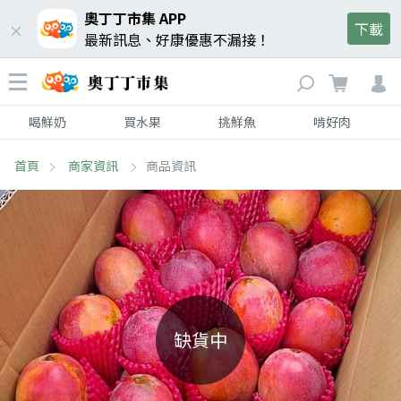
奧丁丁市集 APP
下載
最新訊息、好康優惠不漏接！
喝鮮奶
買水果
挑鮮魚
啃好肉
首頁
商家資訊
商品資訊
缺貨中