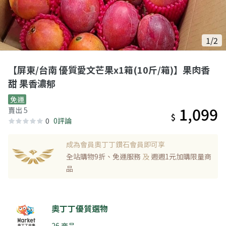
1/2
【屏東/台南 優質愛文芒果x1箱(10斤/箱)】果肉香
甜 果香濃郁
免運
1,099
賣出 5
$
0
0評論
成為會員奧丁丁鑽石會員即可享
全站購物9折、免運服務
及
週週1元加購限量商
品
奧丁丁優質選物
26 商品