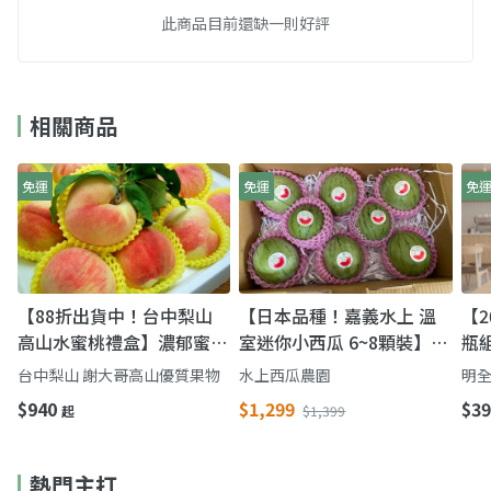
此商品目前還缺一則好評
相關商品
免運
免運
免
【88折出貨中！台中梨山
【日本品種！嘉義水上 溫
【2
高山水蜜桃禮盒】濃郁蜜桃
室迷你小西瓜 6~8顆裝】皮
瓶
香氣 鮮甜多汁一吃難忘
薄 果肉脆 一餐一顆剛剛好
牛
台中梨山 謝大哥高山優質果物
水上西瓜農園
明全
完
$940
$1,299
$39
起
$1,399
熱門主打