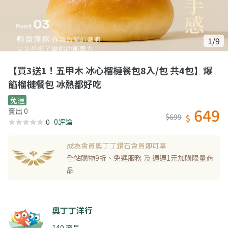
1/9
【買3送1！五甲木 冰心榴槤餐包8入/包 共4包】爆
餡榴槤餐包 冰熱都好吃
免運
649
賣出 0
$699
$
0
0評論
成為會員奧丁丁鑽石會員即可享
全站購物9折、免運服務
及
週週1元加購限量商
品
奧丁丁洋行
140 商品