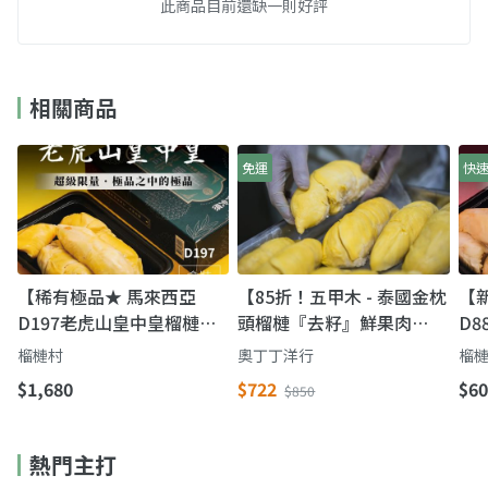
此商品目前還缺一則好評
相關商品
免運
快
【稀有極品★ 馬來西亞
【85折！五甲木 - 泰國金枕
【
D197老虎山皇中皇榴槤
頭榴槤『去籽』鮮果肉
D8
400g/盒】濃郁程度甚比王
200g/盒Ｘ3盒】香甜果肉
盒
榴槤村
奧丁丁洋行
榴
中王，吃上一口保證難忘
軟Q綿密，回購率100%超
必
$1,680
$722
$60
$850
人氣商品
熱門主打