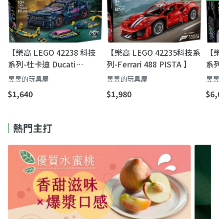
【樂高 LEGO 42238 科技
【樂高 LEGO 42235科技系
【樂
系列-杜卡迪 Ducati
列-Ferrari 488 PISTA 】
系列
Desmo450 MX Factory】
Tu
昱昱的玩具屋
昱昱的玩具屋
昱
$1,640
$1,980
$6,
熱門主打