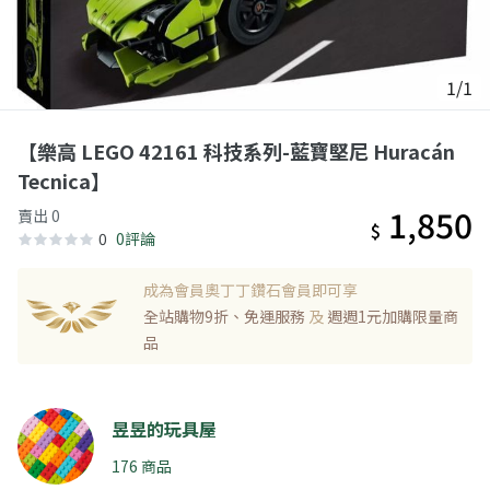
1/1
【樂高 LEGO 42161 科技系列-藍寶堅尼 Huracán
Tecnica】
1,850
賣出 0
$
0
0評論
成為會員奧丁丁鑽石會員即可享
全站購物9折、免運服務
及
週週1元加購限量商
品
昱昱的玩具屋
176 商品