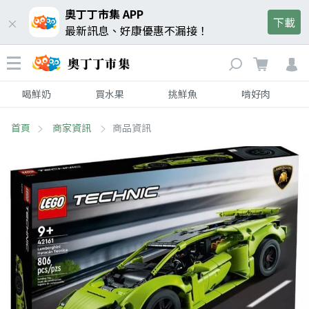
奧丁丁市集 APP
下載
最新訊息、好康優惠不漏接！
喝鮮奶
買水果
挑鮮魚
啃好肉
首頁
商家資訊
商品資訊