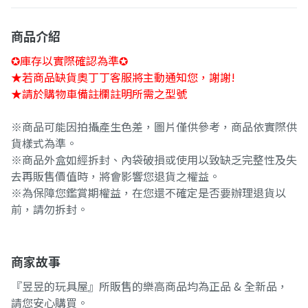
商品介紹
✪庫存以實際確認為準✪
★若商品缺貨奧丁丁客服將主動通知您，謝謝!
★請於購物車備註欄註明所需之型號
※商品可能因拍攝產生色差，圖片僅供參考，商品依實際供
貨樣式為準。
※商品外盒如經拆封、內袋破損或使用以致缺乏完整性及失
去再販售價值時，將會影響您退貨之權益。
※為保障您鑑賞期權益，在您還不確定是否要辦理退貨以
前，請勿拆封。
商家故事
『昱昱的玩具屋』所販售的樂高商品均為正品 & 全新品，
請您安心購買。