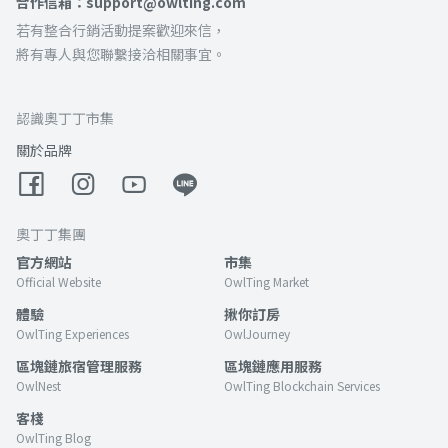
合作信箱：support@owlting.com
若有整合行銷活動提案歡迎來信，
將有專人與您聯繫接洽相關事宜。
認識奧丁丁市集
關於品牌
奧丁丁集團
官方網站
市集
Official Website
OwlTing Market
體驗
揪你訂房
OwlTing Experiences
OwlJourney
區塊鏈旅宿管理服務
區塊鏈應用服務
OwlNest
OwlTing Blockchain Services
客棧
OwlTing Blog