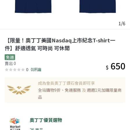
1/6
【限量！奧丁丁美國Nasdaq上市紀念T-shirt一
件】舒適透氣 可時尚 可休閒
免運
650
賣出 0
$
0
0評論
成為會員奧丁丁鑽石會員即可享
全站購物9折、免運服務
及
週週1元加購限量商
品
奧丁丁優質選物
26 商品