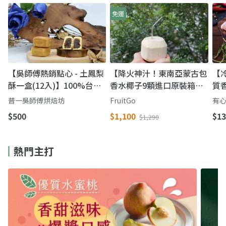
免運
【吳師傅熱銷點心 - 土鳳梨
【降火神汁！東南亞蒙古包
【
酥一盒(12入)】100%台灣
香水椰子9顆進口原裝箱】
質
土鳳梨製成 不加冬瓜餡
清涼消暑熱量低 含膳食纖
愛
普一吳師傅烘焙坊
FruitGo
有
維
$500
$1,100
$13
$1,290
熱門主打