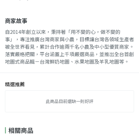
商家故事
自2014年創立以來，秉持著「用不變的心，做不變的
事」，專注推廣台灣商家與小農，目標讓台灣各領域生產者
被全世界看見，累計合作逾兩千名小農及中小型優質商家。
落實嚴格把關，平台涵蓋上千項嚴選商品，並推出全台首創
地圖式商品輯－台灣鮮奶地圖、水果地圖及羊乳地圖等。
精選推薦
此商品目前還缺一則好評
相關商品