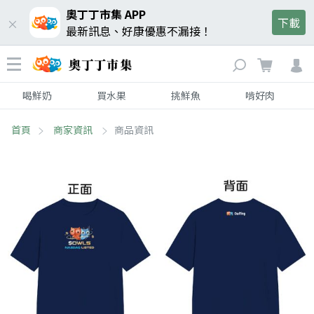
奧丁丁市集 APP
下載
最新訊息、好康優惠不漏接！
喝鮮奶
買水果
挑鮮魚
啃好肉
首頁
商家資訊
商品資訊