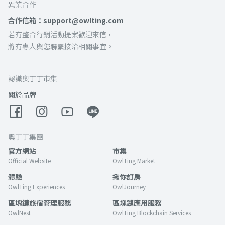
異業合作
合作信箱：support@owlting.com
若有整合行銷活動提案歡迎來信，
將有專人與您聯繫接洽相關事宜。
認識奧丁丁市集
關於品牌
奧丁丁集團
官方網站
市集
Official Website
OwlTing Market
體驗
揪你訂房
OwlTing Experiences
OwlJourney
區塊鏈旅宿管理服務
區塊鏈應用服務
OwlNest
OwlTing Blockchain Services