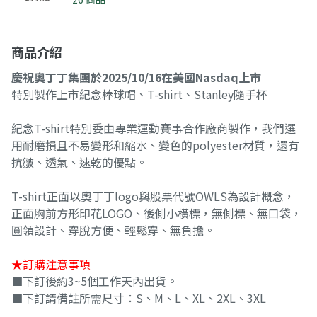
商品介紹
慶祝奧丁丁集團於2025/10/16在美國Nasdaq上市
特別製作上市紀念棒球帽、T-shirt、Stanley隨手杯
紀念T-shirt特別委由專業運動賽事合作廠商製作，我們選
用耐磨損且不易變形和縮水、變色的polyester材質，還有
抗皺、透氣、速乾的優點。
T-shirt正面以奧丁丁logo與股票代號OWLS為設計概念，
正面胸前方形印花LOGO、後側小橫標，無側標、無口袋，
圓領設計、穿脫方便、輕鬆穿、無負擔。
★訂購注意事項
■下訂後約3~5個工作天內出貨。
■下訂請備註所需尺寸：S、M、L、XL、2XL、3XL