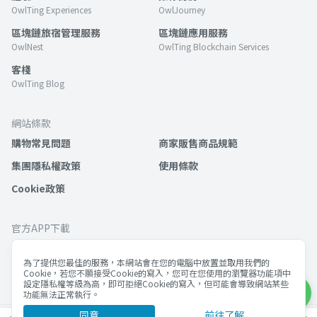
OwlTing Experiences
OwlJourney
區塊鏈旅宿管理服務
區塊鏈應用服務
OwlNest
OwlTing Blockchain Services
客棧
OwlTing Blog
網站條款
購物常見問題
商家販售商品規範
集團隱私權政策
使用條款
Cookie政策
官方APP下載
為了提供您最佳的服務，本網站會在您的電腦中放置並取用我們的
Cookie，若您不願接受Cookie的寫入，您可在您使用的瀏覽器功能項中
設定隱私權等級為高，即可拒絕Cookie的寫入，但可能會導致網站某些
功能無法正常執行。
同意
前往了解
©歐簿客科技股份有限公司 版權所有