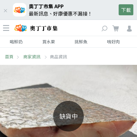
奧丁丁市集 APP
下載
最新訊息、好康優惠不漏接！
喝鮮奶
買水果
挑鮮魚
啃好肉
首頁
商家資訊
商品資訊
缺貨中