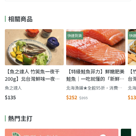
相關商品
快速到貨
快
【魚之達人 竹筴魚一夜干
【特級鮭魚菲力】鮮嫩肥美
【
200g】北台灣鮮味一夜干
鮭魚｜一吃就懂的「新鮮到
台
｜肉質緊實彈牙，烤一下就
犯規」海味主菜
規
魚之達人
北海漁鋪★全館95折，消費滿
北海
上桌
2000贈薄鹽鯖魚/滿2500贈金
20
$135
$252
$13
$265
目鱸魚
目
熱門主打