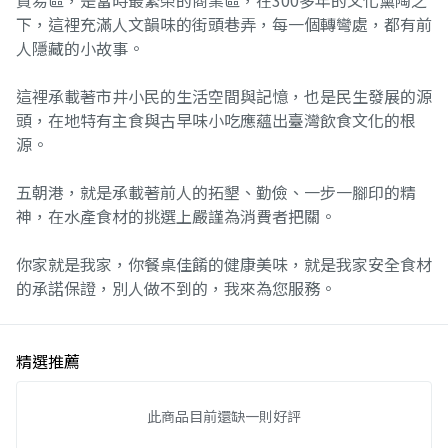
貿易區，是當時最繁榮的商業區，在300多年的文化薰陶之
下，這裡充滿人文韻味的街頭巷弄，每一個轉彎處，都有前
人隱藏的小故事。
這裡承載著市井小民的生活空間與記憶，也是民生發展的源
頭，在地特有主食與古早味小吃應蘊出臺灣飲食文化的根
源。
五朝港，就是承載著前人的拓墾、勤儉、一步一腳印的精
神，在水產食材的挑選上嚴謹為消費者把關。
你家就是我家，你餐桌佳餚的健康美味，就是我家安全食材
的承諾保證，別人做不到的，我來為您服務。
精選推薦
此商品目前還缺一則好評