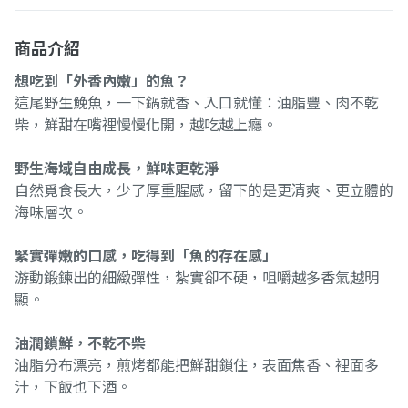
商品介紹
想吃到「外香內嫩」的魚？
這尾野生鮸魚，一下鍋就香、入口就懂：油脂豐、肉不乾
柴，鮮甜在嘴裡慢慢化開，越吃越上癮。
野生海域自由成長，鮮味更乾淨
自然覓食長大，少了厚重腥感，留下的是更清爽、更立體的
海味層次。
緊實彈嫩的口感，吃得到「魚的存在感」
游動鍛鍊出的細緻彈性，紮實卻不硬，咀嚼越多香氣越明
顯。
油潤鎖鮮，不乾不柴
油脂分布漂亮，煎烤都能把鮮甜鎖住，表面焦香、裡面多
汁，下飯也下酒。