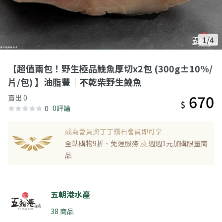
1/4
【超值兩包！野生極品鮸魚厚切x2包 (300g±10%/
片/包) 】油脂豐｜不乾柴野生鮸魚
670
賣出 0
$
0
0評論
成為會員奧丁丁鑽石會員即可享
全站購物9折、免運服務
及
週週1元加購限量商
品
五朝港水產
38 商品