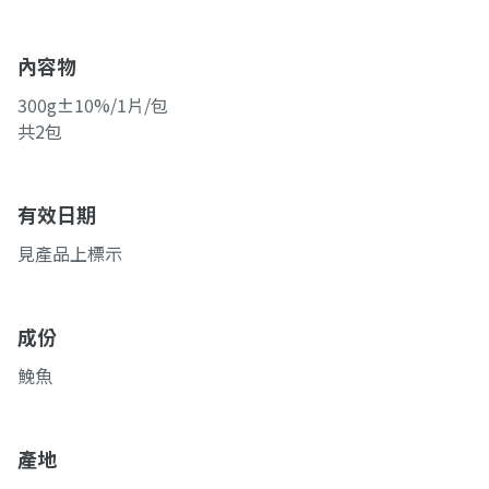
內容物
300g±10%/1片/包
共2包
有效日期
見產品上標示
成份
鮸魚
產地