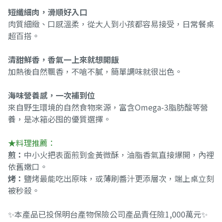
短纖細肉，滑順好入口
肉質細緻、口感溫柔，從大人到小孩都容易接受，日常餐桌
超百搭。
清甜鮮香，香氣一上來就想開飯
加熱後自然飄香，不嗆不膩，簡單調味就很出色。
海味營養感，一次補到位
來自野生環境的自然食物來源，富含Omega-3脂肪酸等營
養，是冰箱必囤的優質選擇。
★料理推薦：
煎：
中小火把表面煎到金黃微酥，油脂香氣直接爆開，內裡
依舊嫩口。
烤：
鹽烤最能吃出原味，或薄刷醬汁更添層次，端上桌立刻
被秒殺。
✨本產品已投保明台產物保險公司產品責任險1,000萬元✨