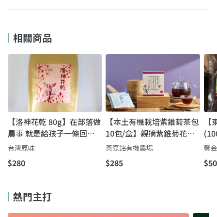
相關商品
【洛神花乾 80g】在部落做
【本土有機栽培紫錐菊茶包
【
農事 就是給孩子一條回家
10包/盒】親摘紫錐菊花茶
(1
的路
｜清爽淡雅回甘
型
台灣原味
黃嘉銘有機農場
鬱
選
$280
$285
$50
熱門主打