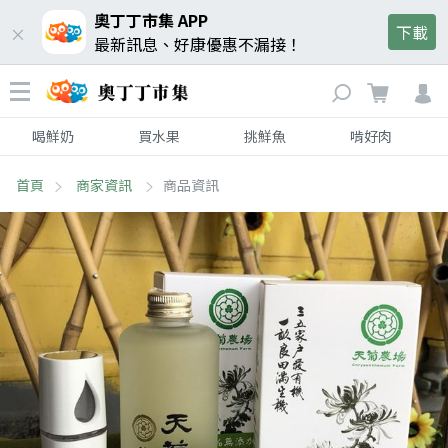
奧丁丁市集 APP
下載
最新訊息、好康優惠不漏接！
喝鮮奶
買水果
挑鮮魚
啃好肉
首頁
商家資訊
商品資訊