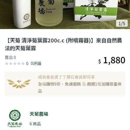
1/5
【天菊 清淨菊葉露200c.c (附噴霧器)】來自自然農
法的天菊葉露
1,880
賣出 0
$
0
0評論
成為會員奧丁丁鑽石會員即可享
全站購物9折、免運服務
及
週週1元加購限量商
品
天菊農場
6 商品