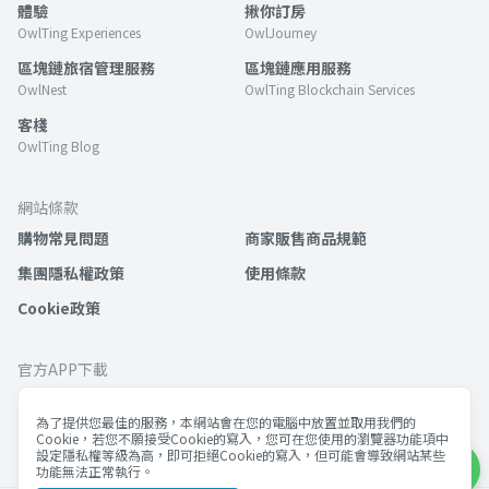
體驗
揪你訂房
OwlTing Experiences
OwlJourney
區塊鏈旅宿管理服務
區塊鏈應用服務
OwlNest
OwlTing Blockchain Services
客棧
OwlTing Blog
網站條款
購物常見問題
商家販售商品規範
集團隱私權政策
使用條款
Cookie政策
官方APP下載
為了提供您最佳的服務，本網站會在您的電腦中放置並取用我們的
Cookie，若您不願接受Cookie的寫入，您可在您使用的瀏覽器功能項中
設定隱私權等級為高，即可拒絕Cookie的寫入，但可能會導致網站某些
功能無法正常執行。