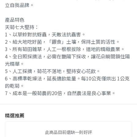
立自我品牌。
產品特色
天菊七大堅持：
1、以草蛉對抗蚜蟲，天敵法抗蟲害。
2、給大地吃好菌，「餵食」土壤，保持土質的活性。
3、所有菊田雜草，人工一根根拔除，道地的精緻農業。
4、全日照採摘法，必需在艷陽下採收，讓花朵瞬間鎖住陽
光精華。
5、人工採摘，菊花不落地，堅持安心花飲。
6、高標準乾燥法，延長適飲能量。每10公克僅烘出 1公克
的乾菊。
7、成本是一般菊農的20倍，自然農法是良心事業。
精選推薦
此商品目前還缺一則好評