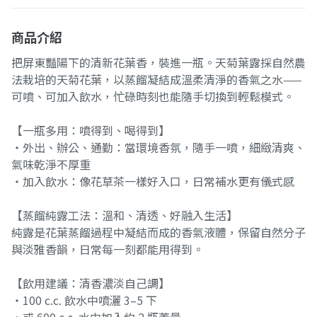
商品介紹
把屏東豔陽下的清新花葉香，裝進一瓶。天菊葉露採自然農
法栽培的天菊花葉，以蒸餾凝結成溫柔清淨的香氣之水——
可噴、可加入飲水，忙碌時刻也能隨手切換到輕鬆模式。
【一瓶多用：噴得到、喝得到】
・外出、辦公、通勤：當環境香氛，隨手一噴，細緻清爽、
氣味乾淨不厚重
・加入飲水：像花草茶一樣好入口，日常補水更有儀式感
【蒸餾純露工法：溫和、清透、好融入生活】
純露是花葉蒸餾過程中凝結而成的香氣液體，保留自然分子
與淡雅香韻，日常每一刻都能用得到。
【飲用建議：清香濃淡自己調】
・100 c.c. 飲水中噴灑 3–5 下