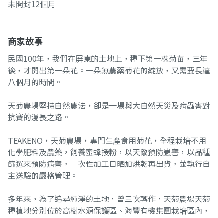
未開封12個月
商家故事
民國100年，我們在屏東的土地上，種下第一株菊苗，三年
後，才開出第一朵花。一朵無農藥菊花的綻放，又需要長達
八個月的時間。
天菊農場堅持自然農法，卻是一場與大自然天災及病蟲害對
抗賽的漫長之路。
TEAKENO，天菊農場，專門生產食用菊花，全程栽培不用
化學肥料及農藥，飼養蜜蜂授粉，以天敵預防蟲害，以品種
篩選來預防病害，一次性加工日晒加烘乾再出貨，並執行自
主送驗的嚴格管理。
多年來，為了追尋純淨的土地，曾三次轉作，天菊農場天菊
種植地分別位於高樹水源保護區、海豐有機集團栽培區內，