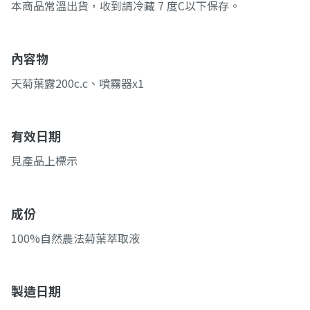
本商品常溫出貨，收到請冷藏 7 度C以下保存。
內容物
天菊葉露200c.c、噴霧器x1
有效日期
見產品上標示
成份
100%自然農法菊葉萃取液
製造日期