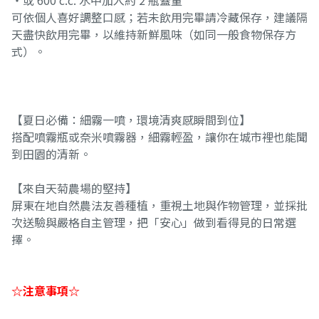
・或 600 c.c. 水中加入約 2 瓶蓋量
可依個人喜好調整口感；若未飲用完畢請冷藏保存，建議隔
天盡快飲用完畢，以維持新鮮風味（如同一般食物保存方
式）。
【夏日必備：細霧一噴，環境清爽感瞬間到位】
搭配噴霧瓶或奈米噴霧器，細霧輕盈，讓你在城市裡也能聞
到田園的清新。
【來自天菊農場的堅持】
屏東在地自然農法友善種植，重視土地與作物管理，並採批
次送驗與嚴格自主管理，把「安心」做到看得見的日常選
擇。
☆注意事項☆