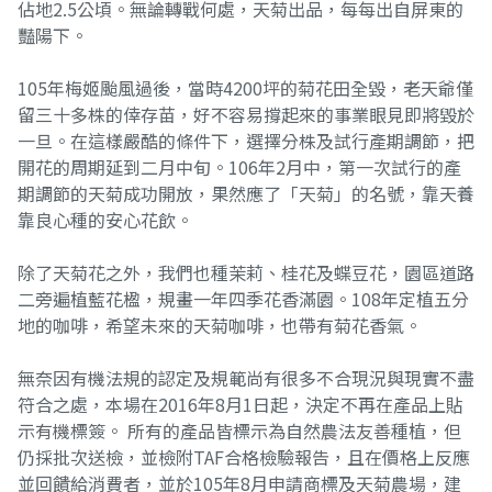
佔地2.5公頃。無論轉戰何處，天菊出品，每每出自屏東的
豔陽下。
105年梅姬颱風過後，當時4200坪的菊花田全毀，老天爺僅
留三十多株的倖存苗，好不容易撐起來的事業眼見即將毀於
一旦。在這樣嚴酷的條件下，選擇分株及試行產期調節，把
開花的周期延到二月中旬。106年2月中，第一次試行的產
期調節的天菊成功開放，果然應了「天菊」的名號，靠天養
靠良心種的安心花飲。
除了天菊花之外，我們也種茉莉、桂花及蝶豆花，園區道路
二旁遍植藍花楹，規畫一年四季花香滿園。108年定植五分
地的咖啡，希望未來的天菊咖啡，也帶有菊花香氣。
無奈因有機法規的認定及規範尚有很多不合現況與現實不盡
符合之處，本場在2016年8月1日起，決定不再在產品上貼
示有機標簽。 所有的產品皆標示為自然農法友善種植，但
仍採批次送檢，並檢附TAF合格檢驗報告，且在價格上反應
並回饋給消費者，並於105年8月申請商標及天菊農場，建