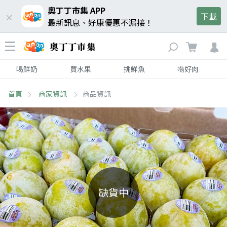
奧丁丁市集 APP
下載
最新訊息、好康優惠不漏接！
喝鮮奶
買水果
挑鮮魚
啃好肉
首頁
商家資訊
商品資訊
缺貨中