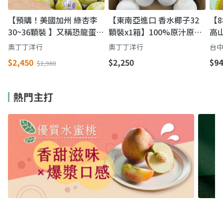
【預購！美國加州 綠杏李
【東南亞進口 香水椰子32
【
30~36顆裝 】又稱恐龍蛋
顆裝x1箱】100%原汁原味
高
李子清甜多汁爽脆可口
汁多甜度高
香
奧丁丁洋行
奧丁丁洋行
台中
$2,450
$2,250
$94
$2,980
熱門主打