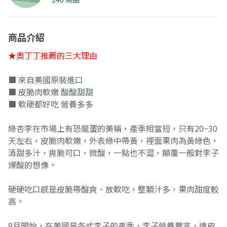
商品介紹
★奧丁丁推薦的三大理由
■ 來自美國原裝進口
■ 皮脆肉軟嫩 酸酸甜甜
■ 軟硬都好吃 營養多多
綠杏李在市場上有恐龍蛋的美稱，產季相當短，只有20~30
天左右，皮脆肉軟嫩，外表綠中帶黃，裡面果肉為黃綠色，
清甜多汁，爽脆可口，微酸，一點也不澀，顛覆一般對李子
爆酸的想像。
硬硬吃口感是皮脆帶酸爽、放軟吃，整顆汁多，果肉甜度較
高。
8月開始，在美國是各式李子的產季，李子營養豐富，連皮