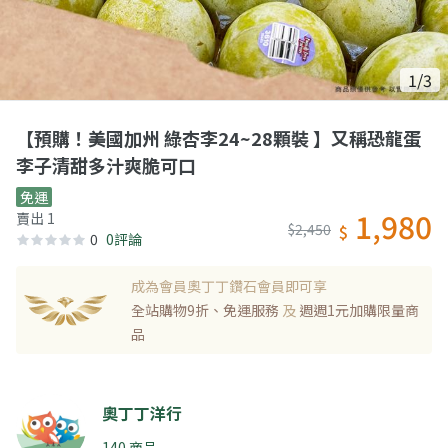
1/3
【預購！美國加州 綠杏李24~28顆裝 】又稱恐龍蛋
李子清甜多汁爽脆可口
免運
1,980
賣出 1
$2,450
$
0
0評論
成為會員奧丁丁鑽石會員即可享
全站購物9折、免運服務
及
週週1元加購限量商
品
奧丁丁洋行
140 商品