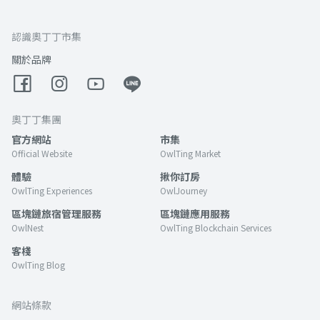
認識奧丁丁市集
關於品牌
奧丁丁集團
官方網站
市集
Official Website
OwlTing Market
體驗
揪你訂房
OwlTing Experiences
OwlJourney
區塊鏈旅宿管理服務
區塊鏈應用服務
OwlNest
OwlTing Blockchain Services
客棧
OwlTing Blog
網站條款