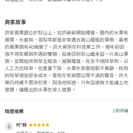
商家故事
許家蘋果園位於梨山上，從許爺爺開始種植，園內的水果有
蘋果、水蜜桃、雪梨等都是非常適合高山種植的果樹，最老
的蘋果樹有40幾歲了。許大哥原在科技業工作，幾年前因
捨不得家鄉與年邁的雙親，孤身回到梨山繼承這一片高山果
樹，並開始改用草生栽培、減藥種植、完全不噴除草劑，以
人工方式除草，但產量下降、水果外表變斑駁不美觀、耗時
的除草增加很多成本，曾經在家族間出現不滿的聲音，許大
哥仍持續不更改初衷，因為他知道，只有這樣做才能讓土地
健康，讓種出的水果也使人健康。
精選推薦
2 則評論
柯*鋒