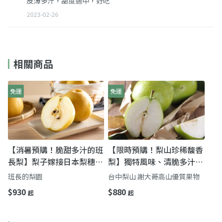
皮薄多汁，甜度適中，好吃
2023-02-26
相關商品
免運
免運
【消暑預購！脆甜多汁的班
【限時預購！梨山珍稀馥香
長梨】梨子嫁接日本梨穗
梨】獨特風味、清脆多汁令
農藥連12年零檢出
人驚艷的特殊品種梨
班長的梨園
台中梨山 謝大哥高山優質果物
$930
$880
起
起