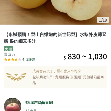
1/19
【水嫩預購！梨山白嫩嫩的新世紀梨】水梨外皮薄又
嫩 果肉細又多汁
免運
830 ~ 1,030
賣出 39
$
4
2評論
成為會員奧丁丁鑽石會員即可享
全站購物9折、免運服務
及
週週1元加購限量商
品
梨山許家蘋果園
12 商品