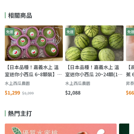
相關商品
免運
免運
免
【日本品種！嘉義水上 溫
【日本品種！嘉義水上 溫
【
室迷你小西瓜 6~8顆裝】皮
室迷你小西瓜 20~24顆(10
蕉
薄 果肉脆 一餐一顆剛剛好
斤裝)】皮薄 果肉脆 一餐一
點
水上西瓜農園
水上西瓜農園
昇
顆剛剛好
蕉
$1,299
$2,088
$66
$1,399
熱門主打