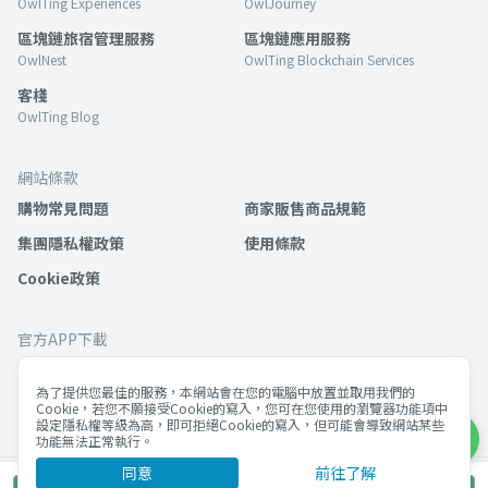
OwlTing Experiences
OwlJourney
區塊鏈旅宿管理服務
區塊鏈應用服務
OwlNest
OwlTing Blockchain Services
客棧
OwlTing Blog
網站條款
購物常見問題
商家販售商品規範
集團隱私權政策
使用條款
Cookie政策
官方APP下載
為了提供您最佳的服務，本網站會在您的電腦中放置並取用我們的
Cookie，若您不願接受Cookie的寫入，您可在您使用的瀏覽器功能項中
設定隱私權等級為高，即可拒絕Cookie的寫入，但可能會導致網站某些
功能無法正常執行。
同意
前往了解
©歐簿客科技股份有限公司 版權所有