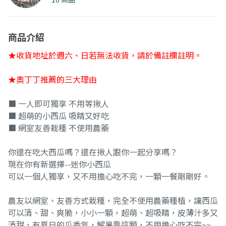
商品介紹
★收貨地址於週六、日若無法收貨，請於備註欄註明。
★奧丁丁推薦的三大理由
■ 一人即可獨享 不用等揪人
■ 超萌的小西瓜 吸睛又好吃
■ 網室友善栽種 不使用農藥
你還在吃大西瓜嗎？還在揪人跟你一起分享嗎？
現在你有新選擇--迷你小西瓜
可以一個人獨享，又不用擔心吃不完，一顆一餐剛剛好。
農友以網室、友善方式栽種，完全不使用農藥種植，讓西瓜
可以清、甜、爽脆，小小一顆，超萌、超吸睛，皮薄汁多又
清甜，有夏日的瓜香氣，解暑靠這顆，不用擔心吃不完~~