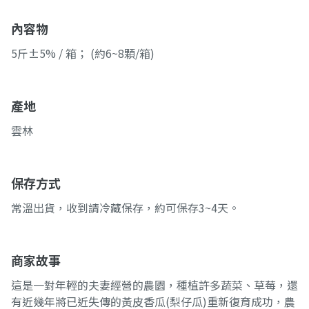
內容物
5斤±5% / 箱； (約6~8顆/箱)
產地
雲林
保存方式
常溫出貨，收到請冷藏保存，約可保存3~4天。
商家故事
這是一對年輕的夫妻經營的農園，種植許多蔬菜、草莓，還
有近幾年將已近失傳的黃皮香瓜(梨仔瓜)重新復育成功，農