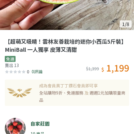
1/8
【超萌又吸睛！雲林友善栽培的迷你小西瓜5斤裝】
MiniBall 一人獨享 皮薄又清甜
免運
1,199
賣出 13
$1,399
$
0
0評論
成為會員奧丁丁鑽石會員即可享
全站購物9折、免運服務
及
週週1元加購限量商
品
自家莊園
10 商品