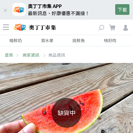
奧丁丁市集 APP
下載
最新訊息、好康優惠不漏接！
喝鮮奶
買水果
挑鮮魚
啃好肉
首頁
商家資訊
商品資訊
缺貨中