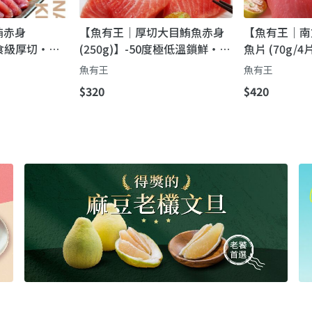
鮪赤身
【魚有王｜厚切大目鮪魚赤身
【魚有王｜南
生食級厚切・日
(250g)】-50度極低溫鎖鮮・生
魚片 (70g/
肉質
食級認證
彈・-50度C
魚有王
魚有王
$320
$420