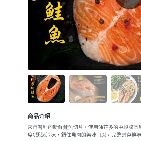
商品介紹
來自智利的新鮮鮭魚切片，使用油花多的中段腹肉厚
度C迅速冷凍，鎖住魚肉的美味口感，完整封存鮮