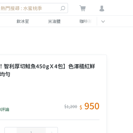
熱門搜尋 : 水蜜桃季
飲冰室
米油鹽
咖啡茶
伴手禮
！智利厚切鮭魚450gＸ4包】色澤橘紅鮮
佈均勻
950
$1,200
$
0評論