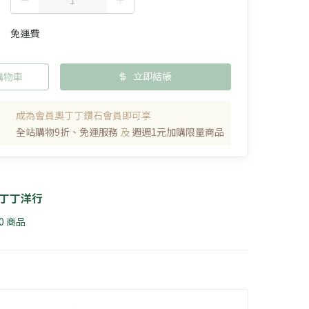
免運費
立即結帳
購物車
成為會員奧丁丁鑽石會員即可享
全站購物9折、免運服務
及
週週1元加購限量商品
丁丁洋行
40 商品