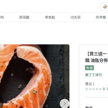
好肉
蔬菜園
零食館
功夫菜
吃早餐
【買三送一
豔 油脂分
免運
奧丁丁洋行
賣出 1
0