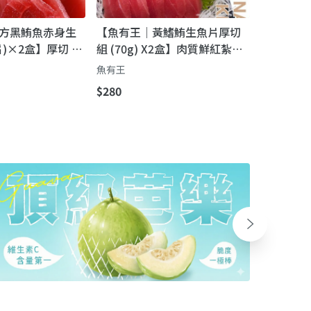
方黑鮪魚赤身生
【魚有王｜黃鰭鮪生魚片厚切
4片)×2盒】厚切 Q
組 (70g) X2盒】肉質鮮紅紮
 超低溫鎖鮮
實・專業超低溫鎖鮮
魚有王
$280