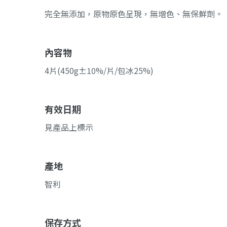
完全無添加，原物原色呈現，無增色、無保鮮劑。
內容物
4片(450g±10%/片/包冰25%)
有效日期
見產品上標示
產地
智利
保存方式