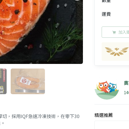
數量
運費
加入
奧
1
精選推薦
切，採用IQF急速冷凍技術，在零下30
味。