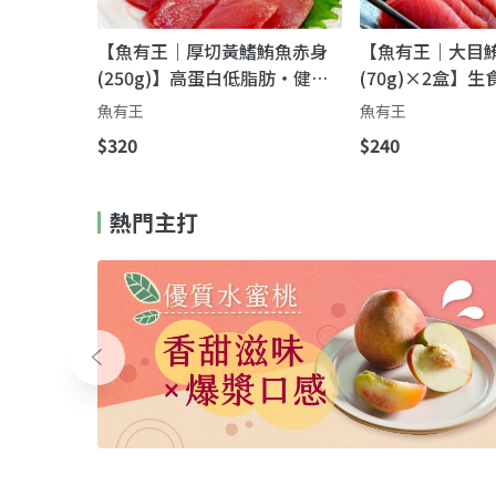
【魚有王｜厚切黃鰭鮪魚赤身
【魚有王｜大目
(250g)】高蛋白低脂肪・健身
(70g)×2盒】
生食首選
本料理店級紮實
魚有王
魚有王
$320
$240
熱門主打