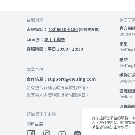
客服資訊
奧丁丁
官方網
客服電話：
(02)6610-0180
(銀髮族友善)
Official 
Line@：
奧丁丁市集
市集
客服時間：平日 10:00 ~ 18:30
OwlTing 
體驗
OwlTing 
異業合作
揪你訂
合作信箱：support@owlting.com
OwlJour
若有整合行銷活動提案歡迎來信，
區塊鏈
將有專人與您聯繫接洽相關事宜。
OwlNest
區塊鏈
OwlTing B
認識奧丁丁市集
為了提供您最佳的服務，本網
客棧
入，您可在您使用的瀏覽器
關於品牌
某些功能無法正常執行。
OwlTing 