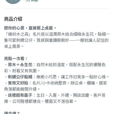
商品介紹
把你的心意，直接擺上桌面。
「繽紛木之森」名片座以溫潤原木結合細緻永生花，點綴一
隻可愛刺蝟公仔，質感與童趣剛剛好——一眼就讓人記住的
桌上風景。
亮點一次看：
•
原木＋永生花
：自然木紋的溫度，搭配永生花的優雅色
彩，耐看又有氛圍。
•
刺蝟公仔點睛
：療癒小巧思，讓工作日常多一點好心情。
•
實用又好拍
：名片/小卡收納整齊，辦公桌、櫃檯、居家
角落都能瞬間升級。
•
送禮超有面子
：生日、入厝、升遷、開店誌慶、客戶答
謝、公司贈禮都適合，體面又不落俗套。
適合誰？