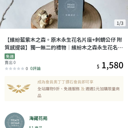
1/3
【繽紛藍紫木之森。原木永生花名片座+刺蝟公仔 附
質感提袋】獨一無二的禮物｜繽紛木之森永生花名片
座
免運
1,580
賣出 0
$
0
0評論
成為會員奧丁丁鑽石會員即可享
全站購物9折、免運服務
及
週週1元加購限量商
品
海藏花苑
51 商品