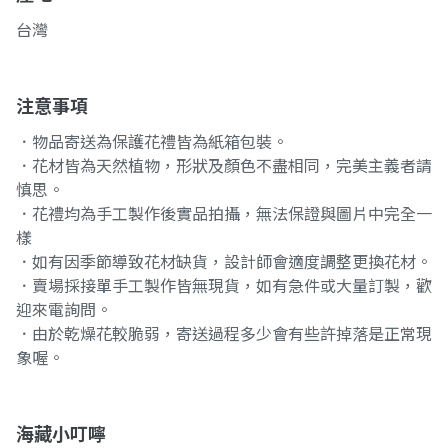
台灣
注意事項
．物品寄送為保護花禮皆為紙箱包裝。
．花材皆為天然植物，形狀及顏色不盡相同，完美主義者請
慎思。
．花禮均為手工製作後實品拍攝，無法保證與圖片中完全一
樣
．如有因季節導致花材缺貨，設計師會適度調整更換花材。
．賣場採接單手工製作皆無現貨，如有急件或大量訂製，歡
迎來電詢問。
．由於乾燥花較脆弱，寄送過程多少會有些許掉落是正常現
象喔。
海藏小叮嚀