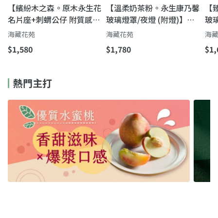
【繽紛木之森。原木永生花
【溫柔奶茶粉。永生康乃馨
【
名片座+刺蝟公仔 附質感提
玻璃燈罩/夜燈 (附燈)】母
玻
袋】獨一無二的禮物｜原木
親節花禮｜奶茶色小夜燈花
節
海藏花苑
海藏花苑
海
永生花刺蝟名片座
禮・讓心意更長久
玫
$1,580
$1,780
$1,
長
熱門主打