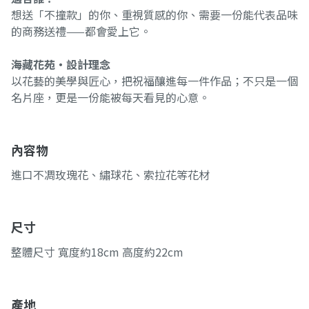
想送「不撞款」的你、重視質感的你、需要一份能代表品味
的商務送禮——都會愛上它。
海藏花苑・設計理念
以花藝的美學與匠心，把祝福釀進每一件作品；不只是一個
名片座，更是一份能被每天看見的心意。
內容物
進口不凋玫瑰花、繡球花、索拉花等花材
尺寸
整體尺寸 寬度約18cm 高度約22cm
產地