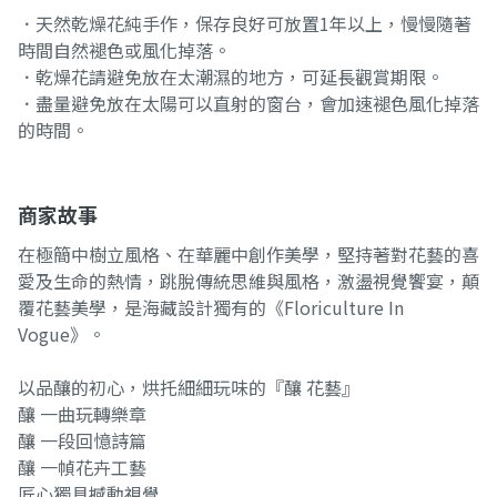
．天然乾燥花純手作，保存良好可放置1年以上，慢慢隨著
時間自然褪色或風化掉落。
．乾燥花請避免放在太潮濕的地方，可延長觀賞期限。
．盡量避免放在太陽可以直射的窗台，會加速褪色風化掉落
的時間。
商家故事
在極簡中樹立風格、在華麗中創作美學，堅持著對花藝的喜
愛及生命的熱情，跳脫傳統思維與風格，激盪視覺饗宴，顛
覆花藝美學，是海藏設計獨有的《Floriculture In
Vogue》。
以品釀的初心，烘托細細玩味的『釀 花藝』
釀 一曲玩轉樂章
釀 一段回憶詩篇
釀 一幀花卉工藝
匠心獨具撼動視覺