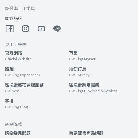
認識奧丁丁市集
關於品牌
奧丁丁集團
官方網站
市集
Official Website
OwlTing Market
體驗
揪你訂房
OwlTing Experiences
OwlJourney
區塊鏈旅宿管理服務
區塊鏈應用服務
OwlNest
OwlTing Blockchain Services
客棧
OwlTing Blog
網站條款
購物常見問題
商家販售商品規範