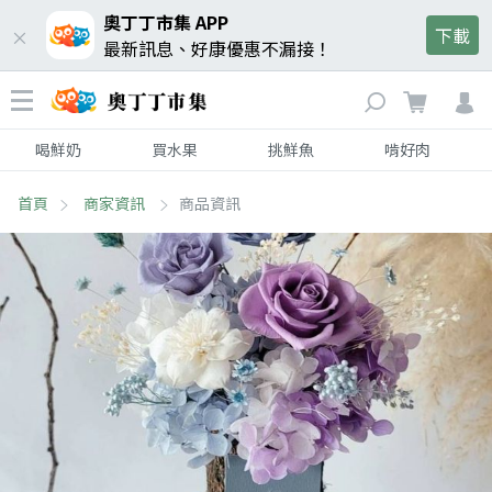
奧丁丁市集 APP
下載
最新訊息、好康優惠不漏接！
喝鮮奶
買水果
挑鮮魚
啃好肉
首頁
商家資訊
商品資訊