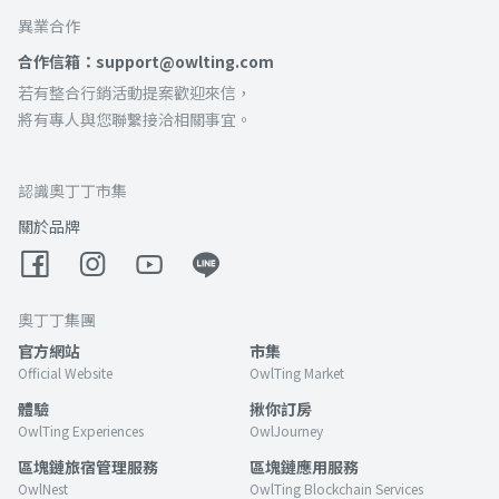
異業合作
合作信箱：support@owlting.com
若有整合行銷活動提案歡迎來信，
將有專人與您聯繫接洽相關事宜。
認識奧丁丁市集
關於品牌
奧丁丁集團
官方網站
市集
Official Website
OwlTing Market
體驗
揪你訂房
OwlTing Experiences
OwlJourney
區塊鏈旅宿管理服務
區塊鏈應用服務
OwlNest
OwlTing Blockchain Services