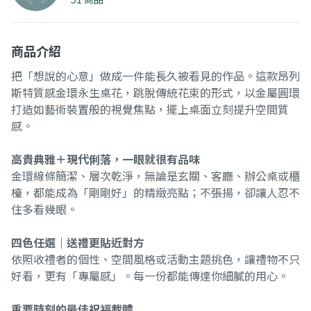
商品介紹
把「想說的心意」做成一件能長久被看見的作品。這款昂列
斯特質感金環永生桌花，跳脫傳統花束的形式，以金屬圓環
打造如藝術裝置般的視覺焦點，擺上桌面立刻提升空間質
感。
高貴典雅＋現代俐落，一眼就很有品味
金環線條簡潔、層次乾淨，無論是玄關、客廳、辦公桌或櫃
檯，都能成為「剛剛好」的精緻亮點；不張揚，卻讓人忍不
住多看幾眼。
四色任選｜送禮更貼近對方
依照收禮者的個性、空間風格或活動主題挑色，讓禮物不只
好看，更有「專屬感」。每一份都能傳達你細膩的用心。
重要時刻的最佳祝福載體