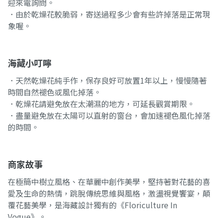
迎來電詢問。
．由於乾燥花較脆弱，寄送過程多少會有些許掉落是正常現
象喔。
海藏小叮嚀
．天然乾燥花純手作，保存良好可放置1年以上，慢慢隨著
時間自然褪色或風化掉落。
．乾燥花請避免放在太潮濕的地方，可延長觀賞期限。
．盡量避免放在太陽可以直射的窗台，會加速褪色風化掉落
的時間。
商家故事
在極簡中樹立風格、在華麗中創作美學，堅持著對花藝的喜
愛及生命的熱情，跳脫傳統思維與風格，激盪視覺饗宴，顛
覆花藝美學，是海藏設計獨有的《Floriculture In
Vogue》。