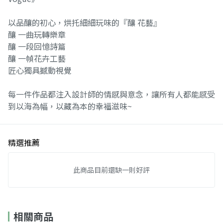
以品釀的初心，烘托細細玩味的『釀 花藝』
釀 一曲玩轉樂章
釀 一段回憶詩篇
釀 一幀花卉工藝
匠心獨具撼動視覺
每一件作品都注入設計師的情感與意念，讓所有人都能感受
到以海為幅，以藏為本的幸福滋味~
精選推薦
此商品目前還缺一則好評
相關商品