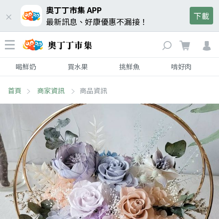
奧丁丁市集 APP
下載
最新訊息、好康優惠不漏接！
喝鮮奶
買水果
挑鮮魚
啃好肉
首頁
商家資訊
商品資訊