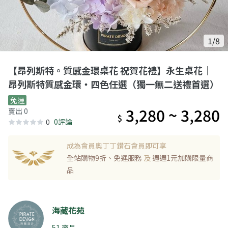
1/8
【昂列斯特。質感金環桌花 祝賀花禮】永生桌花｜
昂列斯特質感金環・四色任選（獨一無二送禮首選）
免運
3,280 ~ 3,280
賣出 0
$
0
0評論
成為會員奧丁丁鑽石會員即可享
全站購物9折、免運服務
及
週週1元加購限量商
品
海藏花苑
51 商品