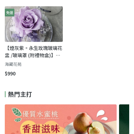
免運
【煙灰紫。永生玫瑰玻璃花
盅 /玻璃罩 (附禮物盒)】創
意送禮｜紫玫瑰玻璃罩花
海藏花苑
禮・把心意好好收藏
$990
熱門主打