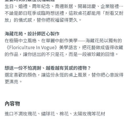
生日、婚禮、周年紀念、喬遷新居、開幕誌慶、企業贈禮…
不論是節日旺季或臨時想送禮，這款桌花都能用「耐看又耐
放」的儀式感，替你把祝福留得更久。
海藏花苑・設計師匠心製作
在極簡中立風格、在華麗中創作美學——海藏花苑以獨有的
《Floriculture In Vogue》美學語言，把花藝做成值得收藏
的作品，讓你送出的不只是花，而是一段被珍藏的回憶。
想送一份不怕凋謝、越看越有質感的禮物？
選定喜歡的顏色，讓這份永恆的桌上風景，替你把心意說得
更漂亮。
內容物
進口不凋玫瑰花、繡球花、棉花、太陽玫瑰等花材