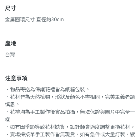
尺寸
金屬圓環尺寸 直徑約30cm
產地
台灣
注意事項
．物品寄送為保護花禮皆為紙箱包裝。
．花材皆為天然植物，形狀及顏色不盡相同，完美主義者請
慎思。
．花禮均為手工製作後實品拍攝，無法保證與圖片中完全一
樣
．如有因季節導致花材缺貨，設計師會適度調整更換花材。
．賣場採接單手工製作皆無現貨，如有急件或大量訂製，歡