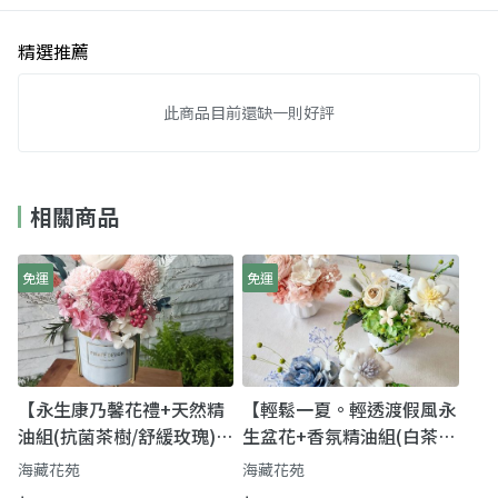
精選推薦
此商品目前還缺一則好評
相關商品
免運
免運
【永生康乃馨花禮+天然精
【輕鬆一夏。輕透渡假風永
油組(抗菌茶樹/舒緩玫瑰)】
生盆花+香氛精油組(白茶/
母親節花禮｜讓心意更長久
小蒼蘭/鳶尾花) 附提袋】浪
海藏花苑
海藏花苑
（擴香花＋5ml精油）
漫花禮｜索拉擴香花＋天然