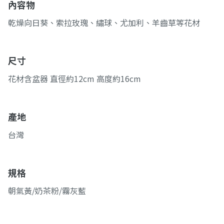
內容物
乾燥向日葵、索拉玫瑰、繡球、尤加利、羊齒草等花材
尺寸
花材含盆器 直徑約12cm 高度約16cm
產地
台灣
規格
朝氣黃/奶茶粉/霧灰藍