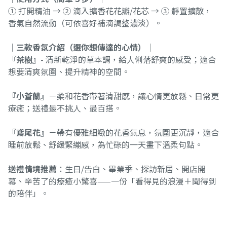
① 打開精油 → ② 滴入擴香花花瓣/花芯 → ③ 靜置擴散，
香氣自然流動（可依喜好補滴調整濃淡）。
│三款香氛介紹（選你想傳達的心情）│
『茶樹』
- 清新乾淨的草本調，給人俐落舒爽的感受；適合
想要清爽氛圍、提升精神的空間。
『小蒼蘭』
－柔和花香帶著清甜感，讓心情更放鬆、日常更
療癒；送禮最不挑人、最百搭。
『鳶尾花』
－帶有優雅細緻的花香氣息，氛圍更沉靜，適合
睡前放鬆、舒緩緊繃感，為忙碌的一天畫下溫柔句點。
送禮情境推薦
：生日/告白、畢業季、探訪新居、開店開
幕、辛苦了的療癒小驚喜——一份「看得見的浪漫＋聞得到
的陪伴」。