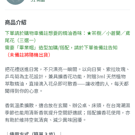
商品介紹
下單請於購物車備註想要的精油香味：★茶樹／小蒼蘭／鳶
尾花（三選一）
需要「畢業帽」造型加購/搭配，請於下單後備註告知
（未備註將隨機出貨）
把花禮送進日常，不只漂亮一瞬間。以向日葵、索拉玫瑰、
乒乓菊為主花設計，兼具擴香花功能，附贈3ml 天然植物
萃取精油，直接滴入花朵即可散香——讓收禮的人，每天都
聞得到你的心意。
香氣溫柔擴散，適合放在玄關、辦公桌、床頭，在台灣潮濕
季節也能用清新香氛提升空間舒適感；搭配擴香花使用，亦
有助於維持空氣清爽、減少異味困擾。
│使用方式（簡單 3 步）│