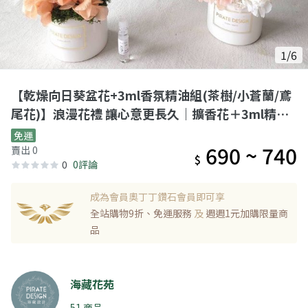
1/6
【乾燥向日葵盆花+3ml香氛精油組(茶樹/小蒼蘭/鳶
尾花)】浪漫花禮 讓心意更長久｜擴香花＋3ml精油
｜三款香氛任選
免運
690 ~ 740
賣出 0
$
0
0評論
成為會員奧丁丁鑽石會員即可享
全站購物9折、免運服務
及
週週1元加購限量商
品
海藏花苑
51 商品