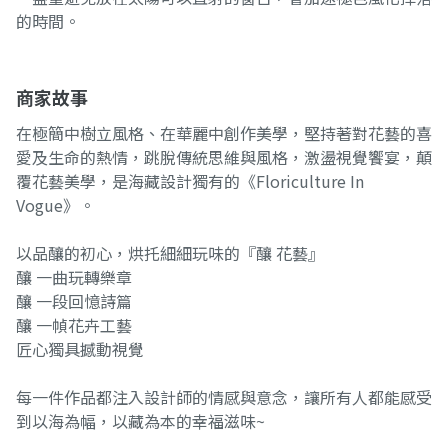
的時間。
商家故事
在極簡中樹立風格、在華麗中創作美學，堅持著對花藝的喜
愛及生命的熱情，跳脫傳統思維與風格，激盪視覺饗宴，顛
覆花藝美學，是海藏設計獨有的《Floriculture In
Vogue》。
以品釀的初心，烘托細細玩味的『釀 花藝』
釀 一曲玩轉樂章
釀 一段回憶詩篇
釀 一幀花卉工藝
匠心獨具撼動視覺
每一件作品都注入設計師的情感與意念，讓所有人都能感受
到以海為幅，以藏為本的幸福滋味~