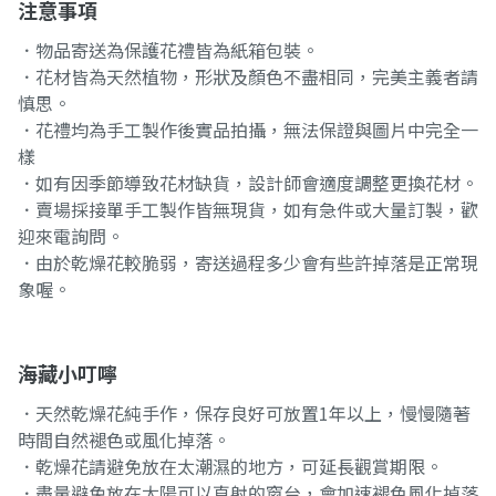
注意事項
．物品寄送為保護花禮皆為紙箱包裝。
．花材皆為天然植物，形狀及顏色不盡相同，完美主義者請
慎思。
．花禮均為手工製作後實品拍攝，無法保證與圖片中完全一
樣
．如有因季節導致花材缺貨，設計師會適度調整更換花材。
．賣場採接單手工製作皆無現貨，如有急件或大量訂製，歡
迎來電詢問。
．由於乾燥花較脆弱，寄送過程多少會有些許掉落是正常現
象喔。
海藏小叮嚀
．天然乾燥花純手作，保存良好可放置1年以上，慢慢隨著
時間自然褪色或風化掉落。
．乾燥花請避免放在太潮濕的地方，可延長觀賞期限。
．盡量避免放在太陽可以直射的窗台，會加速褪色風化掉落