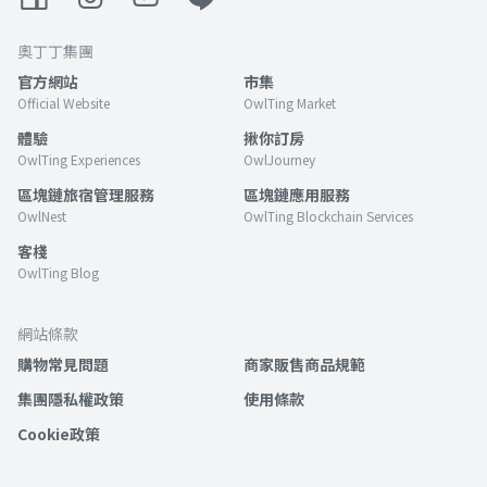
奧丁丁集團
官方網站
市集
Official Website
OwlTing Market
體驗
揪你訂房
OwlTing Experiences
OwlJourney
區塊鏈旅宿管理服務
區塊鏈應用服務
OwlNest
OwlTing Blockchain Services
客棧
OwlTing Blog
網站條款
購物常見問題
商家販售商品規範
集團隱私權政策
使用條款
Cookie政策