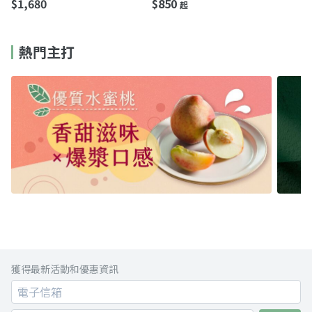
$1,680
$850
起
精油（3款香氣任選）讓心
意香很久
熱門主打
獲得最新活動和優惠資訊