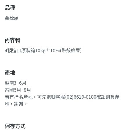
品種
金枕頭
內容物
4顆進口原裝箱10kg±10%(帶殼鮮果)
產地
越南3~6月
泰國5月~8月
若有指名產地，可先電聯客服(02)6610-0180確認到貨產
地，謝謝。
保存方式