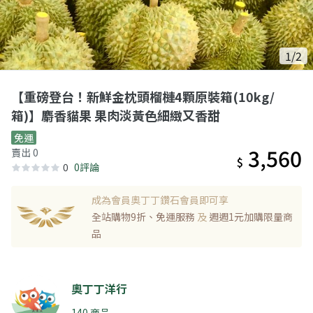
1/2
【重磅登台！新鮮金枕頭榴槤4顆原裝箱(10kg/
箱)】麝香貓果 果肉淡黃色細緻又香甜
免運
3,560
賣出 0
$
0
0評論
成為會員奧丁丁鑽石會員即可享
全站購物9折、免運服務
及
週週1元加購限量商
品
奧丁丁洋行
140 商品