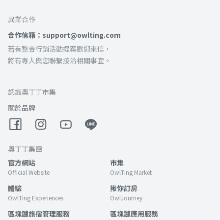
異業合作
合作信箱：support@owlting.com
若有整合行銷活動提案歡迎來信，
將有專人與您聯繫接洽相關事宜。
認識奧丁丁市集
關於品牌
奧丁丁集團
官方網站
市集
Official Website
OwlTing Market
體驗
揪你訂房
OwlTing Experiences
OwlJourney
區塊鏈旅宿管理服務
區塊鏈應用服務