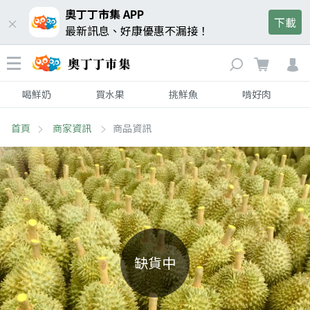
奧丁丁市集 APP
下載
最新訊息、好康優惠不漏接！
喝鮮奶
買水果
挑鮮魚
啃好肉
首頁
商家資訊
商品資訊
缺貨中