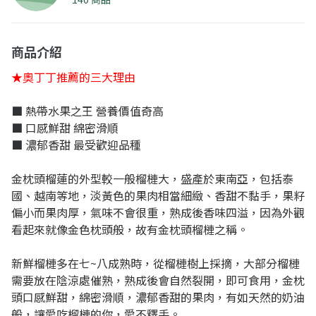
商品介紹
★奧丁丁推薦的三大理由
■ 熱帶水果之王 營養價值奇高
■ 口感鮮甜 綿密滑順
■ 濃郁香甜 最受歡迎品種
金枕頭榴蓮的外型較一般榴槤大，盛產於東南亞，包括泰
國、越南等地，淡黃色的果肉相當細緻、香甜不黏手，果籽
偏小而果肉厚，氣味不會很重，熟成後香味四溢，因為外觀
看起來就像金色枕頭般，故有金枕頭榴槤之稱。
新鮮榴槤多在七~八成熟時，從榴槤樹上採摘，大部分榴槤
需要放在陰涼處催熟，熟成後會自然裂開，即可食用，金枕
頭口感鮮甜，綿密滑順，濃郁香甜的果肉，有如天然的奶油
般，讓愛吃榴槤的你，愛不釋手。