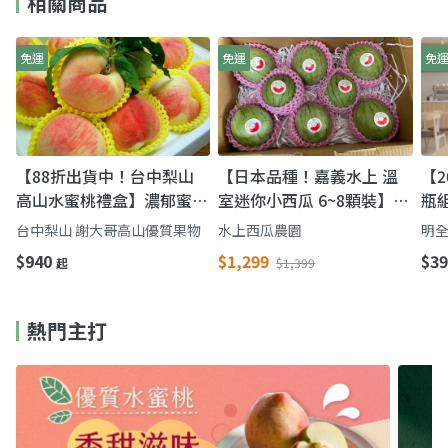
相關商品
免運
免運
免
【88折出貨中！台中梨山
【日本品種！嘉義水上 溫
【2
高山水蜜桃禮盒】濃郁蜜桃
室迷你小西瓜 6~8顆裝】皮
瓶
香氣 鮮甜多汁一吃難忘
薄 果肉脆 一餐一顆剛剛好
牛
台中梨山 謝大哥高山優質果物
水上西瓜農園
明全
完
$940
$1,299
$39
起
$1,399
熱門主打