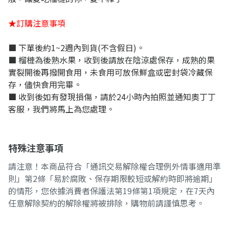
★訂購注意事項
■ 下單後約1~2週內到貨(不含假日)。
■ 榴槤為後熟水果，收到後請放在陰涼處保存，成熟的果
實裂開後再撥開食用，未食用可放保鮮盒或密封袋冷藏保
存，儘快食用完畢。
■ 收到後如有發現損傷，請於24小時內拍照並通知奧丁丁
客服，我們將馬上為您處理。
特殊注意事項
請注意！本商品符合「通訊交易解除權合理例外情事適用準
則」第2條「易於腐敗、保存期限較短或解約時即將逾期」
的情形，您依據消費者保護法第19條第1項規定，在7天內
任意解除契約的解除權將被排除，購物前請謹慎思考。