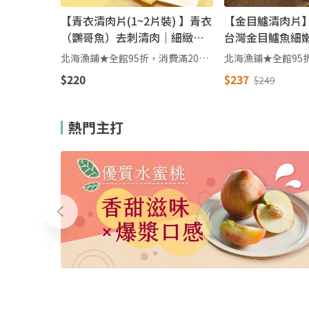
【青衣清肉片(1~2片裝) 】青衣
【金目鱸清肉片
（鸚哥魚）去刺清肉｜細緻鮮
台灣金目鱸魚細
甜、火鍋煮湯一丟就鮮
火鍋煮湯立刻升
北海漁鋪★全館95折，消費滿2000
北海漁鋪★全館95折
贈薄鹽鯖魚/滿2500贈金目鱸魚
贈薄鹽鯖魚/滿250
$220
$237
$249
熱門主打