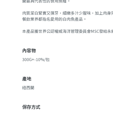
蘭最具代表性的食用魚種。
肉質潔白緊實又彈牙，細嫩多汁少腥味，加上肉身
餐飲業界都指名愛用的白肉魚產品。
本產品獲世界公認權威海洋管理委員會MSC發給永
內容物
300G+-10%/包
產地
紐西蘭
保存方式