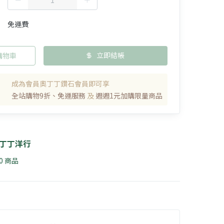
免運費
立即結帳
購物車
成為會員奧丁丁鑽石會員即可享
全站購物9折、免運服務
及
週週1元加購限量商品
丁丁洋行
40 商品