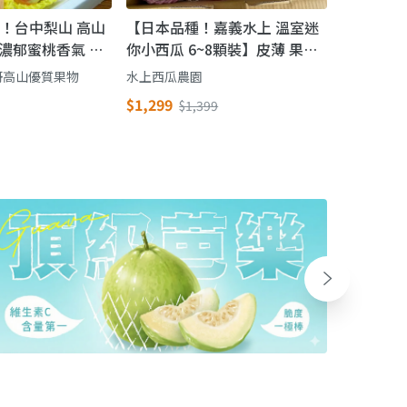
中！台中梨山 高山
【日本品種！嘉義水上 溫室迷
濃郁蜜桃香氣 鮮
你小西瓜 6~8顆裝】皮薄 果肉
忘
脆 一餐一顆剛剛好
哥高山優質果物
水上西瓜農園
$1,299
$1,399