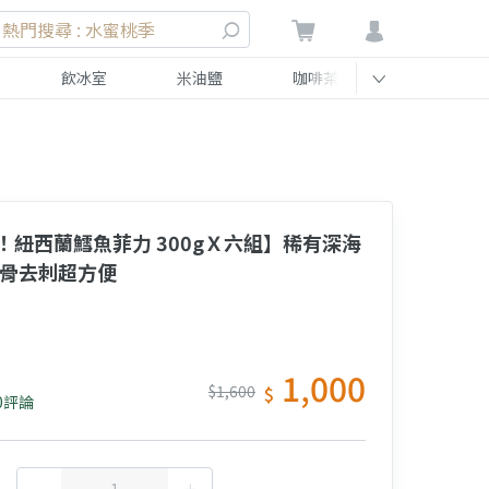
熱門搜尋 : 水蜜桃季
飲冰室
米油鹽
咖啡茶
伴手禮
！紐西蘭鱈魚菲力 300gＸ六組】稀有深海
去骨去刺超方便
1,000
$1,600
$
0評論