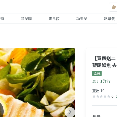
好肉
蔬菜園
零食館
功夫菜
吃早餐
【買四送二
藍尾鱈魚 
免運
奧丁丁洋行
賣出 10
0