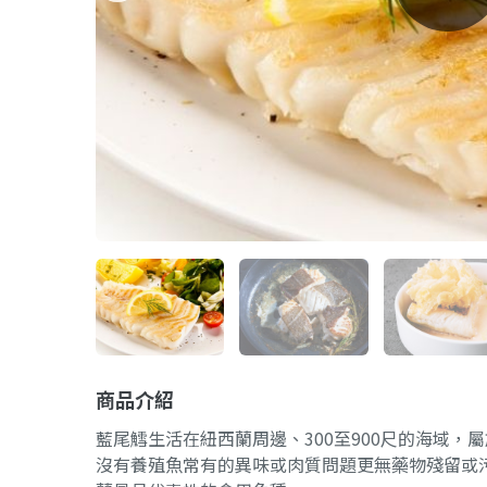
商品介紹
藍尾鱈生活在紐西蘭周邊、300至900尺的海域，
沒有養殖魚常有的異味或肉質問題更無藥物殘留或污