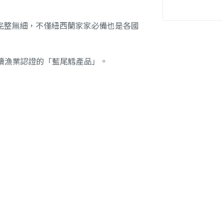
完整無細，不僅紐西蘭家家必備也是各國
續漁業認證的「藍尾鱈產品」。