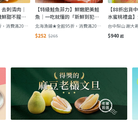
】去刺清肉｜
【特級鮭魚菲力】鮮嫩肥美鮭
【88折出貨
嫩鮮甜不腥，
魚｜一吃就懂的「新鮮到犯
水蜜桃禮盒】
級餐廳味
規」海味主菜
甜多汁一吃難
，消費滿2000
北海漁鋪★全館95折，消費滿2000
台中梨山 謝大
0贈金目鱸魚
贈薄鹽鯖魚/滿2500贈金目鱸魚
$252
$940
$265
起