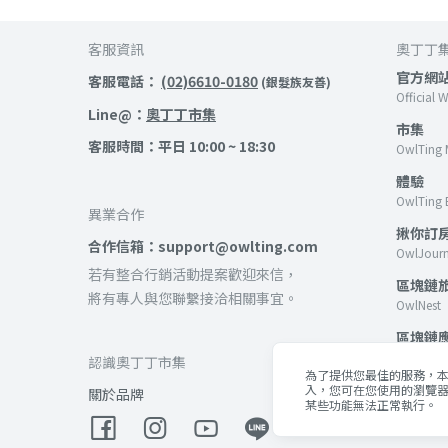
客服資訊
奧丁丁
官方網
客服電話：
(02)6610-0180
(銀髮族友善)
Official 
Line@：
奧丁丁市集
市集
客服時間：平日 10:00 ~ 18:30
OwlTing 
體驗
OwlTing 
異業合作
揪你訂
合作信箱：support@owlting.com
OwlJour
若有整合行銷活動提案歡迎來信，
區塊鏈
將有專人與您聯繫接洽相關事宜。
OwlNest
區塊鏈
OwlTing B
認識奧丁丁市集
為了提供您最佳的服務，本網
客棧
入，您可在您使用的瀏覽器
關於品牌
某些功能無法正常執行。
OwlTing 