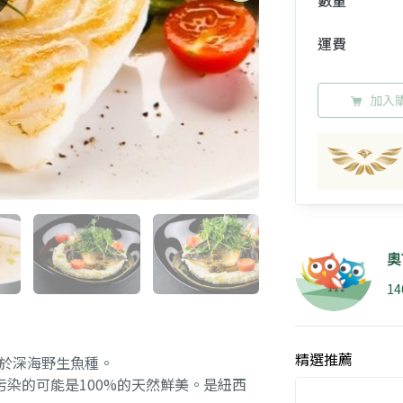
數量
運費
加入
奧
1
精選推薦
屬於深海野生魚種。
染的可能是100%的天然鮮美。是紐西