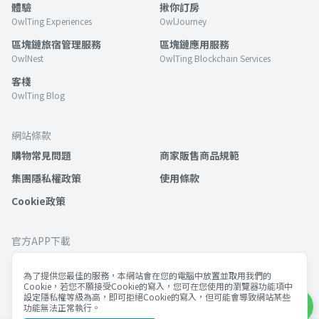
體驗
揪你訂房
OwlTing Experiences
OwlJourney
區塊鏈旅宿管理服務
區塊鏈應用服務
OwlNest
OwlTing Blockchain Services
客棧
OwlTing Blog
網站條款
購物常見問題
商家販售商品規範
集團隱私權政策
使用條款
Cookie政策
官方APP下載
為了提供您最佳的服務，本網站會在您的電腦中放置並取用我們的
Cookie，若您不願接受Cookie的寫入，您可在您使用的瀏覽器功能項中
設定隱私權等級為高，即可拒絕Cookie的寫入，但可能會導致網站某些
功能無法正常執行。