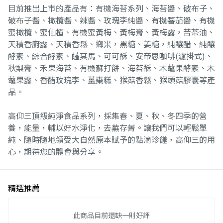
目前推出上市的產品有：有機海苔系列、海苔醬、破布子、
破布子醬、橄欖醬、辣醬、玫瑰李純醬、有機蕃茄醬、有機
蜜橄欖、蜜仙楂、有機蜜黃梅、黃梅膏、黃梅露，苦茶油、
天積香廚露、天積香鬆、鄉米，黑糖、姜糖，純釀醋、純釀
酵素、綜合酵素、薩其馬、可可酥、安帝思咖啡(濾掛式)、
秋梨膏、禾果海苔、有機蘇打餅、海苔酥、木虌果酵素、木
虌果露、香醋玫瑰李、薑棗糕、猴菇香鬆、猴頭菇膠囊等產
品。
高仰三頂級純淨食品系列，採集春、夏、秋、冬四季的營
養，能量，輔以好水淨化，去蕪存菁。讓我們可以輕鬆單
純、隨時隨地領受大自然原本賦予的點滴珍饈，高仰三的用
心，期待您的體會與分享。
精選推薦
此商品目前還缺一則好評