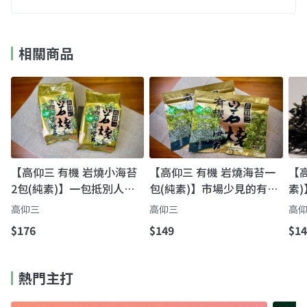
相關商品
【高仰三 有機 岩燒小海苔
【高仰三 有機 岩燒海苔一
【高
2包(純素)】一包抵別人的
包(純素)】市場少見的有機
素
三包量 市場少見有機海苔
海苔｜一口就懂的鮮甘脆，
油
高仰三
高仰三
高
鹹香剛剛好
$176
$149
$14
熱門主打