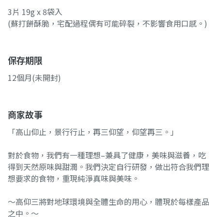
3片 19g x 8袋入
(蘇打餅酥脆，宅配過程偶有可能碎裂，不影響食用口感。)
保存期限
12個月(未開封)
商家故事
「高山仰止，景行行止，再三仰望，仰望再三。」
對於食物，我們有一種理想–兼具了健康，美味與滋養，吃
得到天然原味與甜潤。我們決定自行研發，做出符合我們理
想要求的食物，重現純淨真味與美味。
～高仰三將對地球環境與全體生命的用心，體現於每樣產品
之中。～