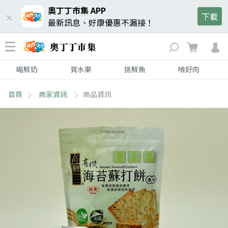
奧丁丁市集 APP
下載
最新訊息、好康優惠不漏接！
喝鮮奶
買水果
挑鮮魚
啃好肉
首頁
商家資訊
商品資訊