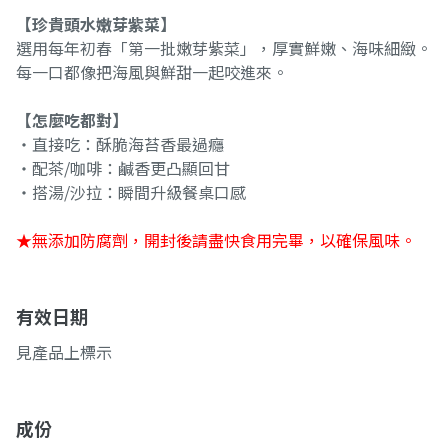
【珍貴頭水嫩芽紫菜】
選用每年初春「第一批嫩芽紫菜」，厚實鮮嫩、海味細緻。
每一口都像把海風與鮮甜一起咬進來。
【怎麼吃都對】
・直接吃：酥脆海苔香最過癮
・配茶/咖啡：鹹香更凸顯回甘
・搭湯/沙拉：瞬間升級餐桌口感
★無添加防腐劑，開封後請盡快食用完畢，以確保風味。
有效日期
見產品上標示
成份