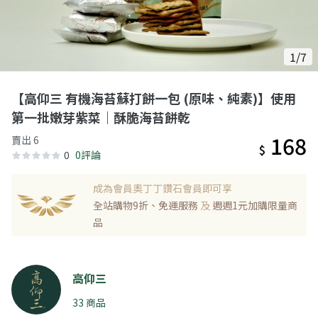
1/7
【高仰三 有機海苔蘇打餅一包 (原味、純素)】使用
第一批嫩芽紫菜｜酥脆海苔餅乾
168
賣出 6
$
0
0評論
成為會員奧丁丁鑽石會員即可享
全站購物9折、免運服務
及
週週1元加購限量商
品
高仰三
33 商品