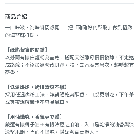
商品介紹
一口咔滋，海味瞬間爆開——把「剛剛好的酥脆」做到極致
的海苔蘇打餅。
【酥脆紮實的關鍵】
以芬蘭有機白麵粉為基底，搭配天然酵母慢慢發酵，不走速
成路線；不添加麵粉改良劑，咬下去香脆有層次，越嚼越有
麥香。
【低溫烘焙，烤出清爽不膩】
採用低溫烘焙工法，讓餅體乾爽酥香、口感更耐吃，下午茶
或宵夜想解饞也不容易膩口。
【用油講究，香氣更立體】
嚴選有機椰子油＋有機冷壓芝麻油，入口是乾淨的油香與淡
淡堅果韻，香而不搶味，搭配海苔更迷人。