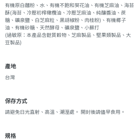
有機原白麵粉、水、有機不飽和葵花油、有機芝麻油、海苔
酥(海苔、冷壓初榨橄欖油、冷壓芝麻油、純釀醬油、蔗
糖、礦泉鹽、白芝麻粒、黑胡椒粉、肉桂粉)、有機椰子
油、有機砂糖、天然酵母、礦泉鹽、小蘇打
(過敏原：本產品含麩質穀物、芝麻製品、堅果類製品、大
豆製品)
產地
台灣
保存方式
請避免日光直射、高溫、潮溼處。 開封後請儘早食用。
規格