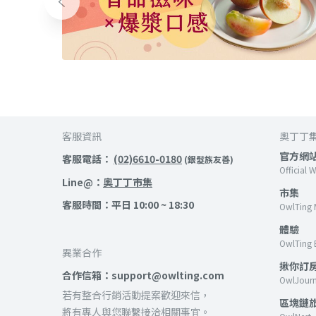
客服資訊
奧丁丁
官方網
客服電話：
(02)6610-0180
(銀髮族友善)
Official 
Line@：
奧丁丁市集
市集
客服時間：平日 10:00 ~ 18:30
OwlTing 
體驗
OwlTing 
異業合作
揪你訂
合作信箱：support@owlting.com
OwlJour
若有整合行銷活動提案歡迎來信，
區塊鏈
將有專人與您聯繫接洽相關事宜。