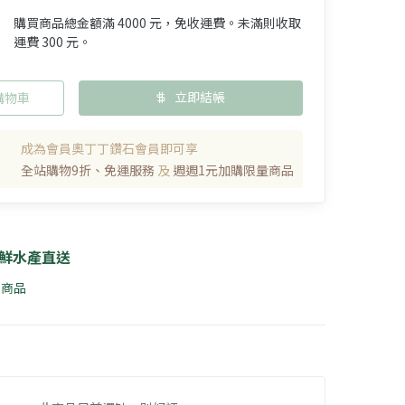
購買商品總金額滿 4000 元，免收運費。未滿則收取
運費 300 元。
立即結帳
購物車
成為會員奧丁丁鑽石會員即可享
全站購物9折、免運服務
及
週週1元加購限量商品
鮮水產直送
5 商品