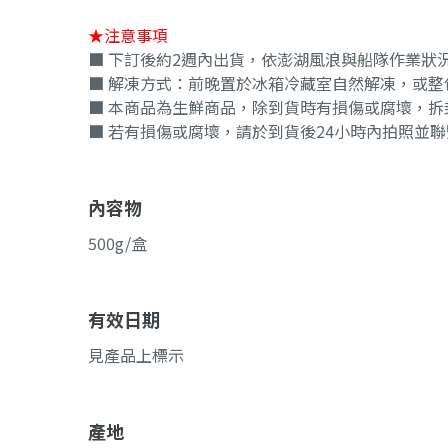
★注意事項
■ 下訂後約2週內出貨，依澎湖風浪與船隊作業狀
■ 解凍方式：前晚置於冰箱冷藏室自然解凍，或整
■ 本商品為生鮮商品，除到貨時有損傷或腐壞，拆
■ 若有損傷或腐壞，請於到貨後24小時內拍照並
內容物
500g/盒
有效日期
見產品上標示
產地