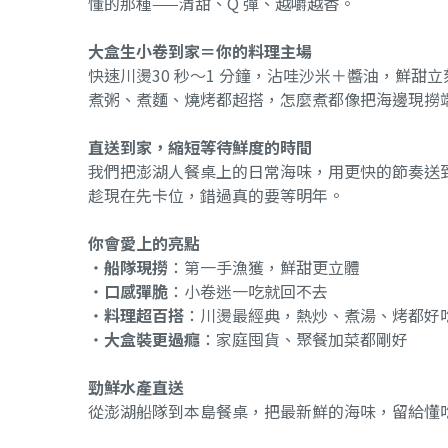
懂的那種——清甜、Q 彈、越嚼越香。
大盒生小卷到家＝你的料理主場
快速川燙30 秒～1 分鐘，沾哇沙米＋醬油，鮮甜
煮粥、煮麵、燒烤都超搭，怎麼煮都像把海邊現撈
直送到家，縮短等待鮮度的時間
我們把澎湖人餐桌上的日常海味，用更快的節奏送
趁現在先卡位，錯過真的要等明年。
你會愛上的亮點
・
船隊現撈
：第一手漁獲，鮮甜更立體
・
口感彈脆
：小卷迷一吃就回不去
・
料理超百搭
：川燙最經典，熱炒、煮湯、烤都好
・
大盒裝更過癮
：家庭囤貨、聚餐加菜都剛好
勁鮮水產直送
從澎湖船隊到本島餐桌，把最新鮮的海味，留給懂