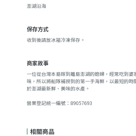
澎湖沿海
保存方式
收到後請放冰箱冷凍保存。
商家故事
一位從台灣本島嫁到離島澎湖的媳婦，經常吃到婆
味，所以將船隊補撈到的第一手海鮮，以最短的時
於澎湖最新鮮、美味的水產。
營業登記統一編號：89057693
相關商品