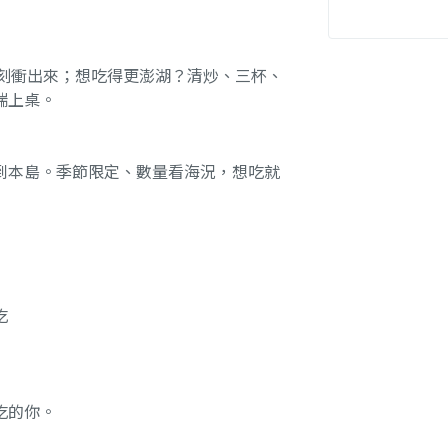
立刻衝出來；想吃得更澎湖？清炒、三杯、
端上桌。
到本島。季節限定、數量看海況，想吃就
吃
吃的你。