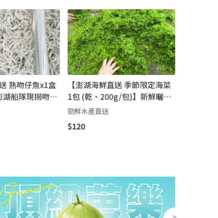
送 熟吻仔魚x1盒
【澎湖海鮮直送 季節限定海菜
)】澎湖船隊現撈吻仔
1包 (乾、200g/包)】新鮮曬乾
湯、烘蛋一把就
｜自家船隊捕撈直送，海味脆
勁鮮水產直送
嫩一吃就愛上
$120