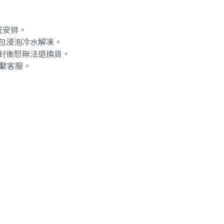
況安排。
包浸泡冷水解凍。
封後恕無法退換貨。
聯繫客服。