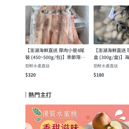
【澎湖海鮮直送 厚肉小管4尾
【澎湖海鮮直送 
裝 (450~500g/包)】季節限定
盒 (300g/盒)
美味 自家船隊捕撈就是鮮
船隊鮮撈直送，
勁鮮水產直送
勁鮮水產直送
到位
$320
$180
熱門主打