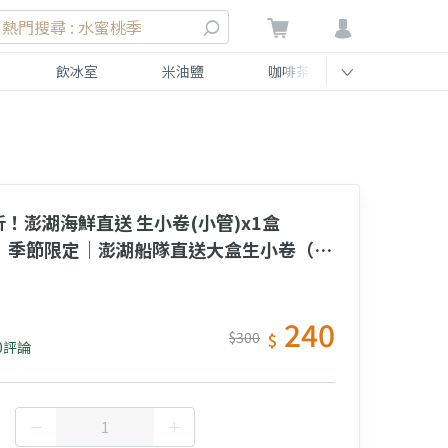
熱門搜尋 : 水蜜桃季
飲冰室
米油鹽
咖啡茶
伴手禮
！澎湖海鮮直送 生小卷(小管)x1盒
盒)】季節限定｜澎湖船隊直送大盒生小卷（6–
）
240
$300
$
0評論