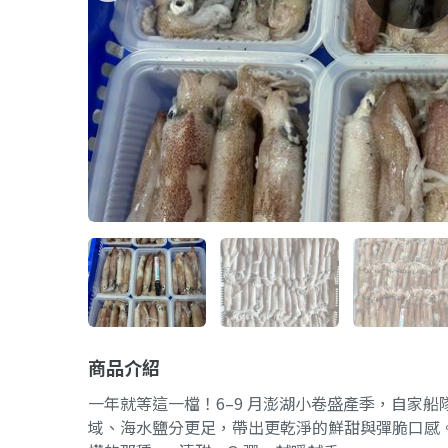
商品介紹
一年就等這一檔！6–9 月澎湖小卷盛產季，自家
域、海水鹽分更足，帶出更乾淨的鮮甜與彈脆口感