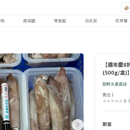
好肉
蔬菜園
零食館
功夫菜
吃早餐
【週年慶8折
(500g/
9月最鮮甜
勁鮮水產直送
賣出 1
0
數量