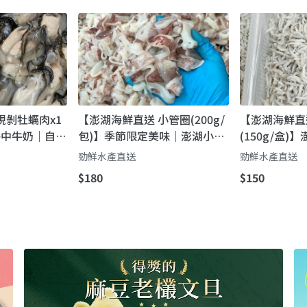
現剝牡蠣肉x1
【澎湖海鮮直送 小管圈(200g/
【澎湖海鮮直
】海中牛奶｜自家
包)】季節限定美味｜澎湖小管
(150g/盒
澎湖海味一次
切圈・自家船隊鮮撈直送
魚｜煮粥、煮
勁鮮水產直送
勁鮮水產直送
鮮
$180
$150