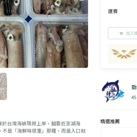
運費
加入
勁
4
精選推薦
船隊於台灣海峽現撈上岸，越靠近澎湖海
。不是「海鮮味很重」那種，而是入口就