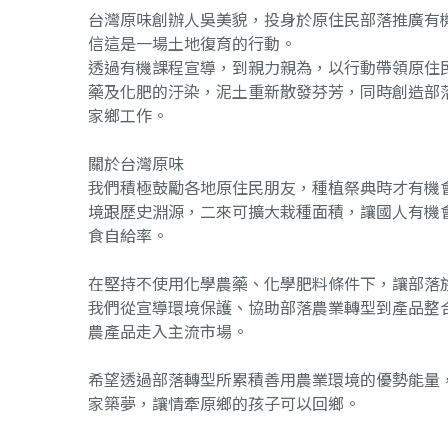
台灣原味創辦人吳美貌，投身於原住民部落推廣有
信這是一場土地復育的行動。
透過有機課程宣導，到親力親為，以行動帶領原住
藥及化肥的汙染，泥土重新散發芬芳，同時創造部
家鄉工作。
關於台灣原味
我們積極鼓勵各地原住民朋友，種植祭典時才有機
境跟歷史淵源，二來可擴大栽種面積，讓國人有機
食自給率。
在堅持不使用化學農藥、化學肥料條件下，讓部落
我們從宣導環境保護、協助部落農業轉型到產品整
農產品走入主流市場。
希望透過部落轉型所累積善用農業環境的優勢能量
家築夢，讓情牽原鄉的孩子可以回鄉。