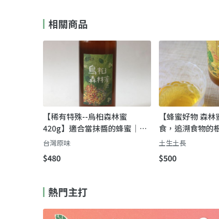
相關商品
【稀有特殊--烏桕森林蜜
【蜂蜜好物 森林
420g】適合當抹醬的蜂蜜｜烏
食，追溯食物的
桕蜜
台灣原味
土生土長
$480
$500
熱門主打