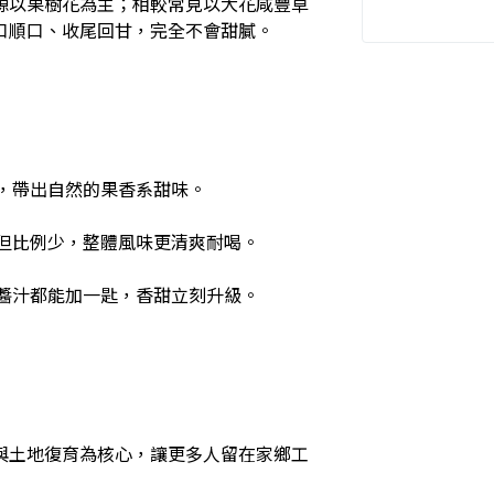
源以果樹花為主；相較常見以大花咸豐草
口順口、收尾回甘，完全不會甜膩。
，帶出自然的果香系甜味。
但比例少，整體風味更清爽耐喝。
醬汁都能加一匙，香甜立刻升級。
與土地復育為核心，讓更多人留在家鄉工