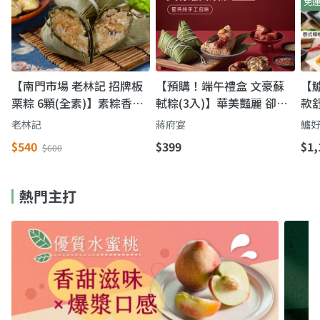
免
【南門市場 老林記 招牌板
【預購！端午禮盒 文豪蘇
【鱸
栗粽 6顆(全素)】素粽香米
軾粽(3入)】華美豔麗 卻貨
款
粒QQ 不加肉粽子精選用料
真價實
滿
老林記
蔣府宴
鱸
不馬虎
$540
$399
$1,
$600
熱門主打