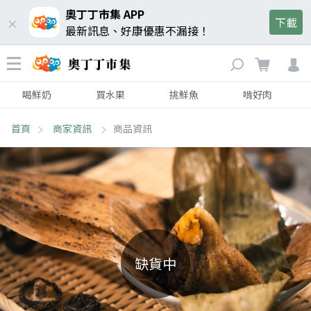
奧丁丁市集 APP
下載
最新訊息、好康優惠不漏接！
喝鮮奶
買水果
挑鮮魚
啃好肉
首頁
商家資訊
商品資訊
缺貨中