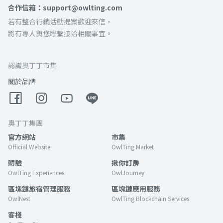
合作信箱：support@owlting.com
若有整合行銷活動提案歡迎來信，
將有專人與您聯繫接洽相關事宜。
認識奧丁丁市集
關於品牌
奧丁丁集團
官方網站
市集
Official Website
OwlTing Market
體驗
揪你訂房
OwlTing Experiences
OwlJourney
區塊鏈旅宿管理服務
區塊鏈應用服務
OwlNest
OwlTing Blockchain Services
客棧