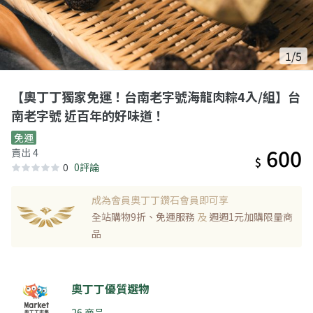
1/5
【奧丁丁獨家免運！台南老字號海龍肉粽4入/組】台
南老字號 近百年的好味道！
免運
600
賣出 4
$
0
0評論
成為會員奧丁丁鑽石會員即可享
全站購物9折、免運服務
及
週週1元加購限量商
品
奧丁丁優質選物
26 商品