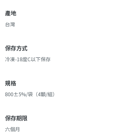
產地
台灣
保存方式
冷凍-18度C以下保存
規格
800±5%/袋（4顆/組）
保存期限
六個月