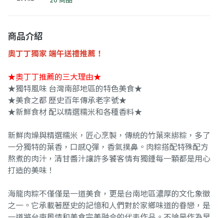
商品介紹
奧丁丁獨家 端午送禮推薦！
★奧丁丁推薦的三大理由★
★獨特風味 台灣南部地區的特色美食★
★美食之都 歷史百年傳承老字號★
★新鮮食材 配以精選糯米和各種香料★
新鮮肉燥與精選糯米，匠心烹製，傳統的竹葉來綁粽，多了
一分獨特的葉香，口感Q彈，香氣撲鼻。肉粽搭配特殊配方
熬煮的肉汁，清甘醬汁讓許多饕客情有獨鍾每一顆都是用心
打造的美味！
海龍肉粽不僅僅是一道美食，更是台南地區濃厚的文化象徵
之一。它承載著歷史的記憶和人們對於家鄉味道的眷戀，是
一道將台南風情和美食完美融合的代表作品。不論是作為早