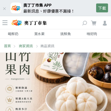
奧丁丁市集 APP
下載
最新訊息、好康優惠不漏接！
喝鮮奶
買水果
挑鮮魚
啃好肉
首頁
商家資訊
商品資訊