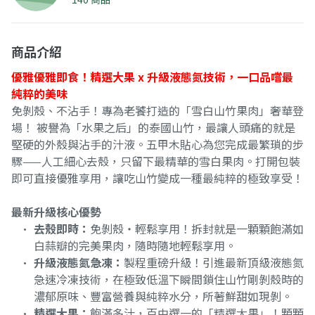
商品介紹
優雅優雅即食！精選大果 x 升級液態氮技術，一口品嚐最
純粹的美味
免剝殼、不沾手！專為老饕打造的「雪白山竹果肉」奢華登
場！ 被譽為「水果之后」的泰國山竹，最讓人頭痛的就是
堅硬的外殼與沾手的汁液。五甲木貼心為您完成最繁瑣的步
驟——人工細心去殼，只留下最精華的雪白果肉。打開包裝
即可直接優雅享用，讓吃山竹變成一種最純粹的極致享受！
最新升級核心優勢
去殼即時：
免剝殼・輕鬆享用！拆封就是一顆顆飽滿如
白蒜瓣的完美果肉，隨時隨地輕鬆享用。
升級液態氮急凍：
製程重磅升級！引進最新頂級液態氮
急速冷凍技術，在極致低溫下瞬間鎖住山竹剛剝殼時的
濃郁原味、豐富營養與純粹水分，所著鮮甜如現剝。
精選大果：
飽滿多汁，百中選一的「精選大果」！顆顆