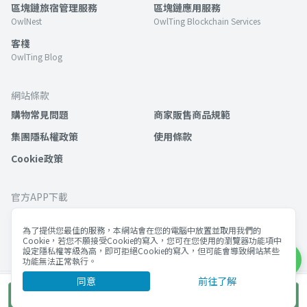
區塊鏈旅宿管理服務
區塊鏈應用服務
OwlNest
OwlTing Blockchain Services
客棧
OwlTing Blog
網站條款
購物常見問題
商家販售商品規範
集團隱私權政策
使用條款
Cookie政策
官方APP下載
為了提供您最佳的服務，本網站會在您的電腦中放置並取用我們的
Cookie，若您不願接受Cookie的寫入，您可在您使用的瀏覽器功能項中
設定隱私權等級為高，即可拒絕Cookie的寫入，但可能會導致網站某些
功能無法正常執行。
同意
前往了解
©歐簿客科技股份有限公司 版權所有
單次購買
統編 53092632