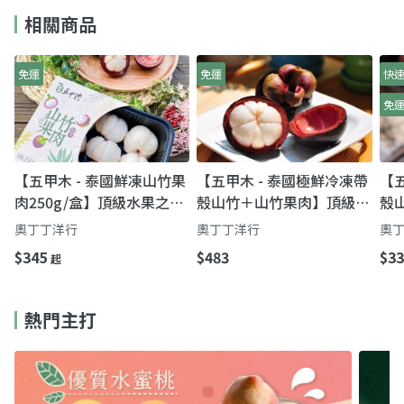
相關商品
免運
免運
快
免
【五甲木 - 泰國鮮凍山竹果
【五甲木 - 泰國極鮮冷凍帶
【五
肉250g/盒】頂級水果之
殼山竹＋山竹果肉】頂級水
殼山
后！泰國皇室的最愛
果之后！泰國皇室的最愛
之
奧丁丁洋行
奧丁丁洋行
奧
$345
$483
$33
起
熱門主打