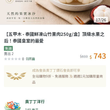
17/26
【五甲木 - 泰國鮮凍山竹果肉250g/盒】頂級水果之
后！泰國皇室的最愛
免運
743
賣出 2
$833
$
0
0評論
成為會員奧丁丁鑽石會員即可享
全站購物9折、免運服務
及
週週1元加購限量商
品
奧丁丁洋行
140 商品