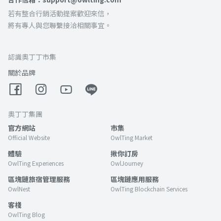
若有整合行銷活動提案歡迎來信，
將有專人與您聯繫接洽相關事宜。
認識奧丁丁市集
關於品牌
奧丁丁集團
官方網站
市集
Official Website
OwlTing Market
體驗
揪你訂房
OwlTing Experiences
OwlJourney
區塊鏈旅宿管理服務
區塊鏈應用服務
OwlNest
OwlTing Blockchain Services
客棧
OwlTing Blog