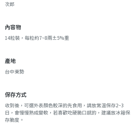
次郎
內容物
14粒裝，每粒約7~8兩±5%重
產地
台中東勢
保存方式
收到後，可選外表顏色較深的先食用，請放常溫保存2~3
日，會慢慢熟成變軟，若喜歡吃硬脆口感的，建議放冰箱保
存脆度。