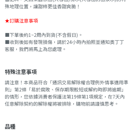
殊地理位置，讓甜柿更佳香甜爽脆！
★訂購注意事項
■下單後約1~2周內到貨(不含假日)。
■收到後如有發現損傷，請於24小時內拍照並通知奧丁丁
客服，我們將馬上為您處理。
特殊注意事項
請注意！本商品符合「通訊交易解除權合理例外情事適用準
則」第2條「易於腐敗、保存期限較短或解約時即將逾期」
的情形，您依據消費者保護法第19條第1項規定，在7天內
任意解除契約的解除權將被排除，購物前請謹慎思考。
品種