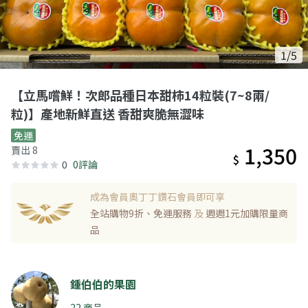
1/5
【立馬嚐鮮！次郎品種日本甜柿14粒裝(7~8兩/
粒)】產地新鮮直送 香甜爽脆無澀味
免運
1,350
賣出 8
$
0
0評論
成為會員奧丁丁鑽石會員即可享
全站購物9折、免運服務
及
週週1元加購限量商
品
鍾伯伯的果園
22 商品