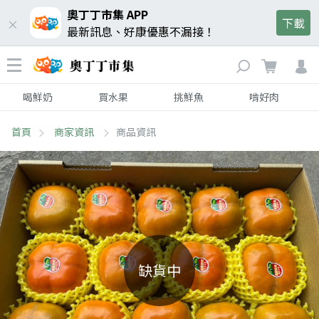
奧丁丁市集 APP
下載
最新訊息、好康優惠不漏接！
喝鮮奶
買水果
挑鮮魚
啃好肉
首頁
商家資訊
商品資訊
缺貨中