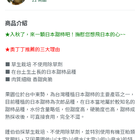
商品介紹
★入秋了，來一顆日本甜柿吧！撫慰您想飛日本的心~~
★奧丁丁推薦的三大理由
■ 草生栽培 不使用除草劑
■ 在台土生土長的日本甜柿品種
■ 肉質細緻 香甜爽脆
果園位於台中東勢，為台灣種植日本甜柿的主要產區之一，
目前種植的日本甜柿為次郎品種，在日本當地屬於較知名的
甜柿品種，水份含量略低，但甜度高，硬脆度也高，甜柿成
熟採收後，可直接食用，完全不澀。
鍾伯伯採草生栽培、不使用除草劑，並特別使用有機豆粕類
當肥料，又因果園依山(大雪山)傍水(大雪山的山泉水)的特