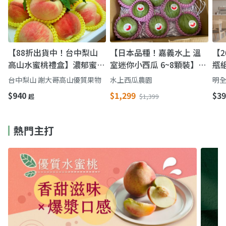
【88折出貨中！台中梨山
【日本品種！嘉義水上 溫
【2
高山水蜜桃禮盒】濃郁蜜桃
室迷你小西瓜 6~8顆裝】皮
瓶
香氣 鮮甜多汁一吃難忘
薄 果肉脆 一餐一顆剛剛好
牛
台中梨山 謝大哥高山優質果物
水上西瓜農園
明全
完
$940
$1,299
$39
起
$1,399
熱門主打