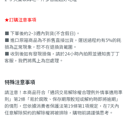
★訂購注意事項
■ 下單後約2~3週內到貨(不含假日)。
■ 進口原箱商品為不拆售直接出貨，運送過程約有5%的耗
損為正常現象，恕不在退換貨範圍。
■ 收到後如有發現損傷，請於24小時內拍照並通知奧丁丁
客服，我們將馬上為您處理。
特殊注意事項
請注意！本商品符合「通訊交易解除權合理例外情事適用準
則」第2條「易於腐敗、保存期限較短或解約時即將逾期」
的情形，您依據消費者保護法第19條第1項規定，在7天內
任意解除契約的解除權將被排除，購物前請謹慎思考。