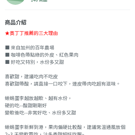
商品介紹
★奧丁丁推薦的三大理由
■ 來自加州的百年農場
■ 咖啡色帶點綠的外皮、紅色果肉
■ 好吃又特別，水份多又甜
喜歡甜，建議吃肉不吃皮
喜歡甜帶酸，請直接一口咬下，連皮帶肉吃超有滋味。
蜥蜴蛋李越放越軟、越有水份，
硬的吃--酸甜剛剛好
變軟後吃--非常好吃、水份多又甜
蜥蜴蛋李新鮮到港，果肉偏硬比較酸，建議常溫通風放個
2~3 天變軟再吃，汁多香甜超好吃喔~