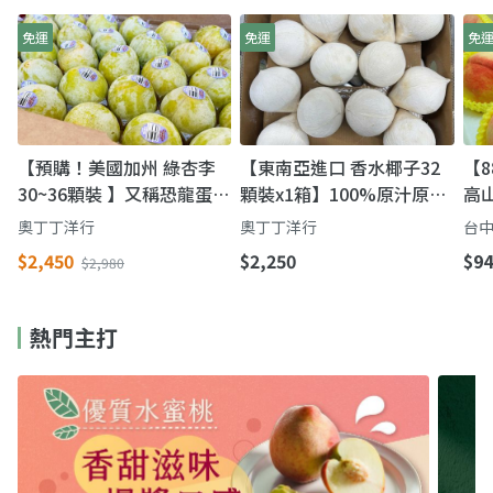
免運
免運
免
【預購！美國加州 綠杏李
【東南亞進口 香水椰子32
【
30~36顆裝 】又稱恐龍蛋
顆裝x1箱】100%原汁原味
高
李子清甜多汁爽脆可口
汁多甜度高
香
奧丁丁洋行
奧丁丁洋行
台中
$2,450
$2,250
$94
$2,980
熱門主打