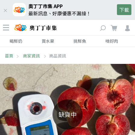
奧丁丁市集 APP
下載
最新訊息、好康優惠不漏接！
喝鮮奶
買水果
挑鮮魚
啃好肉
首頁
商家資訊
商品資訊
缺貨中