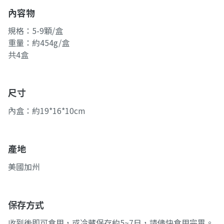
內容物
規格：5-9顆/盒
重量：約454g/盒
共4盒
尺寸
內盒：約19*16*10cm
產地
美國加州
保存方式
收到後即可食用，或冷藏保存約5~7日，請儘快食用完畢。