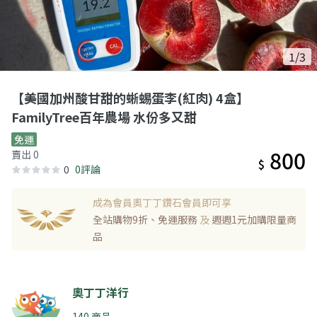
1/3
【美國加州酸甘甜的蜥蜴蛋李(紅肉) 4盒】
FamilyTree百年農場 水份多又甜
免運
800
賣出 0
$
0
0評論
成為會員奧丁丁鑽石會員即可享
全站購物9折、免運服務
及
週週1元加購限量商
品
奧丁丁洋行
140 商品