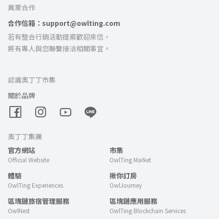
異業合作
合作信箱：support@owlting.com
若有整合行銷活動提案歡迎來信，
將有專人與您聯繫接洽相關事宜。
認識奧丁丁市集
關於品牌
奧丁丁集團
官方網站
市集
Official Website
OwlTing Market
體驗
揪你訂房
OwlTing Experiences
OwlJourney
區塊鏈旅宿管理服務
區塊鏈應用服務
OwlNest
OwlTing Blockchain Services