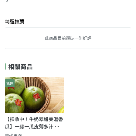
精選推薦
此商品目前還缺一則好評
相關商品
免運
【採收中！牛奶翠妞美濃香
瓜】一藤一瓜皮薄多汁 帶
皮吃果肉脆又甜
豐碩果園