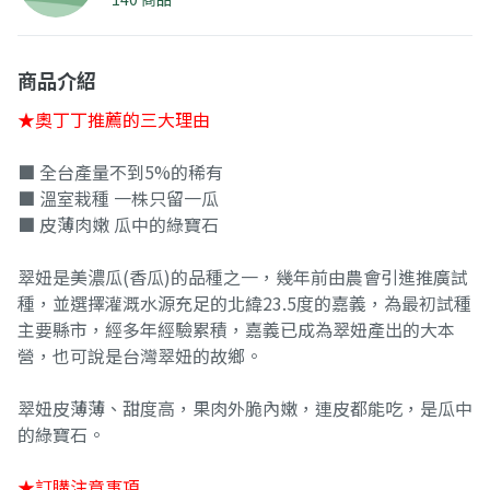
商品介紹
★奧丁丁推薦的三大理由
■ 全台產量不到5%的稀有
■ 溫室栽種 一株只留一瓜
■ 皮薄肉嫩 瓜中的綠寶石
翠妞是美濃瓜(香瓜)的品種之一，幾年前由農會引進推廣試
種，並選擇灌溉水源充足的北緯23.5度的嘉義，為最初試種
主要縣市，經多年經驗累積，嘉義已成為翠妞產出的大本
營，也可說是台灣翠妞的故鄉。
翠妞皮薄薄、甜度高，果肉外脆內嫩，連皮都能吃，是瓜中
的綠寶石。
★訂購注意事項