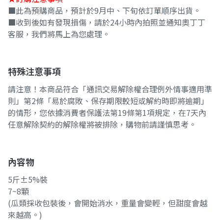
■此為預購商品，預計於9月中、下旬依訂單順序出貨。
■收到後如有發現損傷，請於24小時內拍照並通知奧丁丁
客服，我們將馬上為您處理。
特殊注意事項
請注意！本商品符合「通訊交易解除權合理例外情事適用準
則」第2條「易於腐敗、保存期限較短或解約時即將逾期」
的情形，您依據消費者保護法第19條第1項規定，在7天內
任意解除契約的解除權將被排除，購物前請謹慎思考。
內容物
5斤±5%裝
7~8顆
(瓜類採收包裝後，會開始消水，重量會變輕，但甜度會越
來越高。)