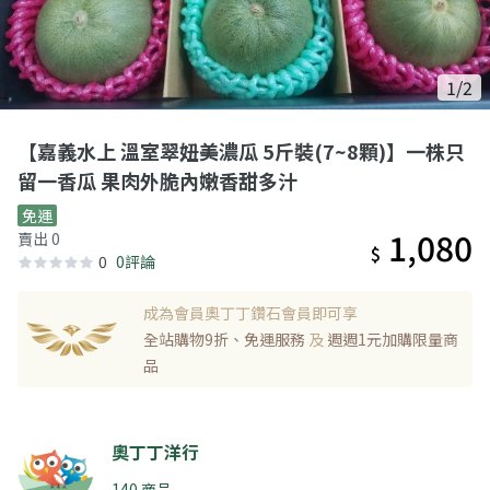
1/2
【嘉義水上 溫室翠妞美濃瓜 5斤裝(7~8顆)】一株只
留一香瓜 果肉外脆內嫩香甜多汁
免運
1,080
賣出 0
$
0
0評論
成為會員奧丁丁鑽石會員即可享
全站購物9折、免運服務
及
週週1元加購限量商
品
奧丁丁洋行
140 商品