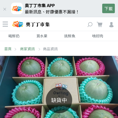
奧丁丁市集 APP
下載
最新訊息、好康優惠不漏接！
喝鮮奶
買水果
挑鮮魚
啃好肉
首頁
商家資訊
商品資訊
缺貨中