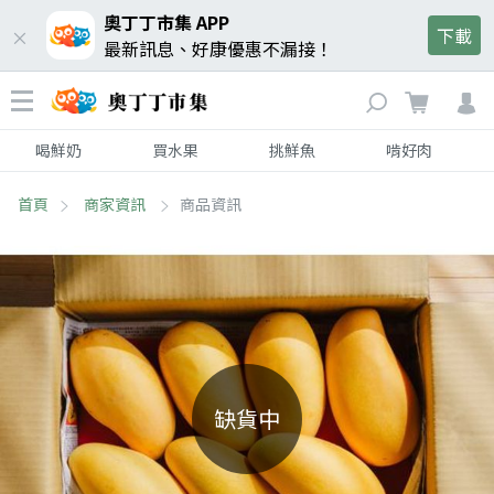
奧丁丁市集 APP
下載
最新訊息、好康優惠不漏接！
喝鮮奶
買水果
挑鮮魚
啃好肉
首頁
商家資訊
商品資訊
缺貨中