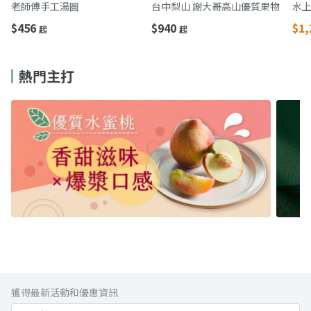
順・甜而不膩・冷藏直送
香氣 鮮甜多汁一吃難忘
薄
老師傅手工湯圓
台中梨山 謝大哥高山優質果物
水
$456
$940
$1,
起
起
熱門主打
獲得最新活動和優惠資訊