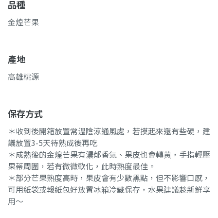
品種
金煌芒果
產地
高雄桃源
保存方式
＊收到後開箱放置常溫陰涼通風處，若摸起來還有些硬，建
議放置3-5天待熟成後再吃
＊成熟後的金煌芒果有濃郁香氣、果皮也會轉黃，手指輕壓
果蒂周圍，若有微微軟化，此時熟度最佳。
＊部分芒果熟度高時，果皮會有少數黑點，但不影響口感，
可用紙袋或報紙包好放置冰箱冷藏保存，水果建議趁新鮮享
用～