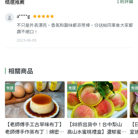
精選推薦
1 則評論
a****g
不只是外表漂亮，香氣和甜味都非常棒，分送給同事後大家都
讚不絕口！
2023-08-09
相關商品
免運
免運
免
【老師傅手工古早味布丁】
【88折出貨中！台中梨山
【
老師傅手作蒸布丁｜綿密滑
高山水蜜桃禮盒】濃郁蜜桃
室