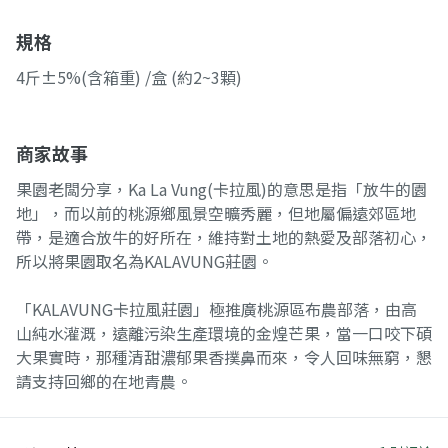
規格
4斤±5%(含箱重) /盒 (約2~3顆)
商家故事
果園老闆分享，Ka La Vung(卡拉風)的意思是指「放牛的園
地」，而以前的桃源鄉風景空曠秀麗，但地屬偏遠郊區地
帶，是適合放牛的好所在，維持對土地的熱愛及部落初心，
所以將果園取名為KALAVUNG莊園。
「KALAVUNG卡拉風莊園」極推廣桃源區布農部落，由高
山純水灌溉，遠離污染生產環境的金煌芒果，當一口咬下碩
大果實時，那種清甜濃郁果香撲鼻而來，令人回味無窮，懇
請支持回鄉的在地青農。