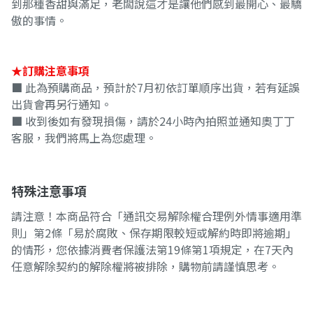
到那種香甜與滿足，老闆說這才是讓他們感到最開心、最驕
傲的事情。
★訂購注意事項
■ 此為預購商品，預計於7月初依訂單順序出貨，若有延誤
出貨會再另行通知。
■ 收到後如有發現損傷，請於24小時內拍照並通知奧丁丁
客服，我們將馬上為您處理。
特殊注意事項
請注意！本商品符合「通訊交易解除權合理例外情事適用準
則」第2條「易於腐敗、保存期限較短或解約時即將逾期」
的情形，您依據消費者保護法第19條第1項規定，在7天內
任意解除契約的解除權將被排除，購物前請謹慎思考。