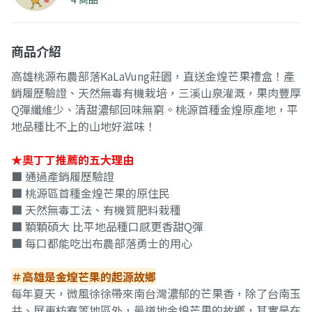
商品介紹
高雄桃源布農部落KaLaVung莊園，直送金煌芒果禮盒！產
銷履歷驗證、天然無毒有機栽培，三溪山泉灌溉，果肉豐厚
Q彈纖維少、清甜濃郁回味無窮。桃源首種金煌原產地，平
地品種比不上的山地好滋味！
★奧丁丁推薦的五大理由
■ 通過產銷履歷驗證
■ 桃源區首種金煌芒果的原住民
■ 天然無毒工法、有機質肥料栽種
■ 顆顆碩大 比平地品種口感更香甜Q彈
■ 每口都能吃出布農部落勇士的用心
＃高雄是金煌芒果的起源故鄉
每年夏天，微風徐徐帶來南台灣濃郁的芒果香，除了台南玉
井、屏東枋寮等地區外，最道地金煌芒果的故鄉，其實是在