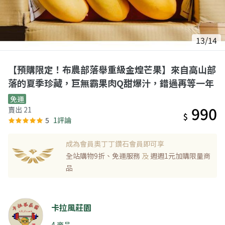
13/14
【預購限定！布農部落舉重級金煌芒果】來自高山部
落的夏季珍藏，巨無霸果肉Q甜爆汁，錯過再等一年
免運
990
賣出 21
$
5
1評論
成為會員奧丁丁鑽石會員即可享
全站購物9折、免運服務
及
週週1元加購限量商
品
卡拉風莊園
4 商品