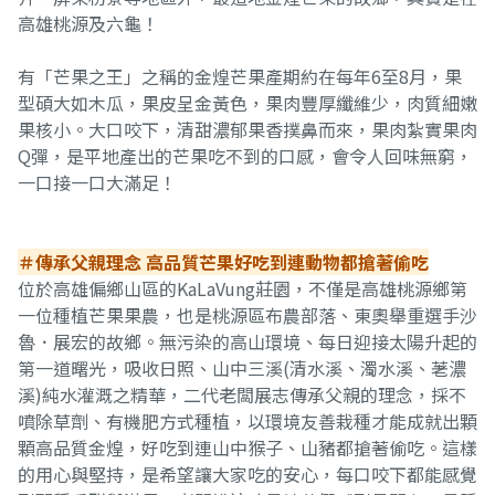
高雄桃源及六龜！
有「芒果之王」之稱的金煌芒果產期約在每年6至8月，果
型碩大如木瓜，果皮呈金黃色，果肉豐厚纖維少，肉質細嫩
果核小。大口咬下，清甜濃郁果香撲鼻而來，果肉紮實果肉
Q彈，是平地產出的芒果吃不到的口感，會令人回味無窮，
一口接一口大滿足！
＃傳承父親理念 高品質芒果好吃到連動物都搶著偷吃
位於高雄偏鄉山區的KaLaVung莊園，不僅是高雄桃源鄉第
一位種植芒果果農，也是桃源區布農部落、東奧舉重選手沙
魯．展宏的故鄉。無污染的高山環境、每日迎接太陽升起的
第一道曙光，吸收日照、山中三溪(清水溪、濁水溪、荖濃
溪)純水灌溉之精華，二代老闆展志傳承父親的理念，採不
噴除草劑、有機肥方式種植，以環境友善栽種才能成就出顆
顆高品質金煌，好吃到連山中猴子、山豬都搶著偷吃。這樣
的用心與堅持，是希望讓大家吃的安心，每口咬下都能感覺