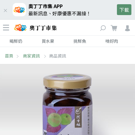
奧丁丁市集 APP
下載
最新訊息、好康優惠不漏接！
喝鮮奶
買水果
挑鮮魚
啃好肉
首頁
商家資訊
商品資訊