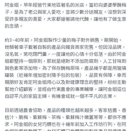
阿金姐，早年經營竹東地區著名的米店，當初向婆婆學醃梅
子，是為了老公與家人愛吃，並將少數分送親友。沒想到深
受許多親友的喜愛，大家都搶著請他代醃，讓他有了做生意
的念頭。
約3~40年前，阿金姐製作少量的梅子對外銷售。剛開始，
她騎著車子載著自製的產品向雜貨商家兜售。但因沒品牌，
沒名氣，常吃閉門羹，一度讓他的心情十分低落。由於阿金
姐都堅持一個原則，那就是絕對不添加防腐劑、人工甘味劑
與色素等添加物，為了保存醃梅原味，產品幾乎都是用玻璃
罐裝（近幾年增加密封隨手包的包裝），品質有保障，幸而
親朋好友肯定阿金姐用心以及對健康理念的堅持，紛紛主動
幫她介紹顧客，並經由竹東農會的專業輔導，讓阿金姐這位
自認平凡的家庭主婦，有機會成就一個不平凡的志業。
目前透過農會協助，產品的種類也越來越多，客家桔醬、香
桔汁、脆梅、紫蘇梅、茶梅、紫蘇梅汁嫩薑等等，都供不應
求。阿金姐的女兒巧嫻也在十幾年前加入工作坊行列，在阿