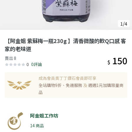
1/4
【阿金姐 紫蘇梅一瓶230g 】清香微酸的軟Q口感 客
家的老味道
150
賣出 8
$
0
0評論
成為會員奧丁丁鑽石會員即可享
全站購物9折、免運服務
及
週週1元加購限量商
品
阿金姐工作坊
14 商品