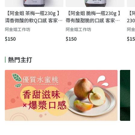
【阿金姐 茶梅一瓶230g 】
【阿金姐 脆梅一瓶230g 】
【
清香微酸的軟Q口感 客家的
帶有酸甜脆的口感 客家的
23
老味道
老味道
家
阿金姐工作坊
阿金姐工作坊
阿
$150
$150
$15
熱門主打