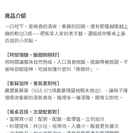
商品介紹
一口咬下，是梅香的清爽、紫蘇的回韻，還有那種越嚼越上
癮的軟Q口感——把客家人家的老手藝，濃縮成你餐桌上最
百搭的小亮點。
【時間慢釀，酸甜剛剛好】
用時間讓風味自然熟成，入口清香微酸、尾韻帶著微甜，不
搶味卻超提神，吃過就懂什麼叫「剛剛好」。
【紫蘇加持，香氣更耐吃】
嚴選紫蘇葉（SGS 373項農藥殘留檢驗未檢出），讓梅子慢
慢吸收紫蘇的清新香氣，酸裡多一層清雅，開胃又耐吃。
【餐桌百搭，怎麼配都對】
・當開胃小菜：配粥、配飯、配便當，立刻加分
・料理提味：拌沙拉、搭烤肉、入醬汁，酸香更有層次