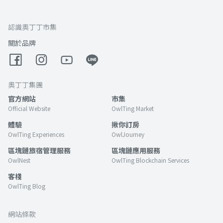
認識奧丁丁市集
關於品牌
奧丁丁集團
官方網站
市集
Official Website
OwlTing Market
體驗
揪你訂房
OwlTing Experiences
OwlJourney
區塊鏈旅宿管理服務
區塊鏈應用服務
OwlNest
OwlTing Blockchain Services
客棧
OwlTing Blog
網站條款