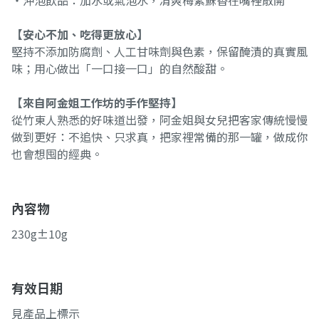
・沖泡飲品：加水或氣泡水，清爽梅紫蘇香在嘴裡散開
【安心不加、吃得更放心】
堅持不添加防腐劑、人工甘味劑與色素，保留醃漬的真實風
味；用心做出「一口接一口」的自然酸甜。
【來自阿金姐工作坊的手作堅持】
從竹東人熟悉的好味道出發，阿金姐與女兒把客家傳統慢慢
做到更好：不追快、只求真，把家裡常備的那一罐，做成你
也會想囤的經典。
內容物
230g±10g
有效日期
見產品上標示