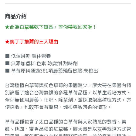
商品介紹
★此為白草莓乾下單區，等你帶我回家喔！
★奧丁丁推薦的三大理由
■ 低溫烘乾 鎖住營養
■ 無添加香料 色素 防腐劑 甜味劑
■ 草莓原料通過381項農藥殘留檢驗 未檢出
台灣種植白草莓與粉色草莓的果園較少，廖大哥在果園內特
別篩選了適合台灣氣候的多種草莓品種，以草生栽培方式、
全程無使用農藥、化肥、除草劑，並採取架高種植方式，方
便採收，也較不會有爛果、爛根導致污染的情形。
草莓品種包含了太白品種的白草莓與大家熟悉的豐香、美
姬、桃四、蜜香品種的紅草莓，廖大哥是以友善栽培方式管