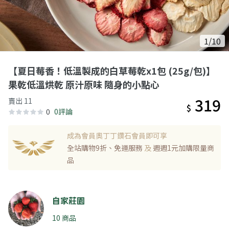
1/10
【夏日莓香！低溫製成的白草莓乾x1包 (25g/包)】
果乾低溫烘乾 原汁原味 隨身的小點心
319
賣出 11
$
0
0評論
成為會員奧丁丁鑽石會員即可享
全站購物9折、免運服務
及
週週1元加購限量商
品
自家莊園
10 商品