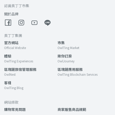
認識奧丁丁市集
關於品牌
奧丁丁集團
官方網站
市集
Official Website
OwlTing Market
體驗
揪你訂房
OwlTing Experiences
OwlJourney
區塊鏈旅宿管理服務
區塊鏈應用服務
OwlNest
OwlTing Blockchain Services
客棧
OwlTing Blog
網站條款
購物常見問題
商家販售商品規範