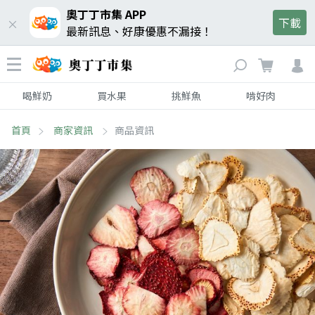
奧丁丁市集 APP
下載
最新訊息、好康優惠不漏接！
喝鮮奶
買水果
挑鮮魚
啃好肉
首頁
商家資訊
商品資訊