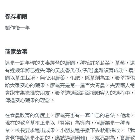
保存期限
製作後一年
商家故事
這是一對年輕的夫妻經營的農園，種植許多蔬菜、草莓，還
有近幾年將已近失傳的黃皮香瓜(梨仔瓜)重新復育成功，農
園以草生栽培、無使用農藥、化肥、除草劑為主，希望提供
給大家安心的蔬果。廖竑亮是第一屆百大青農，夫妻兩人常
會跑市集擺攤交朋友，希望透過面對面接觸客人的過程中，
傳達安心蔬果的理念。
在食農教育的角度上，廖竑亮也有一套自己的看法。他說，
現在的教育基本上是以「答案」為導向，但農業是一種專
業，校長要求種出成果，小朋友種子撒下去就想採收，「我
會覺得說這是不對的，應該遇到困難」。竑亮認為，食農教