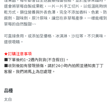
理果園，每年都會自主送農藥殘留檢驗，並於產季來臨時，
還會將草莓自製成果乾，一片一片手工切片，以低溫耗時烘
乾方式，鎖住營養與外表色澤，完全不添加香料、色素、防
腐劑、甜味劑，原汁原味，讓您在非草莓產季，一樣能嚐到
草莓的自然酸甜~~
可直接食用，或添加至優格、冰淇淋、沙拉等，不只美味，
還很吸睛。
★訂購注意事項
■下單後約1~2週內到貨(不含假日)。
■收到後如有發現損傷，請於24小時內拍照並通知奧丁丁
客服，我們將馬上為您處理。
品種
太白