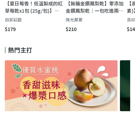
【夏日莓香！低溫製成的紅
【無糖金鑽鳳梨乾】零添加
【高
草莓乾x1包 (25g/包)】果
金鑽鳳梨乾｜一包吃進兩顆
素
乾低溫烘乾 原汁原味 隨身
鳳梨的陽光香甜
油
自家莊園
陽光菓菓
高
的小點心
$179
$210
$14
熱門主打